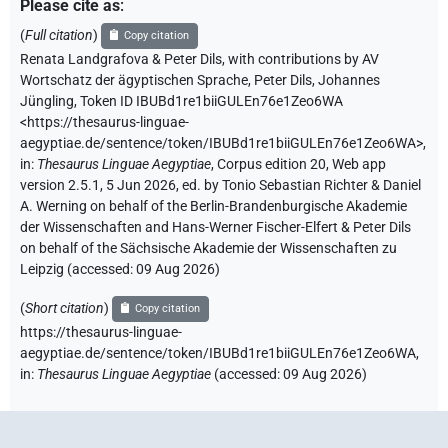
Please cite as
:
(
Full citation
)
Copy citation
Renata Landgrafova & Peter Dils
,
with contributions by
AV
Wortschatz der ägyptischen Sprache
,
Peter Dils
,
Johannes
Jüngling
,
Token ID IBUBd1re1biiGULEn76e1Zeo6WA
<https://thesaurus-linguae-
aegyptiae.de/sentence/token/IBUBd1re1biiGULEn76e1Zeo6WA>
,
in
:
Thesaurus Linguae Aegyptiae
,
Corpus edition 20, Web app
version 2.5.1, 5 Jun 2026, ed. by Tonio Sebastian Richter & Daniel
A. Werning on behalf of the Berlin-Brandenburgische Akademie
der Wissenschaften and Hans-Werner Fischer-Elfert & Peter Dils
on behalf of the Sächsische Akademie der Wissenschaften zu
Leipzig (accessed:
09 Aug 2026
)
(
Short citation
)
Copy citation
https://thesaurus-linguae-
aegyptiae.de/sentence/token/IBUBd1re1biiGULEn76e1Zeo6WA,
in
:
Thesaurus Linguae Aegyptiae
(
accessed
:
09 Aug 2026
)