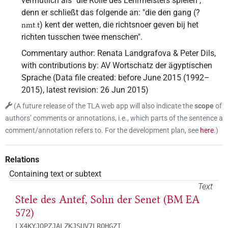
vermutlich als "die Rolle des Lehrmeisters spielen",
denn er schließt das folgende an: "die den gang (?
) kent der wetten, die richtsnoer geven bij het
nmt.t
richten tusschen twee menschen".
Commentary author
:
Renata Landgrafova & Peter Dils
,
with contributions by
:
AV Wortschatz der ägyptischen
Sprache
(
Data file created
:
before June 2015 (1992–
2015)
,
latest revision
:
26 Jun 2015
)
(
A future release of the TLA web app will also indicate the
scope
of
authors’ comments or annotations, i.e., which parts of the sentence a
comment/annotation refers to. For the development plan, see
here
.
)
Relations
Containing text or subtext
Text
Stele des Antef, Sohn der Senet (BM EA
572)
LX4KYJOPZJALZKJSUV7LROHGZI