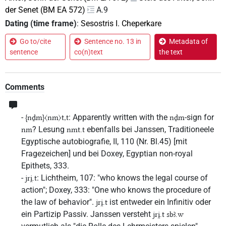
der Senet (BM EA 572)
A.9
Dating (time frame)
:
Sesostris I. Cheperkare
Go to/cite
Sentence no. 13 in
Metadata of
sentence
co(n)text
the text
Comments
-
: Apparently written with the
-sign for
{nḏm}〈nm〉t,t
nḏm
? Lesung
ebenfalls bei Janssen, Traditioneele
nm
nmt.t
Egyptische autobiografie, II, 110 (Nr. Bl.45) [mit
Fragezeichen] und bei Doxey, Egyptian non-royal
Epithets, 333.
-
: Lichtheim, 107: "who knows the legal course of
jri̯.t
action"; Doxey, 333: "One who knows the procedure of
the law of behavior".
ist entweder ein Infinitiv oder
jri̯.t
ein Partizip Passiv. Janssen versteht
jri̯.t sbꜣ.w