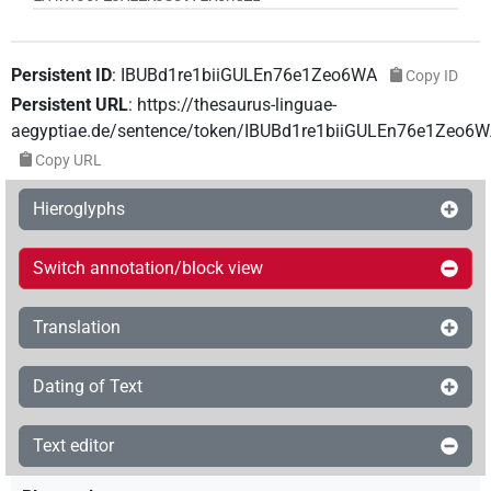
Persistent ID
:
IBUBd1re1biiGULEn76e1Zeo6WA
Copy ID
Persistent URL
:
https://thesaurus-linguae-
aegyptiae.de/sentence/token/IBUBd1re1biiGULEn76e1Zeo6
Copy URL
Hieroglyphs
Switch annotation/block view
Translation
Dating of Text
Text editor