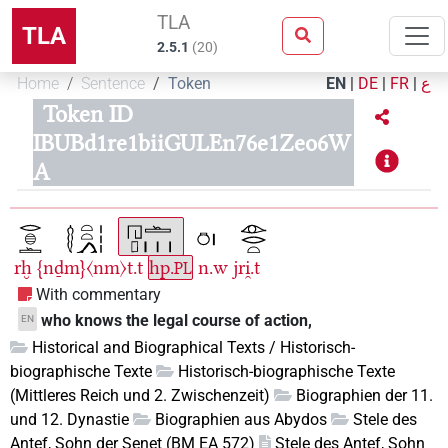
TLA
TLA
2.5.1
(
20
)
Home
Sentence
Token
EN
|
DE
|
FR
|
ع
Token ID
IBUBd1re1biiGULEn76e1Zeo6W
A
rḫ
{nḏm}〈nm〉t.t
hp.
n.w
jri̯.t
PL
With commentary
who knows the legal course of action,
EN
Historical and Biographical Texts / Historisch-
biographische Texte
Historisch-biographische Texte
(Mittleres Reich und 2. Zwischenzeit)
Biographien der 11.
und 12. Dynastie
Biographien aus Abydos
Stele des
Antef, Sohn der Senet (BM EA 572)
Stele des Antef, Sohn