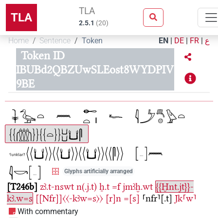
TLA
TLA
2.5.1
(
20
)
Home
Sentence
Token
EN
|
DE
|
FR
|
ع
Token ID
IBUBd2QBZUwSLEost8WYDPIV
9BE
Glyphs artificially arranged
T246b
zꜣ.t-nswt
n(.j.t)
ẖ.t
=f
jmꜣḫ.wt
{{Ḫnt.jt}}-
kꜣ.w=s
[[Nfr]]〈〈-kꜣw=s〉〉
[r]n
=[s]
⸢nfr⸣[.t]
Jk⸢w⸣
With commentary