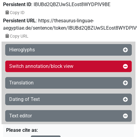
Persistent ID
:
IBUBd2QBZUwSLEost8WYDPIV9BE
Copy ID
Persistent URL
:
https://thesaurus-linguae-
aegyptiae.de/sentence/token/IBUBd2QBZUwSLEost8WYDPI
Copy URL
Hieroglyphs
Switch annotation/block view
Translation
Dating of Text
Text editor
Please cite as
: