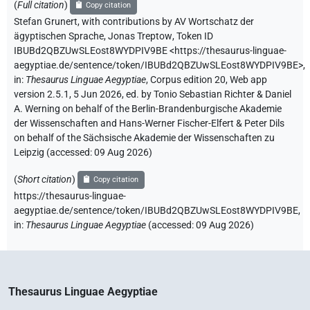
(
Full citation
)
Copy citation
Stefan Grunert
,
with contributions by
AV Wortschatz der
ägyptischen Sprache
,
Jonas Treptow
,
Token ID
IBUBd2QBZUwSLEost8WYDPIV9BE
<https://thesaurus-linguae-
aegyptiae.de/sentence/token/IBUBd2QBZUwSLEost8WYDPIV9BE>
,
in
:
Thesaurus Linguae Aegyptiae
,
Corpus edition 20, Web app
version 2.5.1, 5 Jun 2026, ed. by Tonio Sebastian Richter & Daniel
A. Werning on behalf of the Berlin-Brandenburgische Akademie
der Wissenschaften and Hans-Werner Fischer-Elfert & Peter Dils
on behalf of the Sächsische Akademie der Wissenschaften zu
Leipzig (accessed:
09 Aug 2026
)
(
Short citation
)
Copy citation
https://thesaurus-linguae-
aegyptiae.de/sentence/token/IBUBd2QBZUwSLEost8WYDPIV9BE,
in
:
Thesaurus Linguae Aegyptiae
(
accessed
:
09 Aug 2026
)
Thesaurus Linguae Aegyptiae