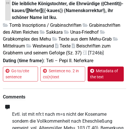
Die leibliche Königstochter, die Ehrwürdige {{Chentit}}-
DE
kaues/[[Nefer]]〈〈-kaues〉〉 (Namenskorrektur!), ihr
schöner Name ist Iku.
Tomb Inscriptions / Grabinschriften
Grabinschriften
des Alten Reiches
Sakkara
Unas-Friedhof
Grabkomplex des Mehu
Texte aus dem Mehu-Grab
Mittelraum
Westwand
Texte
Beischriften zum
Grabherrn und seinem Gefolge (Sz. 37)
[T246b]
Dating (time frame)
:
Teti
–
Pepi II. Neferkare
Go to/cite
Sentence no. 2 in
Metadata of
sentence
co(n)text
the text
Comments
Evtl. ist mit nfr.t nach rn=s nicht der Kosename
sondern die Vollkommenheit nach Eheschließung
gemeint, vgl. Altenmüller, Mehu, 103 (T 40), Bemerkung