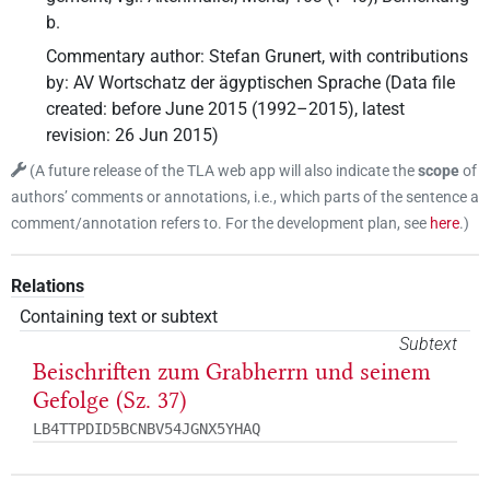
b.
Commentary author
:
Stefan Grunert
,
with contributions
by
:
AV Wortschatz der ägyptischen Sprache
(
Data file
created
:
before June 2015 (1992–2015)
,
latest
revision
:
26 Jun 2015
)
(
A future release of the TLA web app will also indicate the
scope
of
authors’ comments or annotations, i.e., which parts of the sentence a
comment/annotation refers to. For the development plan, see
here
.
)
Relations
Containing text or subtext
Subtext
Beischriften zum Grabherrn und seinem
Gefolge (Sz. 37)
LB4TTPDID5BCNBV54JGNX5YHAQ