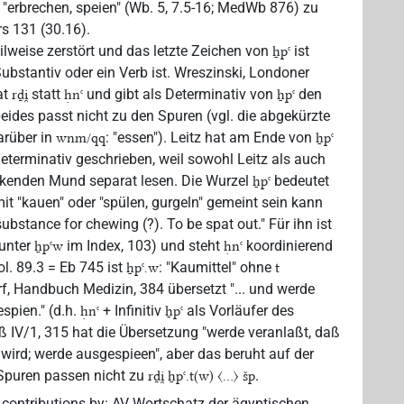
"erbrechen, speien" (Wb. 5, 7.5-16; MedWb 876) zu
rs 131 (30.16).
eilweise zerstört und das letzte Zeichen von
ist
ẖpꜥ
ubstantiv oder ein Verb ist. Wreszinski, Londoner
at
statt
und gibt als Determinativ von
den
rḏi̯
ḥnꜥ
ẖpꜥ
des passt nicht zu den Spuren (vgl. die abgekürzte
arüber in
: "essen"). Leitz hat am Ende von
wnm/qq
ẖpꜥ
eterminativ geschrieben, weil sowohl Leitz als auch
kenden Mund separat lesen. Die Wurzel
bedeutet
ẖpꜥ
t "kauen" oder "spülen, gurgeln" gemeint sein kann
bstance for chewing (?). To be spat out." Für ihn ist
 unter
im Index, 103) und steht
koordinierend
ẖpꜥw
ḥnꜥ
l. 89.3 = Eb 745 ist
: "Kaumittel" ohne
ẖpꜥ.w
t
, Handbuch Medizin, 384 übersetzt "... und werde
pien." (d.h.
+ Infinitiv
als Vorläufer des
ḥnꜥ
ẖpꜥ
iß IV/1, 315 hat die Übersetzung "werde veranlaßt, daß
ird; werde ausgespieen", aber das beruht auf der
 Spuren passen nicht zu
.
rḏi̯ ẖpꜥ.t(w) 〈...〉 šp
 contributions by
:
AV Wortschatz der ägyptischen