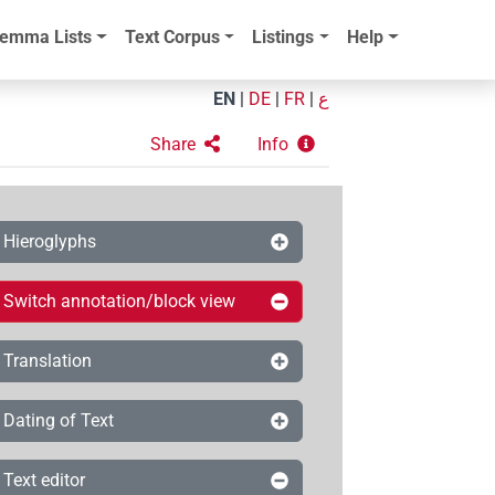
emma Lists
Text Corpus
Listings
Help
EN
|
DE
|
FR
|
ع
Share
Info
Hieroglyphs
Switch annotation/block view
Translation
Dating of Text
Text editor