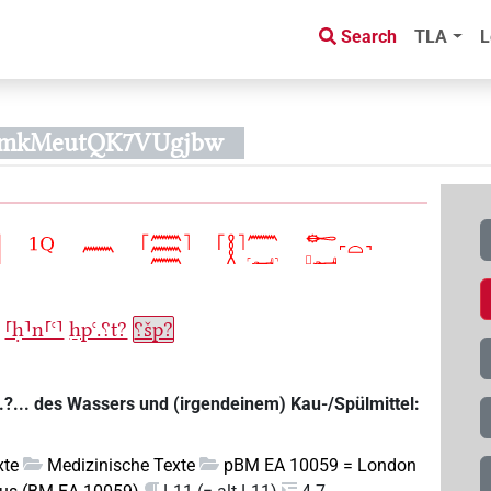
Search
TLA
L
TmkMeutQK7VUgjbw
⸢ḥ⸣n⸢ꜥ⸣
ẖpꜥ.⸮t?
⸮šp?
..?... des Wassers und (irgendeinem) Kau-/Spülmittel:
xte
Medizinische Texte
pBM EA 10059 = London