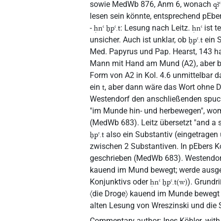
sowie MedWb 876, Anm 6, wonach
qꜣꜥ
lesen sein könnte, entsprechend pEbe
-
: Lesung nach Leitz.
ist t
ḥnꜥ ẖpꜥ.t
ḥnꜥ
unsicher. Auch ist unklar, ob
ein S
ẖpꜥ.t
Med. Papyrus und Pap. Hearst, 143 h
Mann mit Hand am Mund (A2), aber bei
Form von A2 in Kol. 4.6 unmittelbar d
ein
, aber dann wäre das Wort ohne D
t
Westendorf den anschließenden spuc
"im Munde hin- und herbewegen", womi
(MedWb 683). Leitz übersetzt "and a su
also ein Substantiv (eingetragen
ẖpꜥ.t
zwischen 2 Substantiven. In pEbers Ko
geschrieben (MedWb 683). Westendorf
kauend im Mund bewegt; werde ausges
Konjunktivs oder
). Grundr
ḥnꜥ ẖpꜥ.t(w)
〈die Droge〉 kauend im Munde bewegt w
alten Lesung von Wreszinski und die
Commentary author
:
Ines Köhler
,
with