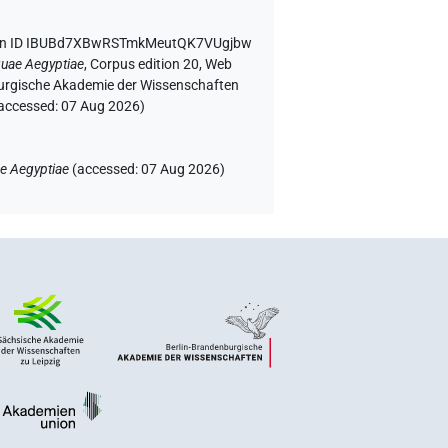
en ID IBUBd7XBwRSTmkMeutQK7VUgjbw
guae Aegyptiae
,
Corpus edition 20, Web
enburgische Akademie der Wissenschaften
(accessed:
07 Aug 2026
)
e Aegyptiae
(
accessed
:
07 Aug 2026
)