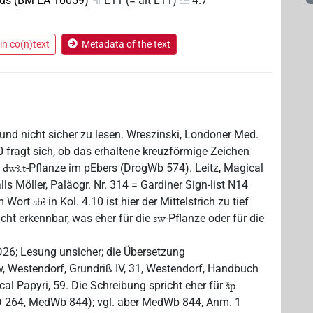
us (BM EA 10059)
L11 (= alt L11)
4.7
in co(n)text
Metadata of the text
ört und nicht sicher zu lesen. Wreszinski, Londoner Med.
 fragt sich, ob das erhaltene kreuzförmige Zeichen
e
-Pflanze im pEbers (DrogWb 574). Leitz, Magical
dwꜣ.t
lls Möller, Paläogr. Nr. 314 = Gardiner Sign-list N14
em Wort
in Kol. 4.10 ist hier der Mittelstrich zu tief
sbꜣ
icht erkennbar, was eher für die
-Pflanze oder für die
sw
26; Lesung unsicher; die Übersetzung
w, Westendorf, Grundriß IV, 31, Westendorf, Handbuch
cal Papyri, 59. Die Schreibung spricht eher für
šp
CD 264, MedWb 844); vgl. aber MedWb 844, Anm. 1