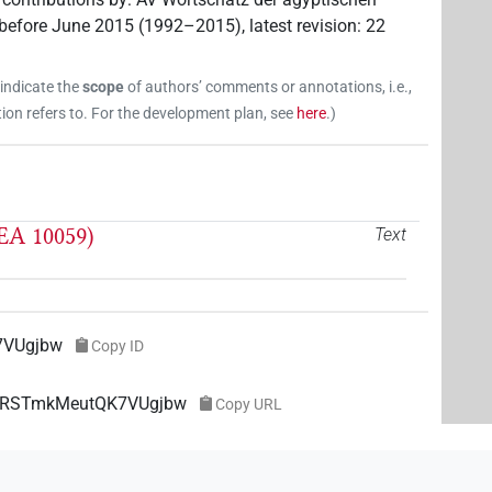
before June 2015 (1992–2015)
,
latest revision
:
22
 indicate the
scope
of authors’ comments or annotations, i.e.,
on refers to. For the development plan, see
here
.
)
EA 10059)
Text
7VUgjbw
Copy ID
XBwRSTmkMeutQK7VUgjbw
Copy URL