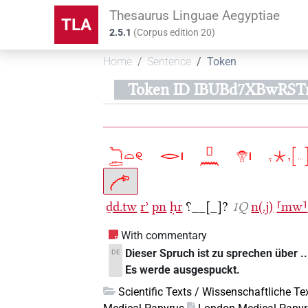
Thesaurus Linguae Aegyptiae
TLA
2.5.1
(
Corpus edition
20
)
Home
Sentence
Token
Token ID IBUBd7XBwRS
ḏd.tw
rʾ
pn
ḥr
⸮__[_]?
1Q
n(.j)
⸢mw⸣
With commentary
Dieser Spruch ist zu sprechen über .
DE
Es werde ausgespuckt.
Scientific Texts / Wissenschaftliche Te