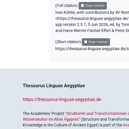
(
Full citation
)
Copy citation
Ines Köhler
,
with contributions by
AV Wort
<https://thesaurus-linguae-aegyptia
app version 2.5.1, 5 Jun 2026, ed. by To
and Hans-Werner Fischer-Elfert & Peter D
(
Short citation
)
Copy citation
https://thesaurus-linguae-aegyptiae.
Thesaurus Linguae Aegyptiae
https://thesaurus-linguae-aegyptiae.de
The Academies’ Project
“Strukturen und Transformationen d
Wissenskultur im Alten Ägypten”
(Structure and Transformat
Knowledge in the Culture of Ancient Egypt) is part of the
Ac