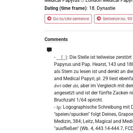
Medical Papyrus
London Medical Papyr
Dating (time frame)
:
18. Dynastie
Go to/cite sentence
Sentence no. 93 
Comments
-
: Die Stelle ist teilweise zerst
__[_]
Papyrus und Pap. Hearst, 143 und 180
als Stern zu lesen ist und denkt an di
and Medical Papyri, pl. 29 liest ebenfa
oder
, aber im Vergleich mit d
dwꜣ
sbꜣ
angesetzt und ist der fünfte Zacken n
Bruchzahl 1/64 spricht.
-
: Logographische Schreibung mit D
šp
"speien/spucken" folgt Deines, Grapo
Medizin, 384; Leitz, Magical and Medi
"ausfließen" (Wb. 4, 443.14-444.7, F