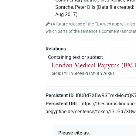
Sprache
,
Peter Dils
(
Data file created
:
Aug 2017
)
(
A future release of the TLA web app will also
which parts of the sentence a comment/annotati
Relations
Containing text or subtext
London Medical Papyrus (BM 
GWDQIM2TY5HWVDNIAMOLY76X6I
Persistent ID
:
IBUBd7XBwRSTmkMeutQK
Persistent URL
:
https://thesaurus-linguae-
aegyptiae.de/sentence/token/IBUBd7
Please cite as
: