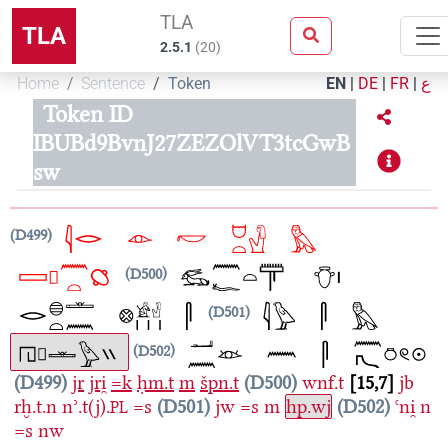
TLA
TLA
2.5.1
(
20
)
Home
Sentence
Token
EN
|
DE
|
FR
|
ع
Token ID
IBUBd9BvnJ27ZEZOlVT3tcGwB
sw
D499
D500
D501
D502
D499
jr
jri̯
=k
ḥm.t
m
špn.t
D500
wnf.t
15,7
jb
rḫ.t.n
nʾ.t(j).
=s
D501
jw
=s
m
hp.wj
D502
ꜥni̯
n
PL
=s
nw