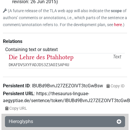
revision
:
26 Jun 2015
)
(
A future release of the TLA web app will also indicate the
scope
of
authors’ comments or annotations, i.e., which parts of the sentence a
comment/annotation refers to. For the development plan, see
here
.
)
Relations
Containing text or subtext
Die Lehre des Ptahhotep
Text
DKAFDVSXYFADJDS3Z3AOISAP4U
Persistent ID
:
IBUBd9BvnJ27ZEZOlVT3tcGwBsw
Copy ID
Persistent URL
:
https://thesaurus-linguae-
aegyptiae.de/sentence/token/IBUBd9BvnJ27ZEZOlVT3tcGw
Copy URL
Hieroglyphs