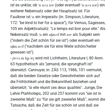
ist es unklar, ob
(oder eventuell
) ein
ꜥn n=s nw
ꜥn.n=s nw
weiterer Nebensatz oder der Hauptsatz ist. Für
Faulkner ist
ein Imperativ (in: Simpson, Literature,
ꜥn
172: "be kind to her for a space"), für Vernus, Sagesses,
105 ein Adjektivalsatz: "Le temps est bon pour elle." Als
Nebensatz muß
ein
mit
als Subjekt sein
ꜥn
sḏm=f
nw
("indem die Zeit schön für sie ist") oder eventuell ein
("nachdem sie für eine Weile schön/heiter
sḏm.n=f
gewesen ist").
-
wird mit Lichtheim, Literature I, 80 Anm.
jw=s m hp.wj
63 hypothetisch als "jemand, die sprunghaft ist"
übersetzt. Cannuyer, in: ZÄS 113, 1986, 101 vermutet,
daß die beiden Gesetze oder Gewohnheiten sich auf
die Fröhlichkeit und die Bekanntheit beziehen und
übersetzt: "si elle réunit ces deux qualités". Junge, Die
Lehre Ptahhoteps, 202 und 257 kommt von "sie ist in
zweierlei Maß" zu "für sie gilt zweierlei Maß", womit die
Tatsache, daß die Zeit für sie schön ist und daß sie