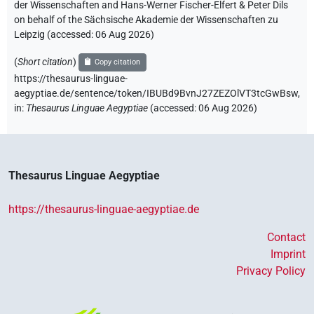
der Wissenschaften and Hans-Werner Fischer-Elfert & Peter Dils
on behalf of the Sächsische Akademie der Wissenschaften zu
Leipzig (accessed:
06 Aug 2026
)
(
Short citation
)
Copy citation
https://thesaurus-linguae-
aegyptiae.de/sentence/token/IBUBd9BvnJ27ZEZOlVT3tcGwBsw,
in
:
Thesaurus Linguae Aegyptiae
(
accessed
:
06 Aug 2026
)
Thesaurus Linguae Aegyptiae
https://thesaurus-linguae-aegyptiae.de
Contact
Imprint
Privacy Policy