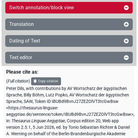
Switch annotation/block view
Translation
Dating of Text
Text editor
Please cite as
:
(
Full citation
)
Copy citation
Peter Dils
,
with contributions by
AV Wortschatz der ägyptischen
Sprache
,
Billy Böhm
,
Lutz Popko
,
AV Wortschatz der ägyptischen
Sprache, SAW
,
Token ID IBUBd9BvnJ27ZEZOlVT3tcGwBsw
<https://thesaurus-linguae-
aegyptiae.de/sentence/token/IBUBd9BvnJ27ZEZOlVT3tcGwBsw>
,
in
:
Thesaurus Linguae Aegyptiae
,
Corpus edition 20, Web app
version 2.5.1, 5 Jun 2026, ed. by Tonio Sebastian Richter & Daniel
A. Werning on behalf of the Berlin-Brandenburgische Akademie