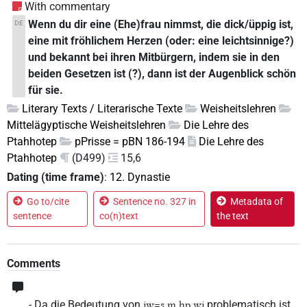
With commentary
Wenn du dir eine (Ehe)frau nimmst, die dick/üppig ist,
DE
eine mit fröhlichem Herzen (oder: eine leichtsinnige?)
und bekannt bei ihren Mitbürgern, indem sie in den
beiden Gesetzen ist (?), dann ist der Augenblick schön
für sie.
Literary Texts / Literarische Texte
Weisheitslehren
Mittelägyptische Weisheitslehren
Die Lehre des
Ptahhotep
pPrisse = pBN 186-194
Die Lehre des
Ptahhotep
(D499)
15,6
Dating (time frame)
:
12. Dynastie
Go to/cite
Sentence no. 327 in
Metadata of
sentence
co(n)text
the text
Comments
- Da die Bedeutung von
problematisch ist,
jw=s m hp.wj