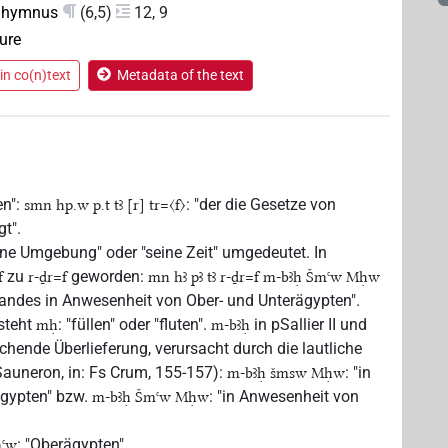
ilhymnus
(6,5)
12, 9
rure
in co(n)text
Metadata of the text
en":
: "der die Gesetze von
smn hp.w p.t tꜣ [r] tr=〈f〉
gt".
eine Umgebung" oder "seine Zeit" umgedeutet. In
zu
geworden:
f
r-ḏr=f
mn hꜣ pꜣ tꜣ r-ḏr=f m-bꜣḥ Šmꜥw Mḥw
Landes in Anwesenheit von Ober- und Unterägypten".
 steht
: "füllen" oder "fluten".
in pSallier II und
mḥ
m-bꜣḥ
ichende Überlieferung, verursacht durch die lautliche
Sauneron, in: Fs Crum, 155-157):
: "in
m-bꜣḥ šmsw Mḥw
ägypten" bzw.
: "in Anwesenheit von
m-bꜣḥ Šmꜥw Mḥw
: "Oberägypten".
ꜥw