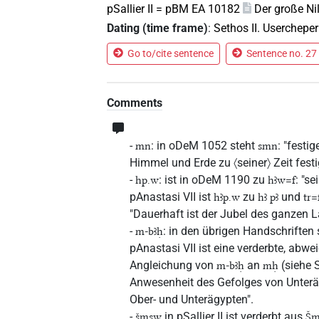
pSallier II = pBM EA 10182
Der große N
Dating (time frame)
:
Sethos II. Userchepe
Go to/cite sentence
Sentence no. 27 
Comments
-
: in oDeM 1052 steht
: "festig
mn
smn
Himmel und Erde zu 〈seiner〉 Zeit festi
-
: ist in oDeM 1190 zu
: "s
hp.w
hꜣw=f
pAnastasi VII ist
zu
und
hꜣp.w
hꜣ pꜣ
tr=
"Dauerhaft ist der Jubel des ganzen 
-
: in den übrigen Handschriften
m-bꜣḥ
pAnastasi VII ist eine verderbte, abwe
Angleichung von
an
(siehe 
m-bꜣḥ
mḥ
Anwesenheit des Gefolges von Unter
Ober- und Unterägypten".
-
in pSallier II ist verderbt aus
šmsw
Šm