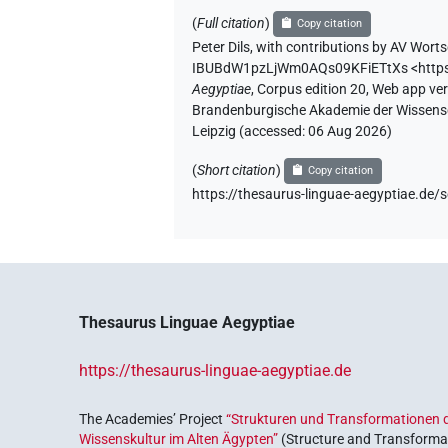
(
Full citation
)
Copy citation
Peter Dils
,
with contributions by
AV Worts
IBUBdW1pzLjWm0AQs09KFiETtXs
<http
Aegyptiae
,
Corpus edition 20, Web app vers
Brandenburgische Akademie der Wissensch
Leipzig (accessed:
06 Aug 2026
)
(
Short citation
)
Copy citation
https://thesaurus-linguae-aegyptiae.
Thesaurus Linguae Aegyptiae
https://thesaurus-linguae-aegyptiae.de
The Academies’ Project
“Strukturen und Transformationen d
Wissenskultur im Alten Ägypten”
(Structure and Transformat