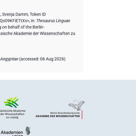
r
,
Svenja Damm
,
Token ID
AQs09KFiETtXs>
,
in
:
Thesaurus Linguae
 on behalf of the Berlin-
chsische Akademie der Wissenschaften zu
 Aegyptiae
(
accessed
:
06 Aug 2026
)