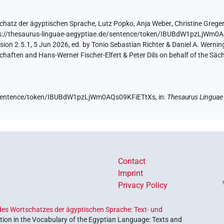
chatz der ägyptischen Sprache
,
Lutz Popko
,
Anja Weber
,
Christine Grege
s://thesaurus-linguae-aegyptiae.de/sentence/token/IBUBdW1pzLjWm0
ion 2.5.1, 5 Jun 2026, ed. by Tonio Sebastian Richter & Daniel A. Werning
aften and Hans-Werner Fischer-Elfert & Peter Dils on behalf of the Sä
de/sentence/token/IBUBdW1pzLjWm0AQs09KFiETtXs,
in
:
Thesaurus Linguae
Contact
Imprint
Privacy Policy
es Wortschatzes der ägyptischen Sprache: Text- und
ion in the Vocabulary of the Egyptian Language: Texts and