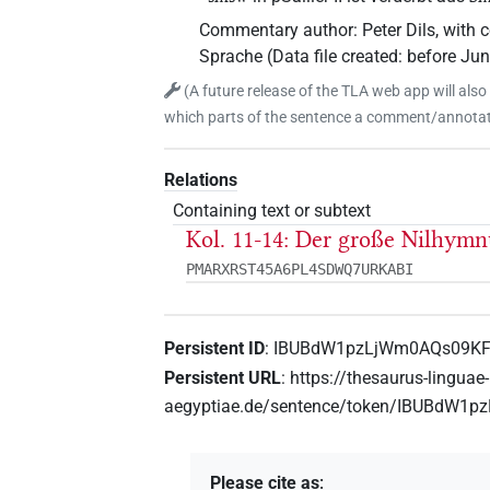
Commentary author
:
Peter Dils
,
with c
Sprache
(
Data file created
:
before Ju
(
A future release of the TLA web app will also
which parts of the sentence a comment/annotati
Relations
Containing text or subtext
Kol. 11-14: Der große Nilhym
PMARXRST45A6PL4SDWQ7URKABI
Persistent ID
:
IBUBdW1pzLjWm0AQs09KF
Persistent URL
:
https://thesaurus-linguae-
aegyptiae.de/sentence/token/IBUBdW1
Please cite as
: