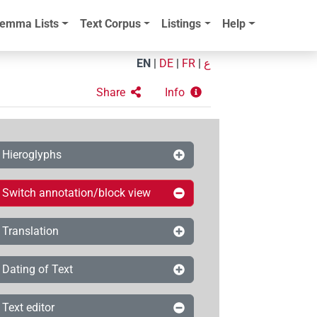
emma Lists
Text Corpus
Listings
Help
EN
|
DE
|
FR
|
ع
Share
Info
Hieroglyphs
Switch annotation/block view
Translation
Dating of Text
Text editor