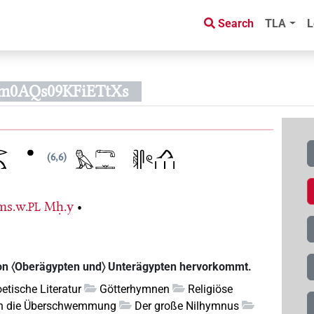
Search
TLA
L
m0AQs09KFiETtXs
6,6
ms.w.
Mḥ.y
•
PL
von 〈Oberägypten und〉 Unterägypten hervorkommt.
etische Literatur
Götterhymnen
Religiöse
n die Überschwemmung
Der große Nilhymnus