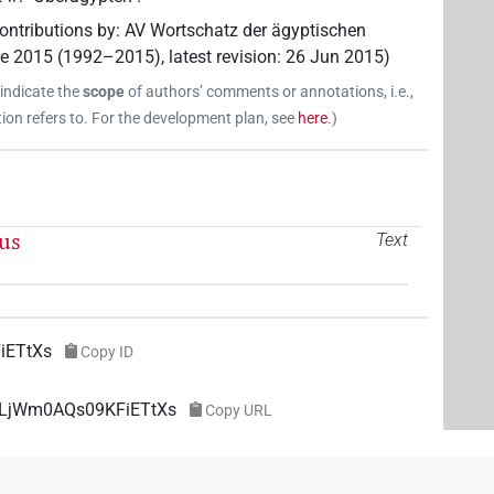
ontributions by
:
AV Wortschatz der ägyptischen
ne 2015 (1992–2015)
,
latest revision
:
26 Jun 2015
)
 indicate the
scope
of authors’ comments or annotations, i.e.,
on refers to. For the development plan, see
here
.
)
nus
Text
iETtXs
Copy ID
pzLjWm0AQs09KFiETtXs
Copy URL