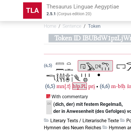
Thesaurus Linguae Aegyptiae
TLA
2.5.1
(
Corpus edition
20
)
Home
Sentence
Token
Token ID IBUBdW1pzLjW
6,5
6,5
mn{.t}
hꜣp.
pri̯
•
6,6
m-bꜣḥ
š
PL
With commentary
(dich, der) mit festem Regelmaß,
DE
der in Anwesenheit {des Gefolges} 
Literary Texts / Literarische Texte
Po
Hymnen des Neuen Reiches
Hymnen a