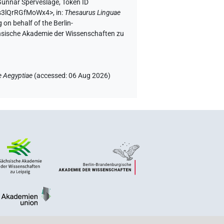
Gunnar Sperveslage
,
Token ID
WUs3lQrRGfMoWx4>
,
in
:
Thesaurus Linguae
 on behalf of the Berlin-
chsische Akademie der Wissenschaften zu
e Aegyptiae
(
accessed
:
06 Aug 2026
)