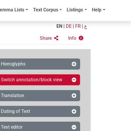
emma Lists
Text Corpus
Listings
Help
EN
|
DE
|
FR
|
ع
Share
Info
Hieroglyphs
Switch annotation/block view
Translation
Dating of Text
Text editor