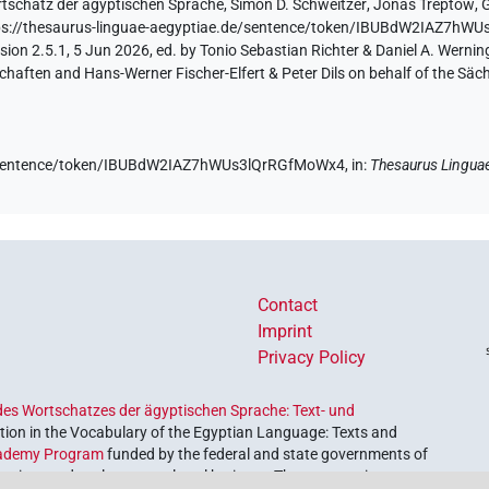
tschatz der ägyptischen Sprache
,
Simon D. Schweitzer
,
Jonas Treptow
,
ps://thesaurus-linguae-aegyptiae.de/sentence/token/IBUBdW2IAZ7h
ion 2.5.1, 5 Jun 2026, ed. by Tonio Sebastian Richter & Daniel A. Werning
aften and Hans-Werner Fischer-Elfert & Peter Dils on behalf of the Sä
de/sentence/token/IBUBdW2IAZ7hWUs3lQrRGfMoWx4,
in
:
Thesaurus Lingua
Contact
Imprint
Privacy Policy
es Wortschatzes der ägyptischen Sprache: Text- und
ion in the Vocabulary of the Egyptian Language: Texts and
ademy Program
funded by the federal and state governments of
etrieve and explore our cultural heritage. The program is