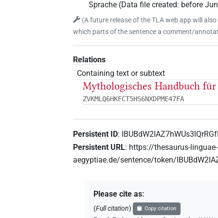
Sprache
(
Data file created
:
before Ju
(
A future release of the TLA web app will also
which parts of the sentence a comment/annotati
Relations
Containing text or subtext
Mythologisches Handbuch für 
ZVKMLQ6HKFCT5HS6NXDPME47FA
Persistent ID
:
IBUBdW2IAZ7hWUs3lQrRG
Persistent URL
:
https://thesaurus-linguae-
aegyptiae.de/sentence/token/IBUBdW2
Please cite as
:
(
Full citation
)
Copy citation