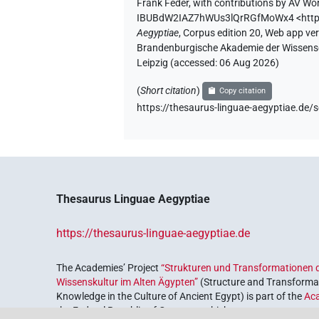
Frank Feder
,
with contributions by
AV Wor
IBUBdW2IAZ7hWUs3lQrRGfMoWx4
<htt
Aegyptiae
,
Corpus edition 20, Web app vers
Brandenburgische Akademie der Wissensch
Leipzig (accessed:
06 Aug 2026
)
(
Short citation
)
Copy citation
https://thesaurus-linguae-aegyptiae.
Thesaurus Linguae Aegyptiae
https://thesaurus-linguae-aegyptiae.de
The Academies’ Project
“Strukturen und Transformationen d
Wissenskultur im Alten Ägypten”
(Structure and Transformat
Knowledge in the Culture of Ancient Egypt) is part of the
Ac
the Federal Republic of Germany, which serves to preserve, r