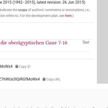
ne 2015 (1992–2015)
,
latest revision
:
26 Jun 2015
)
 indicate the
scope
of authors’ comments or annotations, i.e.,
on refers to. For the development plan, see
here
.
)
die oberägyptischen Gaue 7-16
Text
fMoWx4
Copy ID
IAZ7hWUs3lQrRGfMoWx4
Copy URL