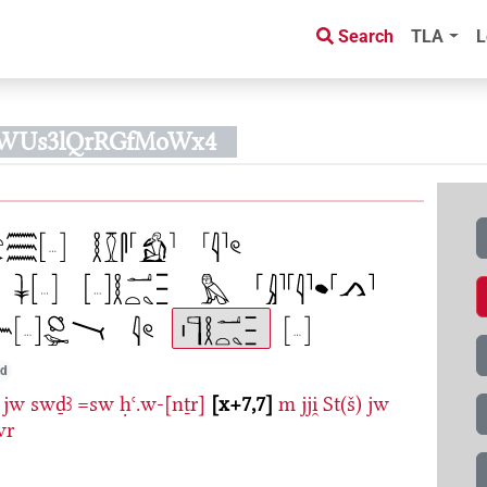
Search
TLA
L
hWUs3lQrRGfMoWx4
ed
jw
swḏꜣ
=sw
ḥꜥ.w-[nṯr]
x+7,7
m
jji̯
St(š)
jw
wr