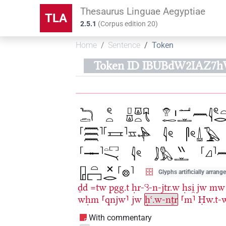
Thesaurus Linguae Aegyptiae
TLA
2.5.1
(
Corpus edition
20
)
Home
Sentence
Token
Token ID IBUBdW2IAZ7
Glyphs artificially arrang
ḏd
=tw
pgg.t
ḥr-ꜥꜣ-n-jtr.w
ḥsi̯
jw
mw
wḥm
⸢qnjw⸣
jw
ḥꜥ.w-nṯr
⸢m⸣
Ḥw.t-
With commentary