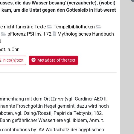
lusses, die das Wasser besang' (verzauberte), (wobei)
h kam, um die Untat gegen den Gottesleib in Hut-weret
e nicht-funeräre Texte
Tempelbibliotheken
pFlorenz PSI inv. I 72
Mythologisches Handbuch
6
hdt. n.Chr.
 in co(n)text
Metadata of the text
usammenhang mit dem Ort
(vgl. Gardiner AEO II,
Ḥr-wr
genannte Froschgöttin Heqet gemeint; dazu wird noch
oten, vgl. Osing/Rosati, Papiri da Tebtynis, 182,
nn gefährlicher Wassertiere vgl. ibidem, Anm. t.
h contributions by
:
AV Wortschatz der ägyptischen