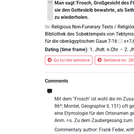
Man sagt 'Frosch, Großgesicht des F
DE
sie den Gottesleib bewahrte, als Set
zu wiederholen.
Religious Non-Funerary Texts / Religiös
Bibliothek des Sobektempels von Tebtynis
für die oberägyptischen Gaue 7-16
x+7,
Dating (time frame)
:
1. Jhdt. n.Chr.
–
2. J
Go to/cite sentence
Sentence no. 282
Comments
Mit dem "Frosch" ist wohl die im Z
86*; Montet, Géographie II, 151) oft 
eine Etymologie für den Ortsnamen geb
Anm. r-s. Zu dem Zaubergesang zum Ba
Commentary author
:
Frank Feder
,
wit