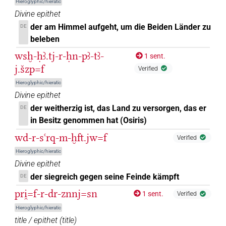
Hieroglyphic/hieratic
Divine epithet
der am Himmel aufgeht, um die Beiden Länder zu
DE
beleben
wsḫ-ḥꜣ.tj-r-ḥn-pꜣ-tꜣ-
1 sent.
j.šzp=f
Verified
Hieroglyphic/hieratic
Divine epithet
der weitherzig ist, das Land zu versorgen, das er
DE
in Besitz genommen hat (Osiris)
wd-r-sꜥrq-m-ḫft.jw=f
Verified
Hieroglyphic/hieratic
Divine epithet
der siegreich gegen seine Feinde kämpft
DE
pri̯=f-r-dr-znnj=sn
1 sent.
Verified
Hieroglyphic/hieratic
title / epithet
(
title
)