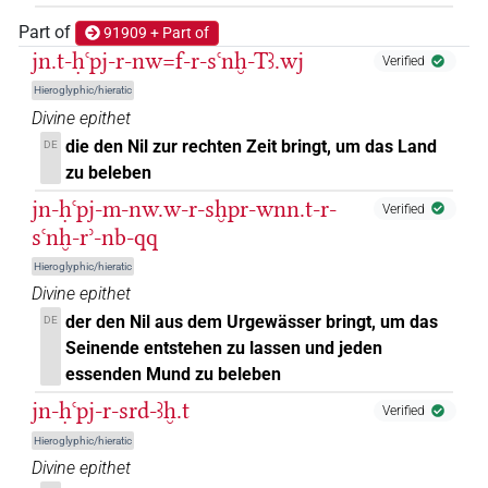
[]𓀁
| 1×
(
1
)
PREP
Part of
91909 + Part of
jn.t-ḥꜥpj-r-nw=f-r-sꜥnḫ-Tꜣ.wj
Verified
[]𓅱
| 2×
(
1
,
2
)
PREP
Hieroglyphic/hieratic
Divine epithet
⸮𓂋?
| 10×
(
1
,
2
,
3
,
4
,
5
,
6
,
7
,
8
,
9
,
10
)
PREP
die den Nil zur rechten Zeit bringt, um das Land
DE
zu beleben
𓁹
| 3×
(
1
,
2
,
3
)
PREP
jn-ḥꜥpj-m-nw.w-r-sḫpr-wnn.t-r-
Verified
𓂋
sꜥnḫ-rʾ-nb-qq
| 8×
(
1
,
2
,
3
,
4
,
5
,
6
,
7
,
8
)
PREP
Hieroglyphic/hieratic
𓂋𓆑
| 1×
(
1
)
PREP
Divine epithet
der den Nil aus dem Urgewässer bringt, um das
DE
𓇋
sic
| 2×
(
1
,
2
)
PREP
Seinende entstehen zu lassen und jeden
essenden Mund zu beleben
𓇋[]
| 3×
(
1
,
2
,
3
)
PREP
jn-ḥꜥpj-r-srd-ꜣḫ.t
Verified
𓇋⸮𓀁?
Hieroglyphic/hieratic
| 1×
(
1
)
PREP
Divine epithet