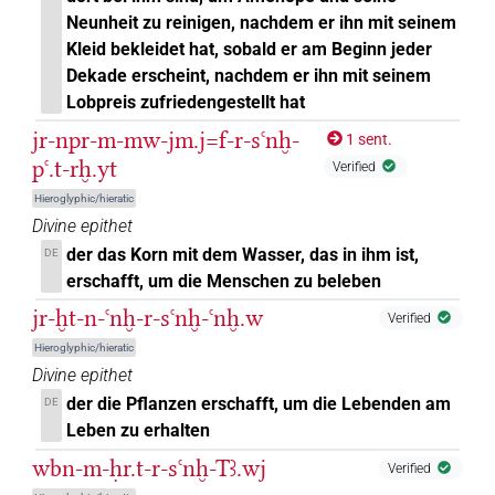
Neunheit zu reinigen, nachdem er ihn mit seinem
Kleid bekleidet hat, sobald er am Beginn jeder
Dekade erscheint, nachdem er ihn mit seinem
Lobpreis zufriedengestellt hat
jr-npr-m-mw-jm.j=f-r-sꜥnḫ-
1 sent.
pꜥ.t-rḫ.yt
Verified
Hieroglyphic/hieratic
Divine epithet
der das Korn mit dem Wasser, das in ihm ist,
DE
erschafft, um die Menschen zu beleben
jr-ḫt-n-ꜥnḫ-r-sꜥnḫ-ꜥnḫ.w
Verified
Hieroglyphic/hieratic
Divine epithet
der die Pflanzen erschafft, um die Lebenden am
DE
Leben zu erhalten
wbn-m-ḥr.t-r-sꜥnḫ-Tꜣ.wj
Verified