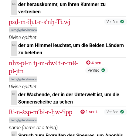
der herauskommt, um ihren Kummer zu
DE
vertreiben
psḏ-m-ꜣḫ.t-r-sꜥnḫ-Tꜣ.wj
Verified
Hieroglyphic/hieratic
Divine epithet
der am Himmel leuchtet, um die Beiden Ländern
DE
zu beleben
nhz-pꜣ-n.tj-m-dwꜣ.t-r-mꜣꜣ-
4 sent.
pꜣ-jtn
Verified
Hieroglyphic/hieratic
Divine epithet
der Wachende, der in der Unterwelt ist, um die
DE
Sonnenscheibe zu sehen
Rʾ-n-šzp-mꜥbꜣ-r-ḥw-Ꜥꜣpp
1 sent.
Verified
Hieroglyphic/hieratic
name
(
name of a thing
)
Spruch zum Ergreifen des Speeres, um Apophis
DE