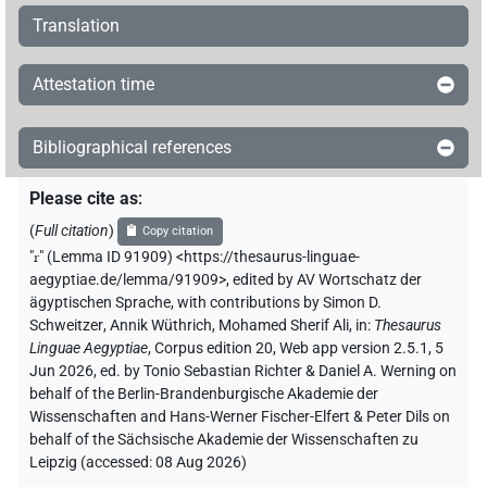
Translation
Attestation time
Bibliographical references
Please cite as
:
(
Full citation
)
Copy citation
"
r
"
(Lemma ID 91909) <https://thesaurus-linguae-
aegyptiae.de/lemma/91909>
,
edited by AV Wortschatz der
ägyptischen Sprache
,
with contributions by
Simon D.
Schweitzer
,
Annik Wüthrich
,
Mohamed Sherif Ali
,
in
:
Thesaurus
Linguae Aegyptiae
,
Corpus edition 20, Web app version 2.5.1, 5
Jun 2026, ed. by Tonio Sebastian Richter & Daniel A. Werning on
behalf of the Berlin-Brandenburgische Akademie der
Wissenschaften and Hans-Werner Fischer-Elfert & Peter Dils on
behalf of the Sächsische Akademie der Wissenschaften zu
Leipzig (accessed:
08 Aug 2026
)