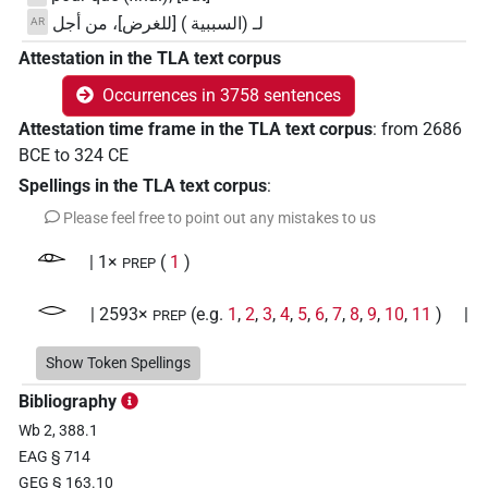
لـ (السببية ) [للغرض]، من أجل
AR
Attestation in the TLA text corpus
Occurrences in 3758 sentences
Attestation time frame in the TLA text corpus
:
from
2686
BCE
to
324
CE
Spellings in the TLA text corpus
:
Please feel free to point out any mistakes to us
𓁹
| 1×
(
1
)
PREP
𓂋
| 2593×
(e.g.
1
,
2
,
3
,
4
,
5
,
6
,
7
,
8
,
9
,
10
,
11
)
|
PREP
111×
(e.g.
1
,
2
,
3
,
4
,
5
,
6
,
7
,
8
,
9
,
10
,
11
)
PREP(infl. unedited)
Show Token Spellings
𓂋𓂋
| 1×
(
1
)
PREP
Bibliography
Wb 2, 388.1
𓂋𓈓
| 1×
(
1
)
PREP
EAG § 714
GEG § 163.10