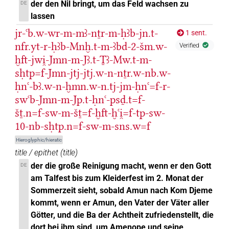
𓇋𓀁[]
der den Nil bringt, um das Feld wachsen zu
DE
| 1×
(
1
)
PREP
lassen
𓇋𓄹
sic
| 1×
(
1
)
PREP
jr-ꜥb.w-wr-m-mꜣ-nṯr-m-ḥꜣb-jn.t-
1 sent.
nfr.yt-r-ḥꜣb-Mnḫ.t-m-ꜣbd-2-šm.w-
Verified
𓇋𓏲
| 1×
(
1
)
PREP
ḫft-jwi̯-Jmn-m-Jꜣ.t-Ṯꜣ-Mw.t-m-
sḥtp=f-Jmn-jtj-jtj.w-n-nṯr.w-nb.w-
𓎡
| 1×
(
1
)
PREP
ḥnꜥ-bꜣ.w-n-ḫmn.w-n.tj-jm-ḥnꜥ=f-r-
swꜥb-Jmn-m-Jp.t-ḥnꜥ-psḏ.t=f-
𓏏𓂋
| 1×
(
1
)
PREP
šṯ.n=f-sw-m-šṯ=f-ḫft-ḫꜥi̯=f-tp-sw-
𓏲𓇋
10-nb-sḥtp.n=f-sw-m-sns.w=f
sic
| 1×
(
1
)
PREP
Hieroglyphic/hieratic
title / epithet
(
title
)
der die große Reinigung macht, wenn er den Gott
DE
am Talfest bis zum Kleiderfest im 2. Monat der
Sommerzeit sieht, sobald Amun nach Kom Djeme
kommt, wenn er Amun, den Vater der Väter aller
Götter, und die Ba der Achtheit zufriedenstellt, die
dort bei ihm sind, um Amenope und seine