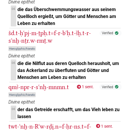
Divine epithet
die das Überschwemmungswasser aus seinem
DE
Quellloch ergießt, um Götter und Menschen am
Leben zu erhalten
šd.t-ḥꜥpj-m-ṯpḥ.t=f-r-bꜥḥ.t-ꜣḫ.t-r-
Verified
sꜥnḫ-nṯr.w-rmṯ.w
Hieroglyphic/hieratic
Divine epithet
die die Nilflut aus deren Quelloch herausholt, um
DE
das Ackerland zu überfluten und Götter und
Menschen am Leben zu erhalten
qmꜣ-npr-r-sꜥnḫ-mnmn.t
1 sent.
Verified
Hieroglyphic/hieratic
Divine epithet
der das Getreide erschafft, um das Vieh leben zu
DE
lassen
twt-ꜥnḫ-n-Rꜥw-rḏi̯.n=f-ḥr-ns.t=f-
1 sent.