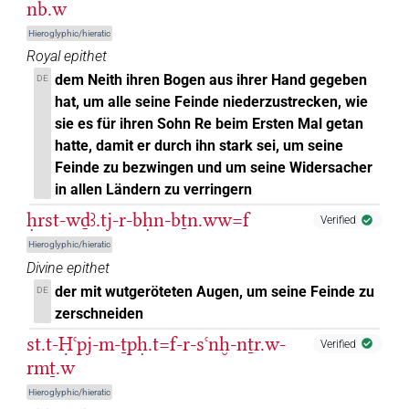
nb.w
Hieroglyphic/hieratic
Royal epithet
dem Neith ihren Bogen aus ihrer Hand gegeben
DE
hat, um alle seine Feinde niederzustrecken, wie
sie es für ihren Sohn Re beim Ersten Mal getan
hatte, damit er durch ihn stark sei, um seine
Feinde zu bezwingen und um seine Widersacher
in allen Ländern zu verringern
ḥrst-wḏꜣ.tj-r-bḥn-bṯn.ww=f
Verified
Hieroglyphic/hieratic
Divine epithet
der mit wutgeröteten Augen, um seine Feinde zu
DE
zerschneiden
st.t-Ḥꜥpj-m-ṯpḥ.t=f-r-sꜥnḫ-nṯr.w-
Verified
rmṯ.w
Hieroglyphic/hieratic