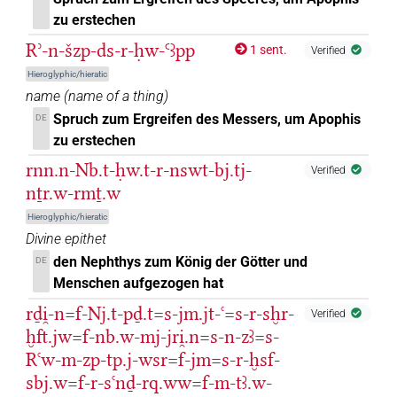
zu erstechen
Rʾ-n-šzp-ds-r-ḥw-Ꜥꜣpp
1 sent.
Verified
Hieroglyphic/hieratic
name
(
name of a thing
)
Spruch zum Ergreifen des Messers, um Apophis
DE
zu erstechen
rnn.n-Nb.t-ḥw.t-r-nswt-bj.tj-
Verified
nṯr.w-rmṯ.w
Hieroglyphic/hieratic
Divine epithet
den Nephthys zum König der Götter und
DE
Menschen aufgezogen hat
rḏi̯-n=f-Nj.t-pḏ.t=s-jm.jt-ꜥ=s-r-sḫr-
Verified
ḫft.jw=f-nb.w-mj-jri̯.n=s-n-zꜣ=s-
Rꜥw-m-zp-tp.j-wsr=f-jm=s-r-ḫsf-
sbj.w=f-r-sꜥnḏ-rq.ww=f-m-tꜣ.w-