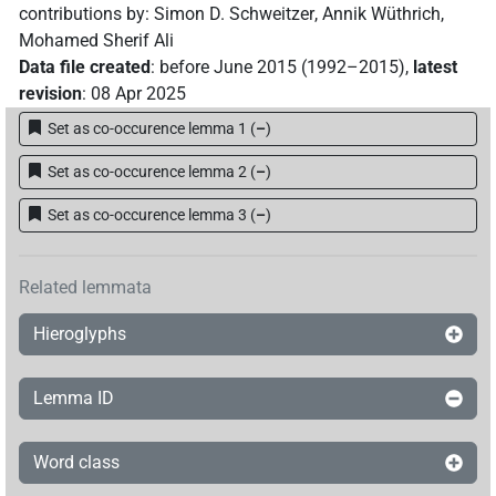
contributions by
:
Simon D. Schweitzer
,
Annik Wüthrich
,
Mohamed Sherif Ali
Data file created
:
before June 2015 (1992–2015)
,
latest
revision
:
08 Apr 2025
Set as co-occurence lemma 1
(
–
)
Set as co-occurence lemma 2
(
–
)
Set as co-occurence lemma 3
(
–
)
Related lemmata
Hieroglyphs
Lemma ID
Word class