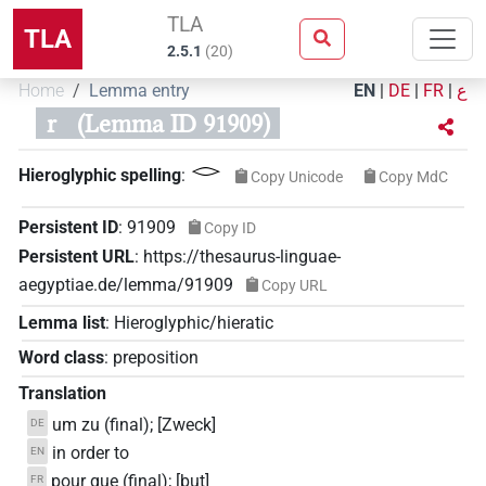
TLA
TLA
2.5.1
(
20
)
Home
Lemma entry
EN
|
DE
|
FR
|
ع
r
(Lemma ID 91909)
𓂋
Hieroglyphic spelling
:
Copy Unicode
Copy MdC
Persistent ID
:
91909
Copy ID
Persistent URL
:
https://thesaurus-linguae-
aegyptiae.de/lemma/91909
Copy URL
Lemma list
:
Hieroglyphic/hieratic
Word class
:
preposition
Translation
um zu (final); [Zweck]
DE
in order to
EN
pour que (final); [but]
FR