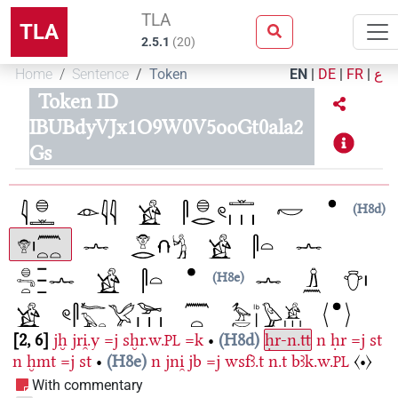
TLA
TLA
2.5.1
(
20
)
Home
Sentence
Token
EN
|
DE
|
FR
|
ع
Token ID
IBUBdyVJx1O9W0V5ooGt0ala2
Gs
H8d
H8e
2, 6
jḫ
jri̯.y
=j
sḫr.w.
=k
•
H8d
ḥr-n.tt
n
ḥr
=j
st
PL
n
ḫmt
=j
st
•
H8e
n
jni̯
jb
=j
wsfꜣ.t
n.t
bꜣk.w.
〈•〉
PL
With commentary