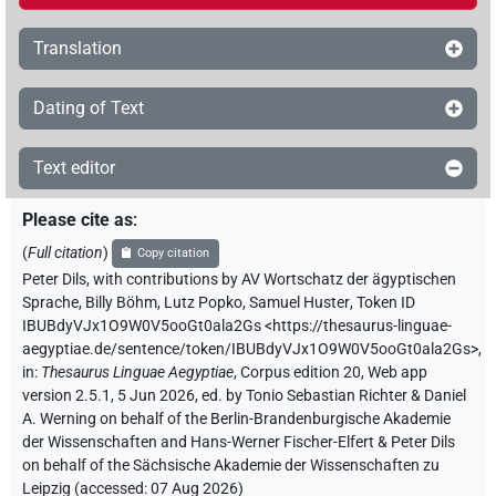
Translation
Dating of Text
Text editor
Please cite as
:
(
Full citation
)
Copy citation
Peter Dils
,
with contributions by
AV Wortschatz der ägyptischen
Sprache
,
Billy Böhm
,
Lutz Popko
,
Samuel Huster
,
Token ID
IBUBdyVJx1O9W0V5ooGt0ala2Gs
<https://thesaurus-linguae-
aegyptiae.de/sentence/token/IBUBdyVJx1O9W0V5ooGt0ala2Gs>
,
in
:
Thesaurus Linguae Aegyptiae
,
Corpus edition 20, Web app
version 2.5.1, 5 Jun 2026, ed. by Tonio Sebastian Richter & Daniel
A. Werning on behalf of the Berlin-Brandenburgische Akademie
der Wissenschaften and Hans-Werner Fischer-Elfert & Peter Dils
on behalf of the Sächsische Akademie der Wissenschaften zu
Leipzig (accessed:
07 Aug 2026
)