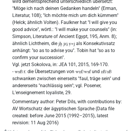
wird dementsprechend unterschiedlich übersetzt:
"Möge ich nach deinen Gedanken handeln" (Erman,
Literatur, 108); "Ich möchte mich um dich kümmern"
(Helck; ähnlich Volten). Faulkner hat "I will give you
good advice", wörtl.: "I will make your counsels" (in:
Simpson, Literature of Ancient Egypt, 195, Anm. 8);
ähnlich Lichtheim, die
als Konsekutivsatz
jḫ jri̯.y=j
anhängt: "so as to advise you". Tobin hat "so as to
confirm your succession".
Vgl. jetzt Sokolova, in: JEA 101, 2015, 169-170.
-
: die Übersetzungen von
und
wsfꜣ.t
wzf/wsf
zfꜣ/sfꜣ
schwanken zwischen einerseits "faul, träge sein" und
andererseits "nachlässig sein"; vgl. Posener,
L'enseignement loyaliste, 29.
Commentary author
:
Peter Dils
,
with contributions by
:
AV Wortschatz der ägyptischen Sprache
(
Data file
created
:
before June 2015 (1992–2015)
,
latest
revision
:
11 Aug 2016
)