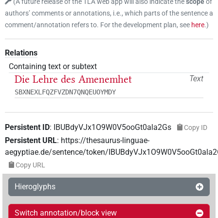
(
A future release of the TLA web app will also indicate the
scope
of
authors’ comments or annotations, i.e., which parts of the sentence a
comment/annotation refers to. For the development plan, see
here
.
)
Relations
Containing text or subtext
Die Lehre des Amenemhet
Text
SBXNEXLFQZFVZDN7QNQEUOYMDY
Persistent ID
:
IBUBdyVJx1O9W0V5ooGt0ala2Gs
Copy ID
Persistent URL
:
https://thesaurus-linguae-
aegyptiae.de/sentence/token/IBUBdyVJx1O9W0V5ooGt0ala
Copy URL
Hieroglyphs
Switch annotation/block view