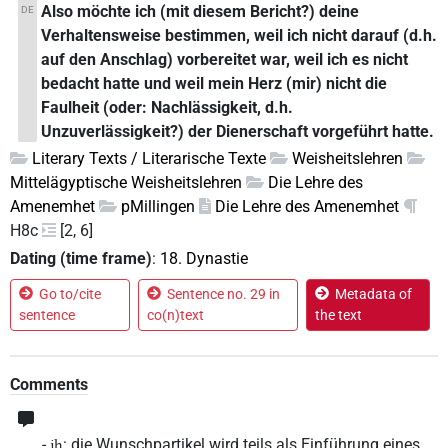
Also möchte ich (mit diesem Bericht?) deine
DE
Verhaltensweise bestimmen, weil ich nicht darauf (d.h.
auf den Anschlag) vorbereitet war, weil ich es nicht
bedacht hatte und weil mein Herz (mir) nicht die
Faulheit (oder: Nachlässigkeit, d.h.
Unzuverlässigkeit?) der Dienerschaft vorgeführt hatte.
Literary Texts / Literarische Texte
Weisheitslehren
Mittelägyptische Weisheitslehren
Die Lehre des
Amenemhet
pMillingen
Die Lehre des Amenemhet
H8c
[2, 6]
Dating (time frame)
:
18. Dynastie
Go to/cite
Sentence no. 29 in
Metadata of
sentence
co(n)text
the text
Comments
-
: die Wunschpartikel wird teils als Einführung eines
jḫ