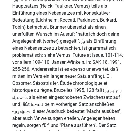
Hauptsatzes (Helck, Faulkner, Vernus) teils als
Einführung eines Nebensatzes mit konsekutiver
Bedeutung (Lichtheim, Roccati, Parkinson, Burkard,
Tobin) betrachtet. Brunner übersetzt als einen
unerfüllten Wunsch im Ausruf: "hätte ich doch deine
Angelegenheit (vorher) geregelt!".
als Einführung
jḫ
eines Nebensatzes zu betrachten, ist grammatisch
problematisch: siehe Vernus, Future at Issue, 101-114,
vor allem 109-110; Jansen-Winkeln, in: SAK 18, 1991,
255-256. Andererseits ist es ebenso unerwartet, daß
mitten im Vers ein langer neuer Satz anfängt. Cl.
Obsomer, Sésostris Ier. Étude chronologique et
historique du règne, Bruxelles 1995, 128 faßt
jḫ jri̯.y=j
als einen eingeschobenen Zwischensatz auf
sḫr.w=k
und läßt
beim vorherigen Satz anschließen.
ḥr-n.tt
-
: dieser Ausdruck bedeutet "Macht ausüben",
jri̯ sḫr.w
aber auch "Anweisungen erteilen, Angelegenheiten
regeln, sorgen für" und "Pläne ausführen". Der Satz