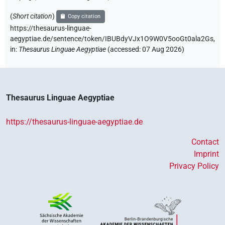
(
Short citation
)
Copy citation
https://thesaurus-linguae-
aegyptiae.de/sentence/token/IBUBdyVJx1O9W0V5ooGt0ala2Gs,
in
:
Thesaurus Linguae Aegyptiae
(
accessed
:
07 Aug 2026
)
Thesaurus Linguae Aegyptiae
https://thesaurus-linguae-aegyptiae.de
Contact
Imprint
Privacy Policy