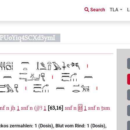
Search
TLA
L
SPUoYiq4SCXd3ymI
nf
n
jḥ
1
snf
n
(j)ꜥꜣ
1
63,16
snf
n
šꜣ
1
snf
n
ṯsm
ckos zermahlen: 1 (Dosis), Blut vom Rind: 1 (Dosis),