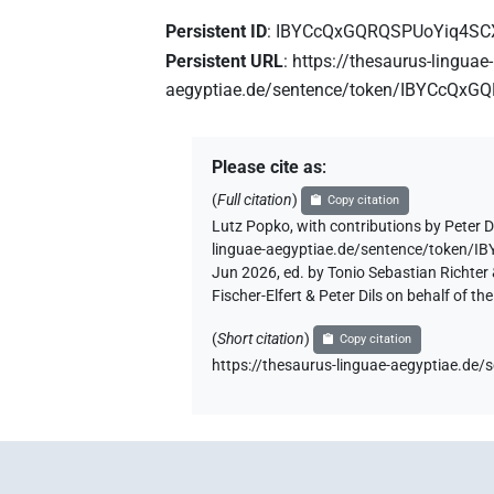
Persistent ID
:
IBYCcQxGQRQSPUoYiq4SC
Persistent URL
:
https://thesaurus-linguae-
aegyptiae.de/sentence/token/IBYCcQx
Please cite as
:
(
Full citation
)
Copy citation
Lutz Popko
,
with contributions by
Peter D
linguae-aegyptiae.de/sentence/token
Jun 2026, ed. by Tonio Sebastian Richte
Fischer-Elfert & Peter Dils on behalf of 
(
Short citation
)
Copy citation
https://thesaurus-linguae-aegyptiae.