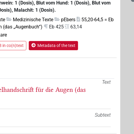
hwein: 1 (Dosis), Blut vom Hund: 1 (Dosis), Blut vom
osis), Malachit: 1 (Dosis).
xte
Medizinische Texte
pEbers
55,20-64,5 = Eb
n (das „Augenbuch“)
Eb 425
63,14
kare
 in co(n)text
Metadata of the text
Text
elhandschrift für die Augen (das
Subtext