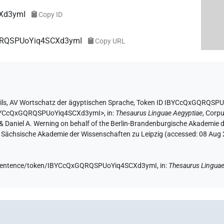
Xd3ymI
Copy ID
GQRQSPUoYiq4SCXd3ymI
Copy URL
ils
,
AV Wortschatz der ägyptischen Sprache
,
Token ID IBYCcQxGQRQSP
/IBYCcQxGQRQSPUoYiq4SCXd3ymI>
,
in
:
Thesaurus Linguae Aegyptiae
,
Corpu
r & Daniel A. Werning on behalf of the Berlin-Brandenburgische Akademi
the Sächsische Akademie der Wissenschaften zu Leipzig (accessed:
08 Aug
de/sentence/token/IBYCcQxGQRQSPUoYiq4SCXd3ymI,
in
:
Thesaurus Linguae