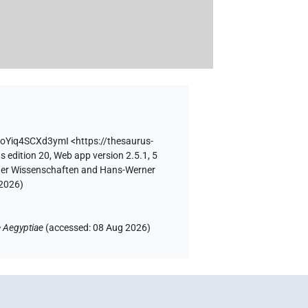
UoYiq4SCXd3ymI
<https://thesaurus-
s edition 20, Web app version 2.5.1, 5
e der Wissenschaften and Hans-Werner
 2026
)
 Aegyptiae
(
accessed
:
08 Aug 2026
)