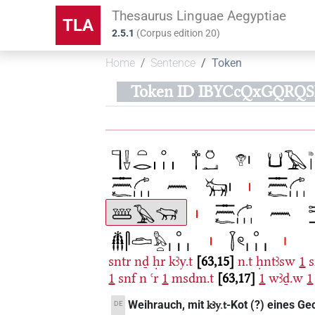
Thesaurus Linguae Aegyptiae
TLA
2.5.1
(
Corpus edition
20
)
Home
Sentence
Token
Token ID IBYCcQxGQRQ
sntr
nḏ
ḥr
kꜣy.t
63,15
n.t
ḥntꜣsw
1
s
1
snf
n
ꜥr
1
msdm.t
63,17
1
wꜣḏ.w
1
Weihrauch, mit
-Kot (?) eines Ge
DE
kꜣy.t