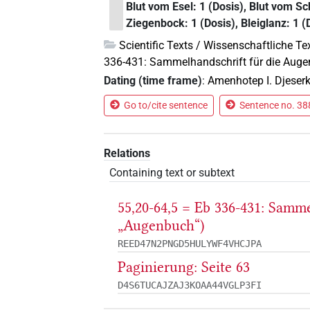
Blut vom Esel: 1 (Dosis), Blut vom Sc
Ziegenbock: 1 (Dosis), Bleiglanz: 1 (D
Scientific Texts / Wissenschaftliche Te
336-431: Sammelhandschrift für die Auge
Dating (time frame)
:
Amenhotep I. Djeser
Go to/cite sentence
Sentence no. 388
Relations
Containing text or subtext
55,20-64,5 = Eb 336-431: Samm
„Augenbuch“)
REED47N2PNGD5HULYWF4VHCJPA
Paginierung: Seite 63
D4S6TUCAJZAJ3KOAA44VGLP3FI