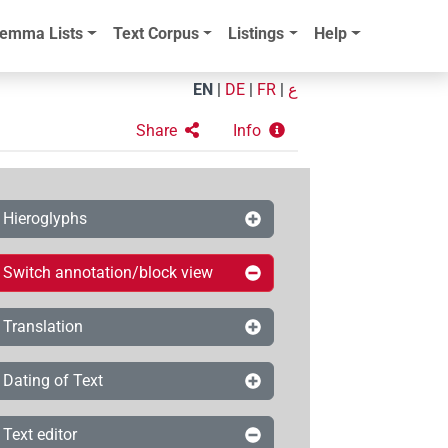
emma Lists
Text Corpus
Listings
Help
EN
|
DE
|
FR
|
ع
Share
Info
Hieroglyphs
Switch annotation/block view
Translation
Dating of Text
Text editor