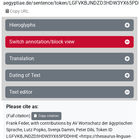
aegyptiae.de/sentence/token/LGFVKBJNDZD3HDW3YX65P
Copy URL
Hieroglyphs
Switch annotation/block view
Translation
Dating of Text
Text editor
Please cite as
:
(
Full citation
)
Copy citation
Frank Feder
,
with contributions by
AV Wortschatz der ägyptischen
Sprache
,
Lutz Popko
,
Svenja Damm
,
Peter Dils
,
Token ID
LGFVKBJNDZD3HDW3YX65PDDHHE
<https://thesaurus-linguae-