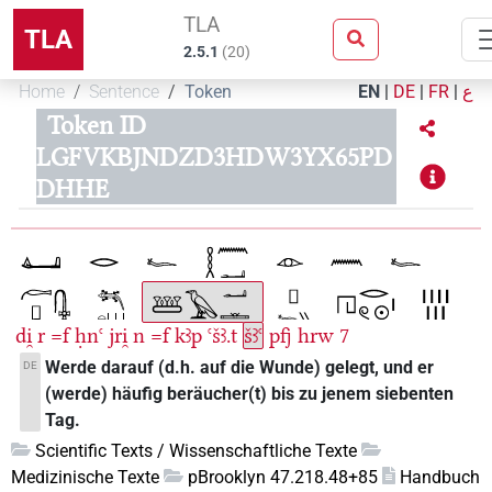
TLA
TLA
2.5.1
(
20
)
Home
Sentence
Token
EN
|
DE
|
FR
|
ع
Token ID
LGFVKBJNDZD3HDW3YX65PD
DHHE
di̯
r
=f
ḥnꜥ
jri̯
n
=f
kꜣp
ꜥšꜣ.t
šꜣꜥ
pfj
hrw
7
Werde darauf (d.h. auf die Wunde) gelegt, und er
DE
(werde) häufig beräucher(t) bis zu jenem siebenten
Tag.
Scientific Texts / Wissenschaftliche Texte
Medizinische Texte
pBrooklyn 47.218.48+85
Handbuch