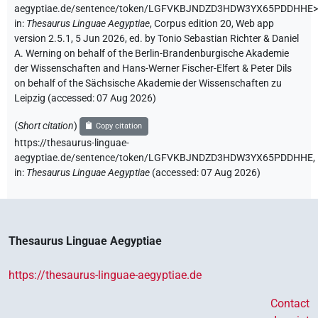
aegyptiae.de/sentence/token/LGFVKBJNDZD3HDW3YX65PDDHHE>
in
:
Thesaurus Linguae Aegyptiae
,
Corpus edition 20, Web app
version 2.5.1, 5 Jun 2026, ed. by Tonio Sebastian Richter & Daniel
A. Werning on behalf of the Berlin-Brandenburgische Akademie
der Wissenschaften and Hans-Werner Fischer-Elfert & Peter Dils
on behalf of the Sächsische Akademie der Wissenschaften zu
Leipzig (accessed:
07 Aug 2026
)
(
Short citation
)
Copy citation
https://thesaurus-linguae-
aegyptiae.de/sentence/token/LGFVKBJNDZD3HDW3YX65PDDHHE,
in
:
Thesaurus Linguae Aegyptiae
(
accessed
:
07 Aug 2026
)
Thesaurus Linguae Aegyptiae
https://thesaurus-linguae-aegyptiae.de
Contact