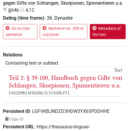
gegen Gifte von Schlangen, Skorpionen, Spinnentieren u.a.
§64b
4,12
Dating (time frame)
:
26. Dynastie
Go to/cite
Sentence no. 309 in
Metadata of
sentence
co(n)text
the text
Relations
Containing text or subtext
Text
Teil 2: § 39-100, Handbuch gegen Gifte von
Schlangen, Skorpionen, Spinnentieren u.a.
E4XIEMRI4FDHZBLSC5TXGMLPTI
Persistent ID
:
LGFVKBJNDZD3HDW3YX65PDDHHE
Copy ID
Persistent URL
:
https://thesaurus-linguae-