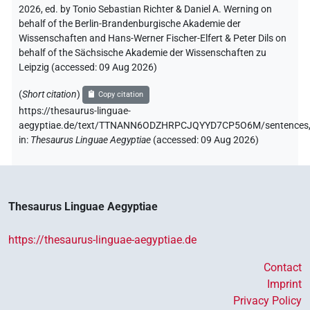
2026, ed. by Tonio Sebastian Richter & Daniel A. Werning on
behalf of the Berlin-Brandenburgische Akademie der
Wissenschaften and Hans-Werner Fischer-Elfert & Peter Dils on
behalf of the Sächsische Akademie der Wissenschaften zu
Leipzig (accessed:
09 Aug 2026
)
(
Short citation
)
Copy citation
https://thesaurus-linguae-
aegyptiae.de/text/TTNANN6ODZHRPCJQYYD7CP5O6M/sentences
in
:
Thesaurus Linguae Aegyptiae
(
accessed
:
09 Aug 2026
)
Thesaurus Linguae Aegyptiae
https://thesaurus-linguae-aegyptiae.de
Contact
Imprint
Privacy Policy