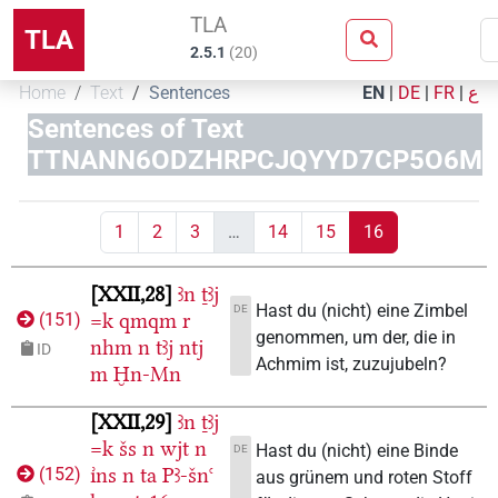
TLA
TLA
2.5.1
(
20
)
Home
Text
Sentences
EN
|
DE
|
FR
|
ع
Sentences of Text
TTNANN6ODZHRPCJQYYD7CP5O6M
1
2
3
…
14
15
16
XXII,28
ꜣn
ṯꜣj
Hast du (nicht) eine Zimbel
DE
=k
qmqm
r
(
151
)
genommen, um der, die in
nhm
n
tꜣj
ntj
ID
Achmim ist, zuzujubeln?
m
Ḫn-Mn
XXII,29
ꜣn
ṯꜣj
=k
šs
n
wjt
n
Hast du (nicht) eine Binde
DE
ı͗ns
n
ta
Pꜣ-šnꜥ
(
152
)
aus grünem und roten Stoff