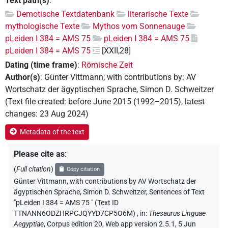
Text path(s)
:
Demotische Textdatenbank
literarische Texte
mythologische Texte
Mythos vom Sonnenauge
pLeiden I 384 = AMS 75
pLeiden I 384 = AMS 75
pLeiden I 384 = AMS 75
[XXII,28]
Dating (time frame)
:
Römische Zeit
Author(s)
:
Günter Vittmann
;
with contributions by
:
AV
Wortschatz der ägyptischen Sprache
,
Simon D. Schweitzer
(
Text file created
:
before June 2015 (1992–2015)
,
latest
changes
:
23 Aug 2024
)
Metadata of the text
Please cite as
:
(
Full citation
)
Copy citation
Günter Vittmann
,
with contributions by
AV Wortschatz der
ägyptischen Sprache
, Simon D. Schweitzer
,
Sentences of Text
"pLeiden I 384 = AMS 75 " (Text ID
TTNANN6ODZHRPCJQYYD7CP5O6M)
,
in
:
Thesaurus Linguae
Aegyptiae
,
Corpus edition 20, Web app version 2.5.1, 5 Jun