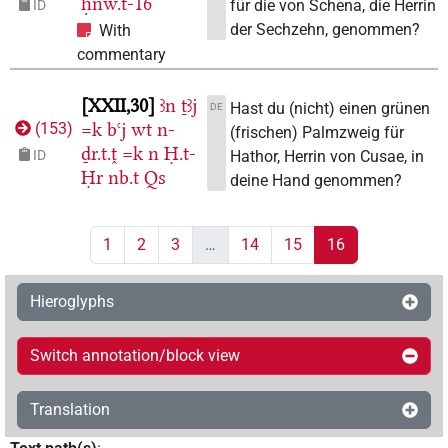
ḥnw.t-16
für die von Schena, die Herrin
ID
der Sechzehn, genommen?
With
commentary
XXII,30
ꜣn
ṯꜣj
Hast du (nicht) einen grünen
DE
=k
bꜥj
wt
n-
(
153
)
(frischen) Palmzweig für
ḏr.t.ṱ
=k
n
Ḥ.t-
Hathor, Herrin von Cusae, in
ID
Ḥr
nb.t
Qs
deine Hand genommen?
1
2
3
…
14
15
16
Hieroglyphs
Switch annotation/block view
Translation