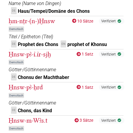
Name
(
Name von Dingen
)
Haus/Tempel/Domäne des Chons
DE
ḥm-nṯr-(n-)Ḫnsw
10 Sätze
Verifiziert
Demotisch
Titel / Epitheton
(
Titel
)
Prophet des Chons
prophet of Khonsu
DE
EN
Ḫnsw-pꜣ-ı͗.ı͗r-sjḫ
1 Satz
Verifiziert
Demotisch
Götter-/Göttinnenname
Chonsu der Machthaber
DE
Ḫnsw-pꜣ-ẖrd
1 Satz
Verifiziert
Demotisch
Götter-/Göttinnenname
Chons, das Kind
DE
Ḫnsw-m-Wꜣs.t
3 Sätze
Verifiziert
Demotisch