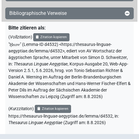
Bibliographische Verweise
Bitte zitieren als
:
(
Vollzitation
)
Zitation kopieren
"
Ḫnsw
"
(Lemma-ID d4532) <https://thesaurus-linguae-
aegyptiae.de/lemma/d4532>
,
ediert von AV Wortschatz der
ägyptischen Sprache
,
unter Mitarbeit von
Simon D. Schweitzer
,
in
:
Thesaurus Linguae Aegyptiae
,
Korpus-Ausgabe 20, Web-App-
Version 2.5.1, 5.6.2026, hrsg. von Tonio Sebastian Richter &
Daniel A. Werning im Auftrag der Berlin-Brandenburgischen
Akademie der Wissenschaften und Hans-Werner Fischer-Elfert &
Peter Dils im Auftrag der Sächsischen Akademie der
Wissenschaften zu Leipzig (Zugriff am:
8.8.2026
)
(
Kurzzitation
)
Zitation kopieren
https://thesaurus-linguae-aegyptiae.de/lemma/d4532,
in
:
Thesaurus Linguae Aegyptiae
(
Zugriff am
:
8.8.2026
)