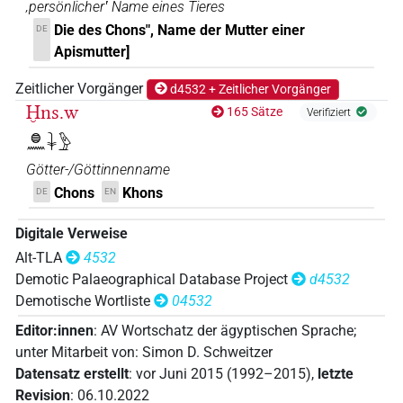
‚persönlicher‛ Name eines Tieres
Die des Chons", Name der Mutter einer
DE
Apismutter]
Zeitlicher Vorgänger
d4532 + Zeitlicher Vorgänger
Ḫns.w
165 Sätze
Verifiziert
𓐍𓈖𓇓𓅱
Götter-/Göttinnenname
Chons
Khons
DE
EN
Digitale Verweise
Alt-TLA
4532
Demotic Palaeographical Database Project
d4532
Demotische Wortliste
04532
Editor:innen
:
AV Wortschatz der ägyptischen Sprache
;
unter Mitarbeit von
:
Simon D. Schweitzer
Datensatz erstellt
:
vor Juni 2015 (1992–2015)
,
letzte
Revision
:
06.10.2022