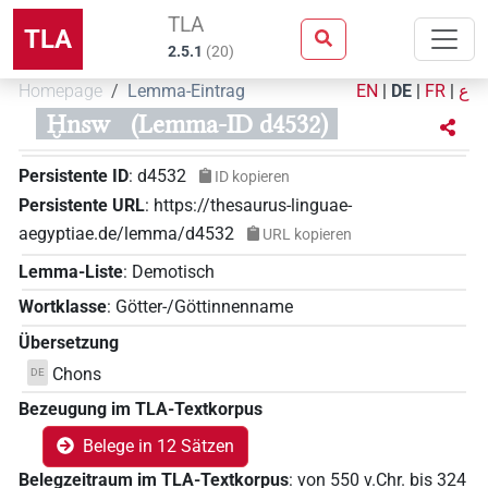
TLA
TLA
2.5.1
(
20
)
Homepage
Lemma-Eintrag
EN
|
DE
|
FR
|
ع
Ḫnsw
(Lemma-ID d4532)
Persistente ID
:
d4532
ID kopieren
Persistente URL
:
https://thesaurus-linguae-
aegyptiae.de/lemma/d4532
URL kopieren
Lemma-Liste
:
Demotisch
Wortklasse
:
Götter-/Göttinnenname
Übersetzung
Chons
DE
Bezeugung im TLA-Textkorpus
Belege in 12 Sätzen
Belegzeitraum im TLA-Textkorpus
:
von
550
v.Chr.
bis
324