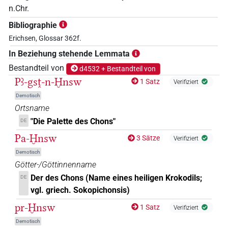
n.Chr.
Bibliographie
Erichsen, Glossar 362f.
In Beziehung stehende Lemmata
Bestandteil von
d4532 + Bestandteil von
Pꜣ-gsṱ-n-Ḫnsw
1 Satz
Verifiziert
Demotisch
Ortsname
"Die Palette des Chons"
DE
Pa-Ḫnsw
3 Sätze
Verifiziert
Demotisch
Götter-/Göttinnenname
Der des Chons (Name eines heiligen Krokodils;
DE
vgl. griech. Sokopichonsis)
pr-Ḫnsw
1 Satz
Verifiziert
Demotisch