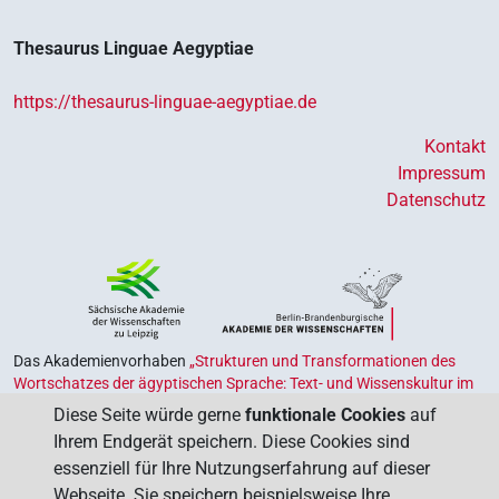
Thesaurus Linguae Aegyptiae
https://thesaurus-linguae-aegyptiae.de
Kontakt
Impressum
Datenschutz
Das Akademienvorhaben
„Strukturen und Transformationen des
Wortschatzes der ägyptischen Sprache: Text- und Wissenskultur im
Alten Ägypten‟
ist Teil des von Bund und Ländern geförderten
Diese Seite würde gerne
funktionale Cookies
auf
Akademienprogramms
, das der Erhaltung, Sicherung und
Ihrem Endgerät speichern. Diese Cookies sind
Vergegenwärtigung unseres kulturellen Erbes dient. Koordiniert wird
essenziell für Ihre Nutzungserfahrung auf dieser
das Programm von der
Union der Deutschen Akademien der
Webseite. Sie speichern beispielsweise Ihre
Wissenschaften
.