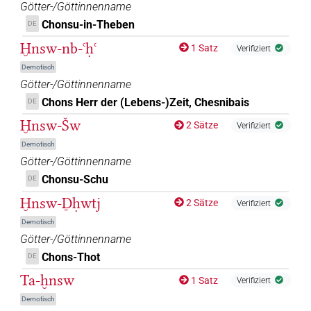
Götter-/Göttinnenname
Chonsu-in-Theben
DE
Ḫnsw-nb-ꜥḥꜥ
1 Satz
Verifiziert
Demotisch
Götter-/Göttinnenname
Chons Herr der (Lebens-)Zeit, Chesnibais
DE
Ḫnsw-Šw
2 Sätze
Verifiziert
Demotisch
Götter-/Göttinnenname
Chonsu-Schu
DE
Ḫnsw-Ḏḥwtj
2 Sätze
Verifiziert
Demotisch
Götter-/Göttinnenname
Chons-Thot
DE
Ta-ḫnsw
1 Satz
Verifiziert
Demotisch