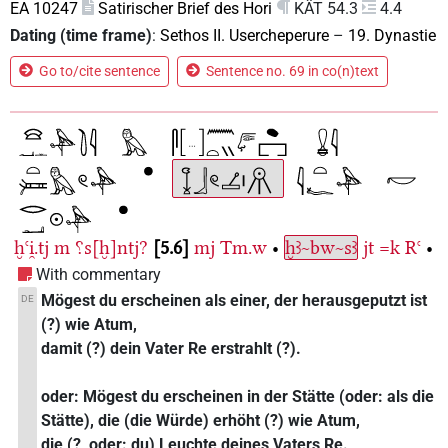
EA 10247
Satirischer Brief des Hori
KÄT 54.3
4.4
Dating (time frame)
:
Sethos II. Usercheperure
–
19. Dynastie
Go to/cite sentence
Sentence no. 69 in co(n)text
ḫꜥi̯.tj
m
⸮s[ḫ]ntj?
5.6
mj
Tm.w
•
ḫꜣ~bw~sꜣ
jt
=k
Rꜥ
•
With commentary
Mögest du erscheinen als einer, der herausgeputzt ist
DE
(?) wie Atum,
damit (?) dein Vater Re erstrahlt (?).
oder: Mögest du erscheinen in der Stätte (oder: als die
Stätte), die (die Würde) erhöht (?) wie Atum,
die (?, oder: du) Leuchte deines Vaters Re.