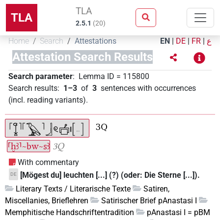
TLA
TLA
2.5.1
(
20
)
Home
Search
Attestations
EN
|
DE
|
FR
|
ع
Attestation Search Results
Search parameter
:
Lemma ID
=
115800
Search results
:
1–3
of
3
sentences with occurrences
(incl. reading variants)
.
⸢ḫꜣ⸣~bw~sꜣ
3Q
With commentary
[Mögest du] leuchten [...] (?) (oder: Die Sterne [...]).
DE
Literary Texts / Literarische Texte
Satiren,
Miscellanies, Brieflehren
Satirischer Brief pAnastasi I
Memphitische Handschriftentradition
pAnastasi I = pBM