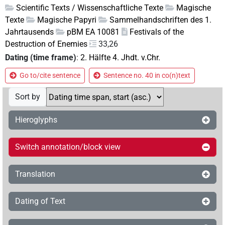
Scientific Texts / Wissenschaftliche Texte
Magische
Texte
Magische Papyri
Sammelhandschriften des 1.
Jahrtausends
pBM EA 10081
Festivals of the
Destruction of Enemies
33,26
Dating (time frame)
:
2. Hälfte 4. Jhdt. v.Chr.
Go to/cite sentence
Sentence no. 40 in co(n)text
Sort by
Hieroglyphs
Switch annotation/block view
Translation
Dating of Text