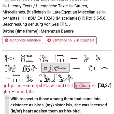
Literary Texts / Literarische Texte
Satiren,
Miscellanies, Brieflehren
Late-Egyptian Miscellanies
pAnastasi II = pBM EA 10243 (Miscellanies)
Rto 5.5-5.6:
Beschreibung der Burg von Sesi
5.5
Dating (time frame)
:
Merenptah Baenre
Go to/cite sentence
Sentence no. 2 in co(n)text
jr
ḫpr
jm
=sn
n
ꜣpd.
jw
sn(.t)
ꜣs.t
ḫ(ꜣ)bs.n
=s
33,27
PL
jb
r
=sn
m
ḫꜣbs
With respect to those among them that came into
EN
existence as birds, 〈my〉 sister Isis, she was incensed
(in/of) heart against them as ḫbs-bird.