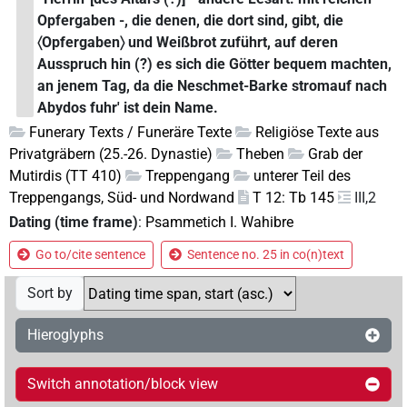
Opfergaben -, die denen, die dort sind, gibt, die
〈Opfergaben〉 und Weißbrot zuführt, auf deren
Ausspruch hin (?) es sich die Götter bequem machten,
an jenem Tag, da die Neschmet-Barke stromauf nach
Abydos fuhr' ist dein Name.
Funerary Texts / Funeräre Texte
Religiöse Texte aus
Privatgräbern (25.-26. Dynastie)
Theben
Grab der
Mutirdis (TT 410)
Treppengang
unterer Teil des
Treppengangs, Süd- und Nordwand
T 12: Tb 145
III,2
Dating (time frame)
:
Psammetich I. Wahibre
Go to/cite sentence
Sentence no. 25 in co(n)text
Sort by
Hieroglyphs
Switch annotation/block view