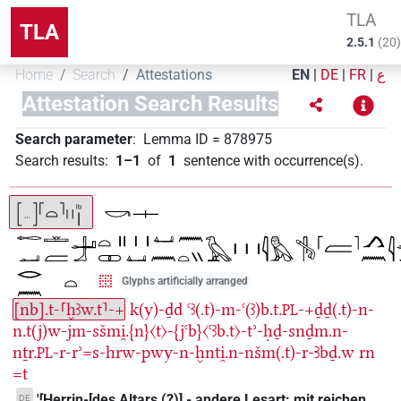
TLA
TLA
2.5.1
(
20
)
Home
Search
Attestations
EN
|
DE
|
FR
|
ع
Attestation Search Results
Search parameter
:
Lemma ID
=
878975
Search results
:
1–1
of
1
sentence with occurrence(s)
.
Glyphs artificially arranged
[nb].t-⸢ḫꜣw.t⸣-+
k(y)-ḏd
ꜥꜣ(.t)-m-ꜥ(ꜣ)b.t.
-+ḏḏ(.t)-n-
PL
n.t(j)w-jm-sšmi̯.{n}〈t〉-{jꜥb}〈ꜥꜣb.t〉-tʾ-ḥḏ-snḏm.n-
nṯr.
-r-rʾ=s-hrw-pwy-n-ḫnti̯.n-nšm(.t)-r-Ꜣbḏ.w
rn
PL
=t
'⸢Herrin-[des Altars (?)] - andere Lesart: mit reichen
DE