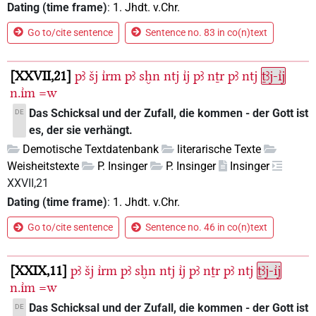
Dating (time frame)
:
1. Jhdt. v.Chr.
Go to/cite sentence
Sentence no. 83 in co(n)text
XXVII,21
pꜣ
šj
ı͗rm
pꜣ
sḫn
ntj
ı͗j
pꜣ
nṯr
pꜣ
ntj
ṯꜣj-ı͗j
n.ı͗m
=w
Das Schicksal und der Zufall, die kommen - der Gott ist
DE
es, der sie verhängt.
Demotische Textdatenbank
literarische Texte
Weisheitstexte
P. Insinger
P. Insinger
Insinger
XXVII,21
Dating (time frame)
:
1. Jhdt. v.Chr.
Go to/cite sentence
Sentence no. 46 in co(n)text
XXIX,11
pꜣ
šj
ı͗rm
pꜣ
sḫn
ntj
ı͗j
pꜣ
nṯr
pꜣ
ntj
ṯꜣj-ı͗j
n.ı͗m
=w
Das Schicksal und der Zufall, die kommen - der Gott ist
DE