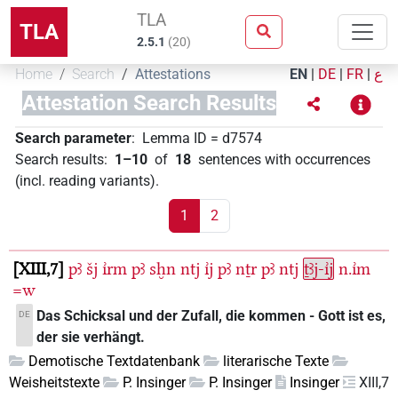
TLA
TLA
2.5.1
(
20
)
Home
Search
Attestations
EN
|
DE
|
FR
|
ع
Attestation Search Results
Search parameter
:
Lemma ID
=
d7574
Search results
:
1–10
of
18
sentences with occurrences
(incl. reading variants)
.
1
2
XIII,7
pꜣ
šj
ı͗rm
pꜣ
sḫn
ntj
ı͗j
pꜣ
nṯr
pꜣ
ntj
ṯꜣj-ı͗j
n.ı͗m
=w
Das Schicksal und der Zufall, die kommen - Gott ist es,
DE
der sie verhängt.
Demotische Textdatenbank
literarische Texte
Weisheitstexte
P. Insinger
P. Insinger
Insinger
XIII,7