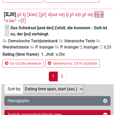
II,20
pꜣ
šj
[ı͗rm]
[pꜣ]
sḫne
ntj
ı͗j
pꜣ
nṯr
pꜣ
ntj
ṯꜣj-ı͗j
⸢n.ı͗m⸣
=[f]
Das Schicksal [und der] Zufall, die kommen - Gott ist
DE
es, der [es] verhängt.
Demotische Textdatenbank
literarische Texte
Weisheitstexte
P. Insinger
P. Insinger
Insinger
II,20
Dating (time frame)
:
1. Jhdt. v.Chr.
Go to/cite sentence
Sentence no. 24 in co(n)text
1
2
Sort by
Hieroglyphs
Switch annotation/block view