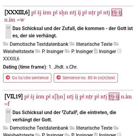
XXXIII,6
pꜣ
šj
ı͗rm
pꜣ
sḫn
ntj
ı͗j
pꜣ
nṯr
pꜣ
ntj
ṯꜣj-ı͗j
n.ı͗m
=w
Das Schicksal und der Zufall, die kommen - der Gott ist
DE
es, der sie verhängt.
Demotische Textdatenbank
literarische Texte
Weisheitstexte
P. Insinger
P. Insinger
Insinger
XXXIII,6
Dating (time frame)
:
1. Jhdt. v.Chr.
Go to/cite sentence
Sentence no. 80 in co(n)text
VII,19
pꜣ
šj
ı͗rm
pꜣ
s[ḫn]
ntj
ı͗j
pꜣ
nṯr
pꜣ
ntj
ṯꜣj-ı͗j
n.ı͗m
=f
Das Schicksal und der ⸢Zufall⸣, die eintreten, die
DE
verhängt der Gott.
Demotische Textdatenbank
literarische Texte
Weisheitstexte
P. Insinger
P. Insinger
Insinger