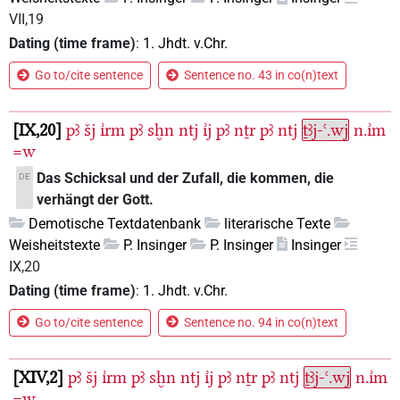
VII,19
Dating (time frame)
:
1. Jhdt. v.Chr.
Go to/cite sentence
Sentence no. 43 in co(n)text
IX,20
pꜣ
šj
ı͗rm
pꜣ
sḫn
ntj
ı͗j
pꜣ
nṯr
pꜣ
ntj
ṯꜣj-ꜥ.wj
n.ı͗m
=w
Das Schicksal und der Zufall, die kommen, die
DE
verhängt der Gott.
Demotische Textdatenbank
literarische Texte
Weisheitstexte
P. Insinger
P. Insinger
Insinger
IX,20
Dating (time frame)
:
1. Jhdt. v.Chr.
Go to/cite sentence
Sentence no. 94 in co(n)text
XIV,2
pꜣ
šj
ı͗rm
pꜣ
sḫn
ntj
ı͗j
pꜣ
nṯr
pꜣ
ntj
ṯꜣj-ꜥ.wj
n.ı͗m
=w