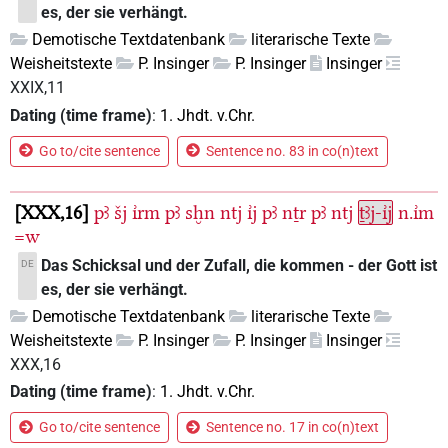
es, der sie verhängt.
Demotische Textdatenbank
literarische Texte
Weisheitstexte
P. Insinger
P. Insinger
Insinger
XXIX,11
Dating (time frame)
:
1. Jhdt. v.Chr.
Go to/cite sentence
Sentence no. 83 in co(n)text
XXX,16
pꜣ
šj
ı͗rm
pꜣ
sḫn
ntj
ı͗j
pꜣ
nṯr
pꜣ
ntj
ṯꜣj-ı͗j
n.ı͗m
=w
Das Schicksal und der Zufall, die kommen - der Gott ist
DE
es, der sie verhängt.
Demotische Textdatenbank
literarische Texte
Weisheitstexte
P. Insinger
P. Insinger
Insinger
XXX,16
Dating (time frame)
:
1. Jhdt. v.Chr.
Go to/cite sentence
Sentence no. 17 in co(n)text