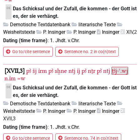
Das Schicksal und der Zufall, die kommen - der Gott ist
DE
es, der sie verhängt.
Demotische Textdatenbank
literarische Texte
Weisheitstexte
P. Insinger
P. Insinger
Insinger
XIV,2
Dating (time frame)
:
1. Jhdt. v.Chr.
Go to/cite sentence
Sentence no. 2 in co(n)text
XVII,3
pꜣ
šj
ı͗rm
pꜣ
sḫne
ntj
ı͗j
pꜣ
nṯr
pꜣ
ntj
ṯꜣj-ꜥ.wj
n.ı͗m
=w
Das Schicksal und der Zufall, die kommen - der Gott ist
DE
es, der sie verhängt.
Demotische Textdatenbank
literarische Texte
Weisheitstexte
P. Insinger
P. Insinger
Insinger
XVII,3
Dating (time frame)
:
1. Jhdt. v.Chr.
Go to/cite sentence
Sentence no. 74 in co(n)text