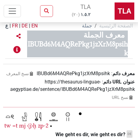
TLA
TLA
)
٢٠
(
۱.٥.٢
الصفحة الرئيسية
جملة
EN
|
DE
|
FR
|
ع
معرف الجملة
IBUBd6M4AQRePkg1jzXrM8psih
k
معرف دائم
:
IBUBd6M4AQRePkg1jzXrM8psihk
نسخ المعرف
عنوان‏ ‏URL‏ دائم
:
https://thesaurus-linguae-
aegyptiae.de/sentence/IBUBd6M4AQRePkg1jzXrM8psihk
نسخ‏ ‏URL
tw
=t
mj
〈j〉ḫ
zp-2
•
Wie geht es dir, wie geht es dir?
DE