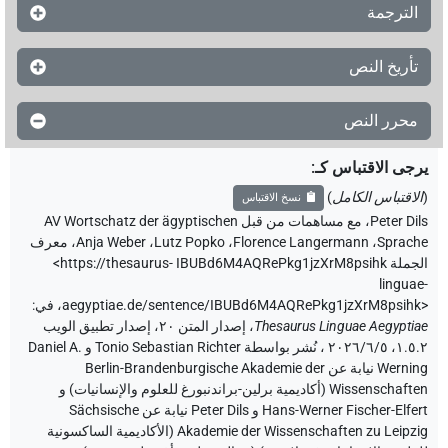
الترجمة
تأريخ النص
محرر النص
يرجى الاقتباس كـ
:
(
الاقتباس الكامل
)
نسخ الاقتباس
Peter Dils
،
مع مساهمات من قبل
AV Wortschatz der ägyptischen
Sprache
،
Florence Langermann
،
Lutz Popko
،
Anja Weber
،
معرف
الجملة IBUBd6M4AQRePkg1jzXrM8psihk
<https://thesaurus-
linguae-
aegyptiae.de/sentence/IBUBd6M4AQRePkg1jzXrM8psihk>
،
في
:
Thesaurus Linguae Aegyptiae
،
إصدار المتن ٢٠، إصدار تطبيق الويب
۱.٥.٢، ٢٠٢٦/٦/٥ ، نُشر بواسطة Tonio Sebastian Richter و Daniel A.
Werning نيابة عن Berlin-Brandenburgische Akademie der
Wissenschaften (أكاديمية برلين-براندنبورغ للعلوم والإنسانيات) و
Hans-Werner Fischer-Elfert و Peter Dils نيابة عن Sächsische
Akademie der Wissenschaften zu Leipzig (الأكاديمية الساكسونية