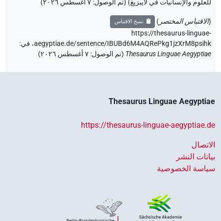
للعلوم والإنسانيات في لايبزيغ) (تم الوصول:
٧ أغسطس ٢٠٢٦
)
(
الاقتباس المختصر
)
نسخ الاقتباس
https://thesaurus-linguae-
aegyptiae.de/sentence/IBUBd6M4AQRePkg1jzXrM8psihk،
في
:
Thesaurus Linguae Aegyptiae
(
تم الوصول
:
٧ أغسطس ٢٠٢٦
)
Thesaurus Linguae Aegyptiae
https://thesaurus-linguae-aegyptiae.de
الاتصال
بيانات النشر
سياسة الخصوصية