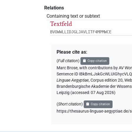
Relations
Containing text or subtext
Textfeld
BVOWWLLIDJGLJAVLITF4MPMWCE
Please cite as
:
(
Full citation
)
Copy citation
Marc Brose
,
with contributions by
AV Wor
Sentence ID IBkBmLJskGcWLUIGhycV
Linguae Aegyptiae
,
Corpus edition 20, Web 
Brandenburgische Akademie der Wissensch
Leipzig (accessed:
07 Aug 2026
)
(
Short citation
)
Copy citation
https://thesaurus-linguae-aegyptiae