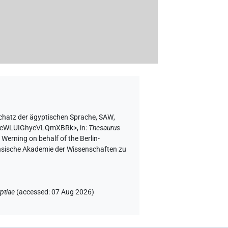
chatz der ägyptischen Sprache, SAW
,
JskGcWLUIGhycVLQmXBRk>
,
in
:
Thesaurus
 Werning on behalf of the Berlin-
chsische Akademie der Wissenschaften zu
ptiae
(
accessed
:
07 Aug 2026
)