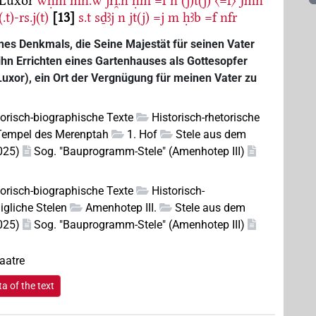
 Luxor
wḥm
mn.w
jri̯.n
ḥm
=f
n
(j)t(j)
〈=f〉
Jmn
(.t)-rs.j(t)
13
s.t
sḏꜣj
n
jt(j)
=j
m
ḥꜣb
=f
nfr
nes Denkmals, die Seine Majestät für seinen Vater
ihn Errichten eines Gartenhauses als Gottesopfer
xor), ein Ort der Vergnügung für meinen Vater zu
torisch-biographische Texte
Historisch-rhetorische
Tempel des Merenptah
1. Hof
Stele aus dem
025)
Sog. "Bauprogramm-Stele" (Amenhotep III)
torisch-biographische Texte
Historisch-
igliche Stelen
Amenhotep III.
Stele aus dem
025)
Sog. "Bauprogramm-Stele" (Amenhotep III)
aatre
a of the text