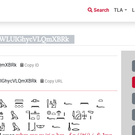
Search
TLA
L
kGcWLUIGhycVLQmXBRk
QmXBRk
Copy ID
LUIGhycVLQmXBRk
Copy URL