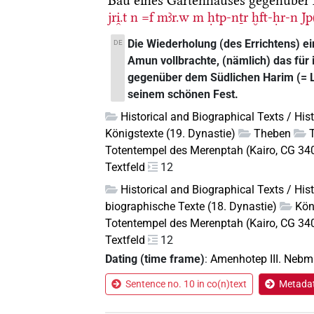
Bau eines Gartenhauses gegenüber
jri̯.t
n
=f
mꜣr.w
m
ḥtp-nṯr
ḫft-ḥr-n
Jp
Die Wiederholung (des Errichtens) ei
DE
Amun vollbrachte, (nämlich) das für 
gegenüber dem Südlichen Harim (= Lu
seinem schönen Fest.
Historical and Biographical Texts / His
Königstexte (19. Dynastie)
Theben
Totentempel des Merenptah (Kairo, CG 34
Textfeld
12
Historical and Biographical Texts / His
biographische Texte (18. Dynastie)
Kön
Totentempel des Merenptah (Kairo, CG 34
Textfeld
12
Dating (time frame)
:
Amenhotep III. Nebm
Sentence no. 10 in co(n)text
Metadat