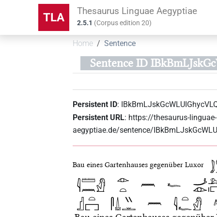
Thesaurus Linguae Aegyptiae
TLA
2.5.1
(
Corpus edition
20
)
Home
Sentence
Sentence ID IBkBmLJs
Persistent ID
:
IBkBmLJskGcWLUIGhycVL
Persistent URL
:
https://thesaurus-linguae-
aegyptiae.de/sentence/IBkBmLJskGcW
Bau eines Gartenhauses gegenüber Luxor