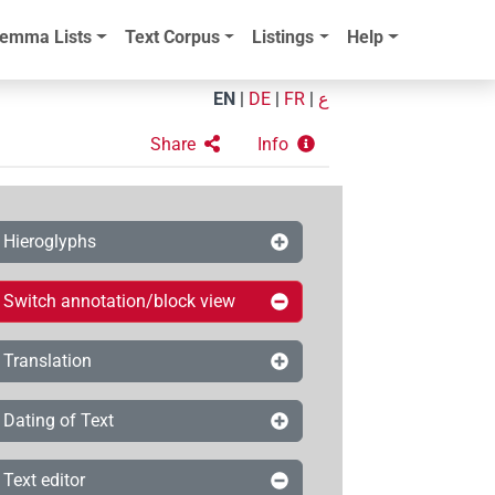
emma Lists
Text Corpus
Listings
Help
EN
|
DE
|
FR
|
ع
Share
Info
Hieroglyphs
Switch annotation/block view
Translation
Dating of Text
Text editor