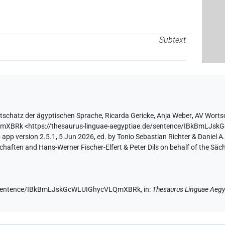
Subtext
tschatz der ägyptischen Sprache
,
Ricarda Gericke
,
Anja Weber
,
AV Worts
LQmXBRk
<https://thesaurus-linguae-aegyptiae.de/sentence/IBkBmL
app version 2.5.1, 5 Jun 2026, ed. by Tonio Sebastian Richter & Daniel A.
aften and Hans-Werner Fischer-Elfert & Peter Dils on behalf of the Sä
.de/sentence/IBkBmLJskGcWLUIGhycVLQmXBRk,
in
:
Thesaurus Linguae Aegy