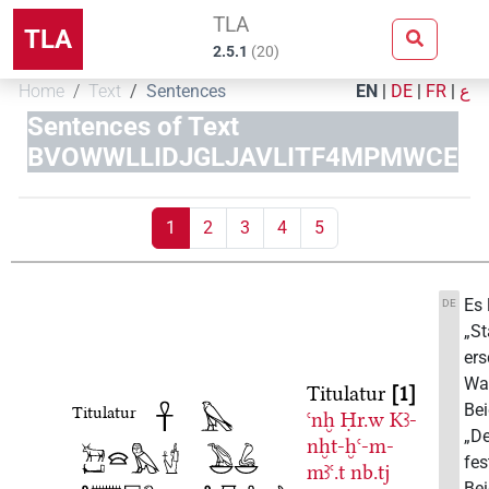
TLA
TLA
2.5.1
(
20
)
Home
Text
Sentences
EN
|
DE
|
FR
|
ع
Sentences of Text
BVOWWLLIDJGLJAVLITF4MPMWCE
1
2
3
4
5
Es 
DE
„St
ers
Wah
Titulatur
1
Bei
Titulatur
ꜥnḫ
Ḥr.w
Kꜣ-
„De
nḫt-ḫꜥ-m-
fes
mꜣꜥ.t
nb.tj
Bei