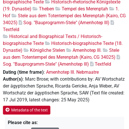
biographische Texte
Historisch-rhetorische Königstexte
(19. Dynastie)
Theben
Tempel des Merenptah
1.
Hof
Stele aus dem Totentempel des Merenptah (Kairo, CG
34025)
Sog. "Bauprogramm-Stele" (Amenhotep III)
Textfeld
Historical and Biographical Texts / Historisch-
biographische Texte
Historisch-biographische Texte (18.
Dynastie)
Königliche Stelen
Amenhotep III.
Stele
aus dem Totentempel des Merenptah (Kairo, CG 34025)
Sog. "Bauprogramm-Stele" (Amenhotep III)
Textfeld
Dating (time frame)
:
Amenhotep III. Nebmaatre
Author(s)
:
Marc Brose
;
with contributions by
:
AV Wortschatz
der ägyptischen Sprache
,
Ricarda Gericke
,
Anja Weber
,
AV
Wortschatz der ägyptischen Sprache, SAW
(
Text file created
:
17 Jul 2019
,
latest changes
:
25 May 2025
)
Metadata of the text
Please cite as
: