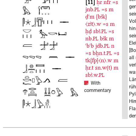
11
ḥr
nfr
=s
gem
jnb.
=s
m
PL
sei
ḏꜥm
{bꜣk}
Vo
〈zꜣt〉.w
=s
m
hi
ḥḏ
sbꜣ.
=s
PL
se
nb.
bꜣk
m
PL
Ele
ꜥbꜥb
jdb.
n
PL
[Bo
=s
bḫn.t.
=s
PL
all
tk{fp}〈n〉.w
m
ver
ḥr.t
sn.w(t)
m
was
sbꜣ.w.
PL
Lä
With
rüh
commentary
Pyl
Him
Fl
den