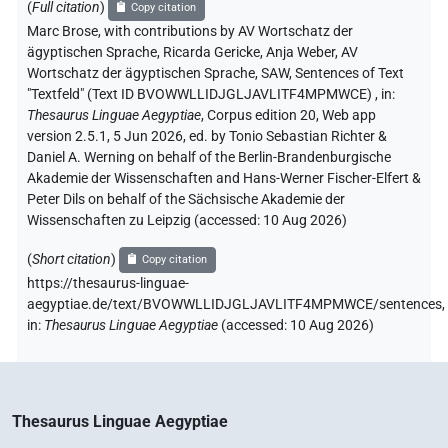
(
Full citation
)
Copy citation
Marc Brose
,
with contributions by
AV Wortschatz der
ägyptischen Sprache
, Ricarda Gericke
, Anja Weber
, AV
Wortschatz der ägyptischen Sprache, SAW
,
Sentences of Text
"Textfeld" (Text ID BVOWWLLIDJGLJAVLITF4MPMWCE)
,
in
:
Thesaurus Linguae Aegyptiae
,
Corpus edition 20, Web app
version 2.5.1, 5 Jun 2026, ed. by Tonio Sebastian Richter &
Daniel A. Werning on behalf of the Berlin-Brandenburgische
Akademie der Wissenschaften and Hans-Werner Fischer-Elfert &
Peter Dils on behalf of the Sächsische Akademie der
Wissenschaften zu Leipzig (accessed:
10 Aug 2026
)
(
Short citation
)
Copy citation
https://thesaurus-linguae-
aegyptiae.de/text/BVOWWLLIDJGLJAVLITF4MPMWCE/sentences,
in
:
Thesaurus Linguae Aegyptiae
(
accessed
:
10 Aug 2026
)
Thesaurus Linguae Aegyptiae