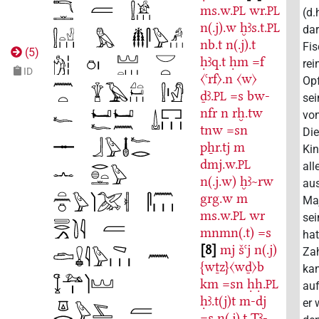
ms.w.
wr.
PL
PL
(d
n(.j).w
ḫꜣs.t.
PL
dar
nb.t
n(.j).t
Fis
(
5
)
ḥꜣq.t
ḥm
=f
rei
ID
〈ꜥrf〉.n
〈w〉
Opf
ḏꜣ.
=s
bw-
PL
sei
nfr
n
rḫ.tw
vo
tnw
=sn
Die
pẖr.tj
m
Kin
dmj.w.
PL
all
n(.j.w)
ḫꜣ~rw
aus
grg.w
m
Maj
ms.w.
wr
PL
sei
mnmn(.t)
=s
hat
8
mj
šꜥj
n(.j)
Za
{wṯz}〈wḏ〉b
kan
km
=sn
ḥḥ.
PL
au
ḥꜣ.t(j)t
m-dj
er
=s
n(.j).t
Tꜣ-