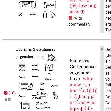
anb
(j)ꜣḫ
hrw
n(.j)
ber
msw.〈t〉
de
heq
With
erg
commentary
Tag
Di
Bau eines Gartenhauses
DE
(de
gegenüber Luxor
Bau eines
ein
Gartenhauses
Sei
gegenüber
se
Luxor
wḥm
vol
mn.w
jri̯.n
(nä
ḥm
=f
n
(j)t(j)
ihn
(
10
)
〈=f〉
Jmn
jri̯.t
Ga
ID
n
=f
mꜣr.w
m
Got
ḥtp-nṯr
ḫft-
ge