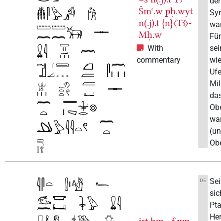
den
Šmꜥ.w
pḥ.wyt
Syr
n(.j).t
{n}〈Tꜣ〉-
wa
Mḥ.w
Für
se
With
wie
commentary
Ufe
Mil
da
Ob
war
(un
Ob
Sei
DE
sic
Pta
Her