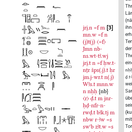
Thr
Län
(nä
jri̯.n
=f
m
3
ihn
mn.w
=f
n
er
(j)t(j)
〈=f〉
Te
Jmn
nb-
der
ns.wt-tꜣ.wj
Th
jri̯.t
n
=f
ḥw.t-
ein
nṯr
šps(.j).t
ḥr
nḥ
jm.j-wr.t
n(.j)
ḏ.t
Wꜣs.t
mnn.w
we
n
nḥḥ
{nb}
San
〈r〉
ḏ.t
m
jnr-
übe
ḥḏ-nfr-n-
se
rwḏ.t
bꜣk.tj
m
(ku
nbw
r-ꜣw
=s
mit
swꜥb
zꜣt.w
=s
Tor