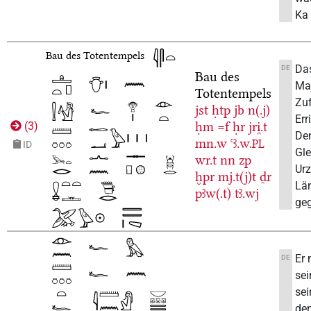
Ka 
Bau des Totentempels
Das
DE
Bau des
Ma
Totentempels
Zuf
jst
ḥtp
jb
n(.j)
Err
ḥm
=f
ḥr
jri̯.t
(
3
)
Den
mn.w
ꜥꜣ.w.
PL
ID
Gle
wr.t
nn
zp
Urz
ḫpr
mj.t(j)t
ḏr
Län
pꜣw(.t)
tꜣ.wj
geg
Er 
DE
sei
sei
den