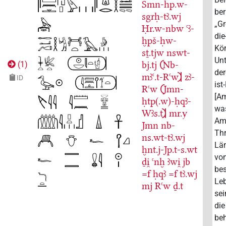
Smn-hp.w-
ber
sgrḥ-tꜣ.wj
„Gr
Ḥr.w-nbw
ꜥꜣ-
die
ḫpš-ḥw-
Kön
sṯ.tjw
nswt-
Unt
bj.tj
𓍹Nb-
(
1
)
der
mꜣꜥ.t-Rꜥw𓍺
zꜣ-
ID
ist
Rꜥw
𓍹Jmn-
[Am
ḥtp(.w)-ḥqꜣ-
was
Wꜣs.t𓍺
mr.y
Amu
Jmn
nb-
Thr
ns.wt-tꜣ.wj
Län
ḫnt.j-Jp.t-s.wt
von
ḏi̯
ꜥnḫ
ꜣwi̯
jb
be
=f
ḥqꜣ
=f
tꜣ.wj
Leb
mj
Rꜥw
ḏ.t
sei
die
be