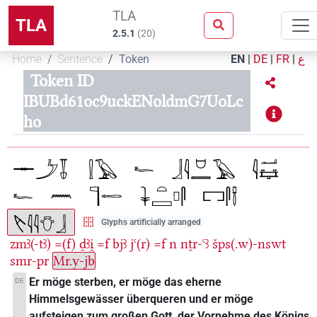
TLA
TLA
2.5.1
(
20
)
Home
Sentence
Token
EN
|
DE
|
FR
|
ع
Token ID
IBUBd61oc9uckENoldmG7UoLc
ho
Glyphs artificially arranged
zmꜣ(-tꜣ)
=(f)
ḏꜣi̯
=f
bjꜣ
jꜥ(r)
=f
n
nṯr-ꜥꜣ
šps(.w)-nswt
smr-pr
Mr.y-jb
Er möge sterben, er möge das eherne
DE
Himmelsgewässer überqueren und er möge
aufsteigen zum großen Gott, der Vornehme des Königs