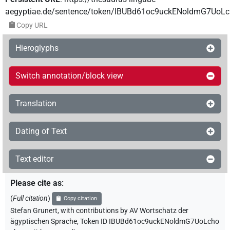
aegyptiae.de/sentence/token/IBUBd61oc9uckENoldmG7UoL
Copy URL
Hieroglyphs
Switch annotation/block view
Translation
Dating of Text
Text editor
Please cite as
:
(
Full citation
)
Copy citation
Stefan Grunert
,
with contributions by
AV Wortschatz der
ägyptischen Sprache
,
Token ID IBUBd61oc9uckENoldmG7UoLcho