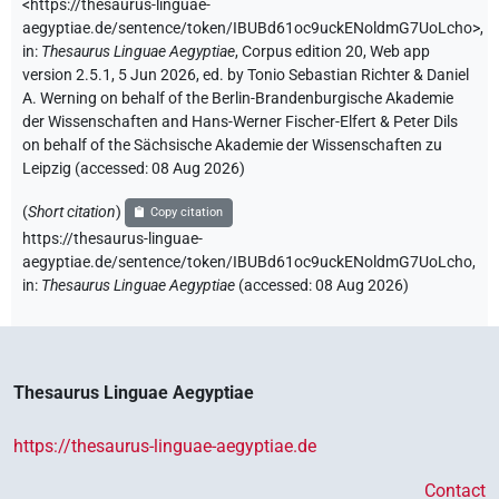
<https://thesaurus-linguae-
aegyptiae.de/sentence/token/IBUBd61oc9uckENoldmG7UoLcho>
,
in
:
Thesaurus Linguae Aegyptiae
,
Corpus edition 20, Web app
version 2.5.1, 5 Jun 2026, ed. by Tonio Sebastian Richter & Daniel
A. Werning on behalf of the Berlin-Brandenburgische Akademie
der Wissenschaften and Hans-Werner Fischer-Elfert & Peter Dils
on behalf of the Sächsische Akademie der Wissenschaften zu
Leipzig (accessed:
08 Aug 2026
)
(
Short citation
)
Copy citation
https://thesaurus-linguae-
aegyptiae.de/sentence/token/IBUBd61oc9uckENoldmG7UoLcho,
in
:
Thesaurus Linguae Aegyptiae
(
accessed
:
08 Aug 2026
)
Thesaurus Linguae Aegyptiae
https://thesaurus-linguae-aegyptiae.de
Contact