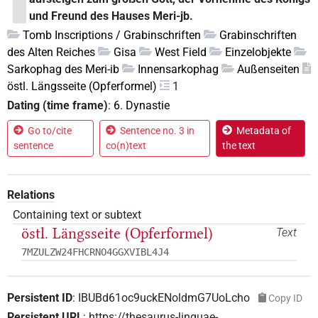
und Freund des Hauses Meri-jb.
Tomb Inscriptions / Grabinschriften
Grabinschriften
des Alten Reiches
Gisa
West Field
Einzelobjekte
Sarkophag des Meri-ib
Innensarkophag
Außenseiten
östl. Längsseite (Opferformel)
1
Dating (time frame)
:
6. Dynastie
Go to/cite
Sentence no. 3 in
Metadata of
sentence
co(n)text
the text
Relations
Containing text or subtext
östl. Längsseite (Opferformel)
Text
7MZULZW24FHCRNO4GGXVIBL4J4
Persistent ID
:
IBUBd61oc9uckENoldmG7UoLcho
Copy ID
Persistent URL
:
https://thesaurus-linguae-