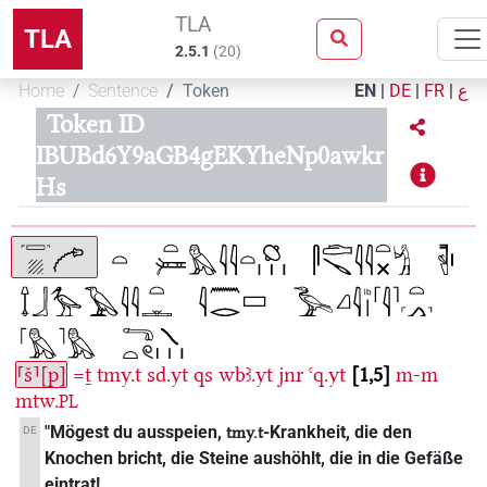
TLA
TLA
2.5.1
(
20
)
Home
Sentence
Token
EN
|
DE
|
FR
|
ع
Token ID
IBUBd6Y9aGB4gEKYheNp0awkr
Hs
⸢š⸣[p]
=ṯ
tmy.t
sd.yt
qs
wbꜣ.yt
jnr
ꜥq.yt
1,5
m-m
mtw.
PL
"Mögest du ausspeien,
-Krankheit, die den
DE
tmy.t
Knochen bricht, die Steine aushöhlt, die in die Gefäße
eintrat!