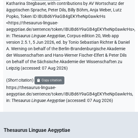
Katharina Stegbauer
,
with contributions by
AV Wortschatz der
ägyptischen Sprache
,
Peter Dils
,
Billy Böhm
,
Anja Weber
,
Lutz
Popko
,
Token ID IBUBd6Y9aGB4gEKYheNp0awkrHs
<https://thesaurus-linguae-
aegyptiae.de/sentence/token/IBUBd6Y9aGB4gEKYheNp0awkrHs>
,
in
:
Thesaurus Linguae Aegyptiae
,
Corpus edition 20, Web app
version 2.5.1, 5 Jun 2026, ed. by Tonio Sebastian Richter & Daniel
A. Werning on behalf of the Berlin-Brandenburgische Akademie
der Wissenschaften and Hans-Werner Fischer-Elfert & Peter Dils
on behalf of the Sächsische Akademie der Wissenschaften zu
Leipzig (accessed:
07 Aug 2026
)
(
Short citation
)
Copy citation
https://thesaurus-linguae-
aegyptiae.de/sentence/token/IBUBd6Y9aGB4gEKYheNp0awkrHs,
in
:
Thesaurus Linguae Aegyptiae
(
accessed
:
07 Aug 2026
)
Thesaurus Linguae Aegyptiae