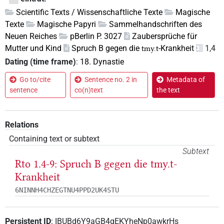
Scientific Texts / Wissenschaftliche Texte
Magische
Texte
Magische Papyri
Sammelhandschriften des
Neuen Reiches
pBerlin P. 3027
Zaubersprüche für
Mutter und Kind
Spruch B gegen die
-Krankheit
1,4
tmy.t
Dating (time frame)
:
18. Dynastie
Go to/cite
Sentence no. 2 in
Metadata of
sentence
co(n)text
the text
Relations
Containing text or subtext
Subtext
Rto 1.4-9: Spruch B gegen die
tmy.t
-
Krankheit
6NINNH4CHZEGTNU4PPD2UK4STU
Persistent ID
:
IBUBd6Y9aGB4gEKYheNp0awkrHs