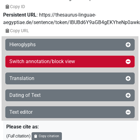
Copy ID
Persistent URL
:
https://thesaurus-linguae-
aegyptiae.de/sentence/token/IBUBd6Y9aGB4gEKYheNp0awk
Copy URL
Hieroglyphs
Switch annotation/block view
Translation
Dating of Text
Text editor
Please cite as
:
(
Full citation
)
Copy citation