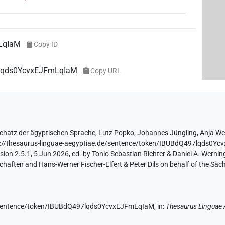
LqIaM
Copy ID
7lqds0YcvxEJFmLqIaM
Copy URL
chatz der ägyptischen Sprache
,
Lutz Popko
,
Johannes Jüngling
,
Anja We
s://thesaurus-linguae-aegyptiae.de/sentence/token/IBUBdQ497lqds0Y
ion 2.5.1, 5 Jun 2026, ed. by Tonio Sebastian Richter & Daniel A. Werning
aften and Hans-Werner Fischer-Elfert & Peter Dils on behalf of the Sä
de/sentence/token/IBUBdQ497lqds0YcvxEJFmLqIaM,
in
:
Thesaurus Linguae 