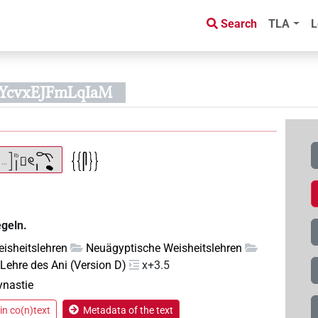
Search
TLA
L
0YcvxEJFmLqIaM
egeln.
isheitslehren
Neuägyptische Weisheitslehren
 Lehre des Ani (Version D)
x+3.5
ynastie
in co(n)text
Metadata of the text