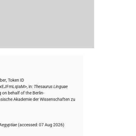
ber
,
Token ID
cvxEJFmLqIaM>
,
in
:
Thesaurus Linguae
 on behalf of the Berlin-
chsische Akademie der Wissenschaften zu
Aegyptiae
(
accessed
:
07 Aug 2026
)