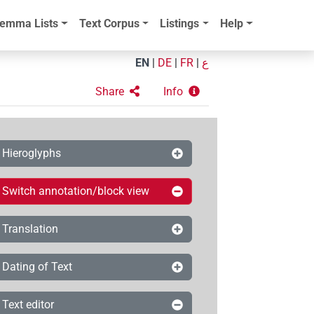
emma Lists
Text Corpus
Listings
Help
EN
|
DE
|
FR
|
ع
Share
Info
Hieroglyphs
Switch annotation/block view
Translation
Dating of Text
Text editor