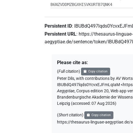
B6NZVDDMZBGXHISVKURTB7QNK4
Persistent ID
:
IBUBdQ497lqds0YcvxEJFm
Persistent URL
:
https://thesaurus-linguae-
aegyptiae.de/sentence/token/IBUBdQ49
Please cite as
:
(
Full citation
)
Copy citation
Peter Dils
,
with contributions by
AV Worts
IBUBdQ497lqds0YcvxEJFmLqIaM
<http
Aegyptiae
,
Corpus edition 20, Web app vers
Brandenburgische Akademie der Wissensch
Leipzig (accessed:
07 Aug 2026
)
(
Short citation
)
Copy citation
https://thesaurus-linguae-aegyptiae.