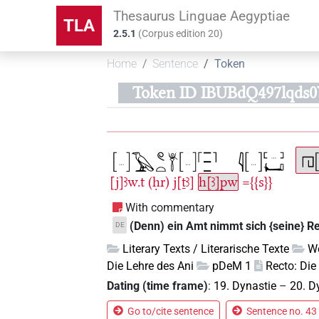
Thesaurus Linguae Aegyptiae
TLA
2.5.1
(
Corpus edition
20
)
Home
Sentence
Token
Token ID IBUBdQ497lqds
[j]ꜣw.t
(ḥr)
j[ṯꜣ]
h[ꜣ]pw
={{s}}
With commentary
(Denn) ein Amt nimmt sich {seine} R
DE
Literary Texts / Literarische Texte
We
Die Lehre des Ani
pDeM 1
Recto: Die
Dating (time frame)
:
19. Dynastie
–
20. D
Go to/cite sentence
Sentence no. 43 