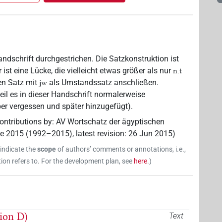
andschrift durchgestrichen. Die Satzkonstruktion ist
ist eine Lücke, die vielleicht etwas größer als nur
n.t
en Satz mit
als Umstandssatz anschließen.
jw
weil es in dieser Handschrift normalerweise
iber vergessen und später hinzugefügt).
ontributions by
:
AV Wortschatz der ägyptischen
ne 2015 (1992–2015)
,
latest revision
:
26 Jun 2015
)
 indicate the
scope
of authors’ comments or annotations, i.e.,
on refers to. For the development plan, see
here
.
)
sion D)
Text