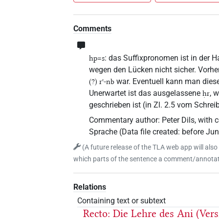
Comments
: das Suffixpronomen ist in der H
hp=s
wegen den Lücken nicht sicher. Vorher 
war. Eventuell kann man dies
(?) rꜥ-nb
Unerwartet ist das ausgelassene
, 
ḥr
geschrieben ist (in Zl. 2.5 vom Schre
Commentary author
:
Peter Dils
,
with c
Sprache
(
Data file created
:
before Ju
(
A future release of the TLA web app will also
which parts of the sentence a comment/annotati
Relations
Containing text or subtext
Recto: Die Lehre des Ani (Ver