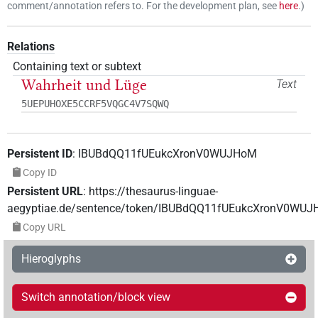
comment/annotation refers to. For the development plan, see
here
.
)
Relations
Containing text or subtext
Wahrheit und Lüge
Text
5UEPUHOXE5CCRF5VQGC4V7SQWQ
Persistent ID
:
IBUBdQQ11fUEukcXronV0WUJHoM
Copy ID
Persistent URL
:
https://thesaurus-linguae-
aegyptiae.de/sentence/token/IBUBdQQ11fUEukcXronV0WU
Copy URL
Hieroglyphs
Switch annotation/block view