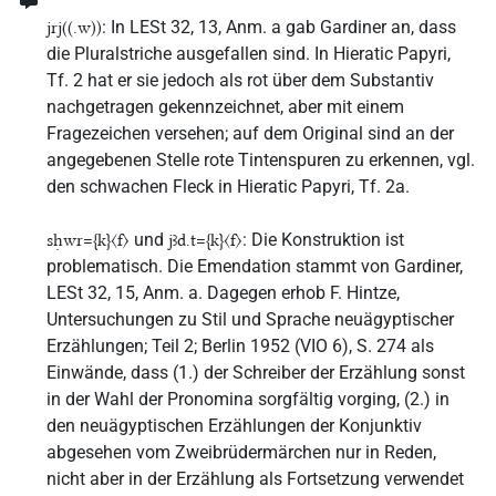
: In LESt 32, 13, Anm. a gab Gardiner an, dass
jrj((.w))
die Pluralstriche ausgefallen sind. In Hieratic Papyri,
Tf. 2 hat er sie jedoch als rot über dem Substantiv
nachgetragen gekennzeichnet, aber mit einem
Fragezeichen versehen; auf dem Original sind an der
angegebenen Stelle rote Tintenspuren zu erkennen, vgl.
den schwachen Fleck in Hieratic Papyri, Tf. 2a.
und
: Die Konstruktion ist
sḥwr={k}〈f〉
jꜣd.t={k}〈f〉
problematisch. Die Emendation stammt von Gardiner,
LESt 32, 15, Anm. a. Dagegen erhob F. Hintze,
Untersuchungen zu Stil und Sprache neuägyptischer
Erzählungen; Teil 2; Berlin 1952 (VIO 6), S. 274 als
Einwände, dass (1.) der Schreiber der Erzählung sonst
in der Wahl der Pronomina sorgfältig vorging, (2.) in
den neuägyptischen Erzählungen der Konjunktiv
abgesehen vom Zweibrüdermärchen nur in Reden,
nicht aber in der Erzählung als Fortsetzung verwendet