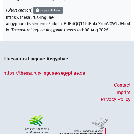
(
Short citation
)
Copy citation
https://thesaurus-linguae-
aegyptiae.de/sentence/token/IBUBdQQ11fUEukcXronV0WUJHoM,
in
:
Thesaurus Linguae Aegyptiae
(
accessed
:
08 Aug 2026
)
Thesaurus Linguae Aegyptiae
https://thesaurus-linguae-aegyptiae.de
Contact
Imprint
Privacy Policy