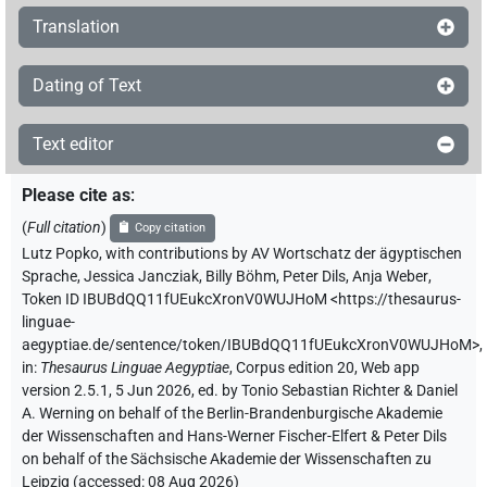
Translation
Dating of Text
Text editor
Please cite as
:
(
Full citation
)
Copy citation
Lutz Popko
,
with contributions by
AV Wortschatz der ägyptischen
Sprache
,
Jessica Jancziak
,
Billy Böhm
,
Peter Dils
,
Anja Weber
,
Token ID IBUBdQQ11fUEukcXronV0WUJHoM
<https://thesaurus-
linguae-
aegyptiae.de/sentence/token/IBUBdQQ11fUEukcXronV0WUJHoM>
,
in
:
Thesaurus Linguae Aegyptiae
,
Corpus edition 20, Web app
version 2.5.1, 5 Jun 2026, ed. by Tonio Sebastian Richter & Daniel
A. Werning on behalf of the Berlin-Brandenburgische Akademie
der Wissenschaften and Hans-Werner Fischer-Elfert & Peter Dils
on behalf of the Sächsische Akademie der Wissenschaften zu
Leipzig (accessed:
08 Aug 2026
)