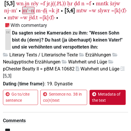
5,3
wn.jn
nꜣy
=f
jr.j((.
))
ḥr
ḏd
n
=f
•
mntk
šrjw
PL
nj~mꜥ
•
mꜥ~n
m-ḏi̯
=k
jt
•
5,4
mtw
=w
sḥwr
={k}〈f〉
•
mtw
=w
jꜣd.t
={k}〈f〉
•
With commentary
Da sagten seine Kameraden zu ihm: "Wessen Sohn
DE
bist du (denn)? Du hast (ja überhaupt) keinen Vater!"
und sie verhöhnten und verspotteten ihn:
Literary Texts / Literarische Texte
Erzählungen
Neuägyptische Erzählungen
Wahrheit und Lüge
pChester Beatty II = pBM EA 10682
Wahrheit und Lüge
[5,3]
Dating (time frame)
:
19. Dynastie
Go to/cite
Sentence no. 38 in
Metadata of
sentence
co(n)text
the text
Comments