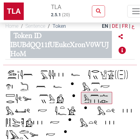
TLA
TLA
2.5.1
(
20
)
Home
Sentence
Token
EN
|
DE
|
FR
|
ع
Token ID
IBUBdQQ11fUEukcXronV0WUJ
HoM