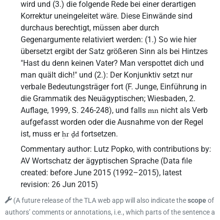
wird und (3.) die folgende Rede bei einer derartigen
Korrektur uneingeleitet wäre. Diese Einwände sind
durchaus berechtigt, müssen aber durch
Gegenargumente relativiert werden: (1.) So wie hier
übersetzt ergibt der Satz größeren Sinn als bei Hintzes
"Hast du denn keinen Vater? Man verspottet dich und
man quält dich!" und (2.): Der Konjunktiv setzt nur
verbale Bedeutungsträger fort (F. Junge, Einführung in
die Grammatik des Neuägyptischen; Wiesbaden, 2.
Auflage, 1999, S. 246-248), und falls
nicht als Verb
mn
aufgefasst worden oder die Ausnahme von der Regel
ist, muss er
fortsetzen.
ḥr ḏd
Commentary author
:
Lutz Popko
,
with contributions by
:
AV Wortschatz der ägyptischen Sprache
(
Data file
created
:
before June 2015 (1992–2015)
,
latest
revision
:
26 Jun 2015
)
(
A future release of the TLA web app will also indicate the
scope
of
authors’ comments or annotations, i.e., which parts of the sentence a