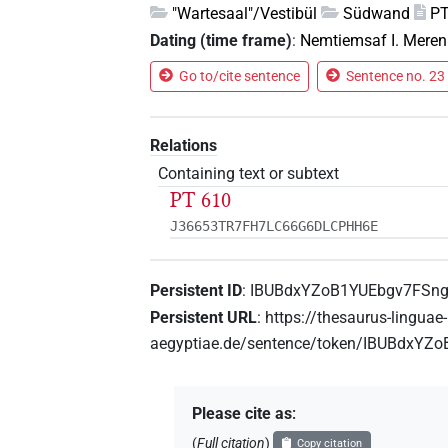
"Wartesaal"/Vestibül
Südwand
PT
Dating (time frame)
:
Nemtiemsaf I. Merenr
Go to/cite sentence
Sentence no. 23 
Relations
Containing text or subtext
PT 610
J36653TR7FH7LC66G6DLCPHH6E
Persistent ID
:
IBUBdxYZoB1YUEbgv7FSn
Persistent URL
:
https://thesaurus-linguae-
aegyptiae.de/sentence/token/IBUBdxY
Please cite as
:
(
Full citation
)
Copy citation