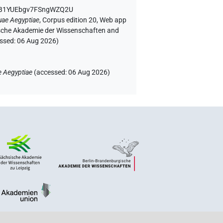
ZoB1YUEbgv7FSngWZQ2U
uae Aegyptiae
,
Corpus edition 20, Web app
rgische Akademie der Wissenschaften and
essed:
06 Aug 2026
)
e Aegyptiae
(
accessed
:
06 Aug 2026
)