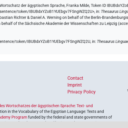
Wortschatz der ägyptischen Sprache
,
Franka Milde
,
Token ID IBUBdxY
.de/sentence/token/IBUBdxYZoB1YUEbgv7FSngWZQ2U>
,
in
:
Thesaurus Ling
Sebastian Richter & Daniel A. Werning on behalf of the Berlin-Brandenbu
on behalf of the Sächsische Akademie der Wissenschaften zu Leipzig (acc
de/sentence/token/IBUBdxYZoB1YUEbgv7FSngWZQ2U,
in
:
Thesaurus Lingua
Contact
Imprint
Privacy Policy
es Wortschatzes der ägyptischen Sprache: Text- und
ion in the Vocabulary of the Egyptian Language: Texts and
ademy Program
funded by the federal and state governments of
etrieve and explore our cultural heritage. The program is