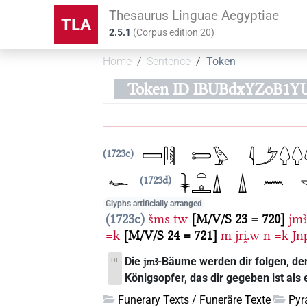
Thesaurus Linguae Aegyptiae
TLA
2.5.1
(
Corpus edition
20
)
Home
Sentence
Token
Token ID IBUBdxYZoB1
1723c
1723d
Glyphs artificially arranged
1723c
šms
ṯw
M/V/S 23 = 720
jmꜣ
=k
M/V/S 24 = 721
m
jri̯.w
n
=k
Jn
Die
-Bäume werden dir folgen, der
DE
jmꜣ
Königsopfer, das dir gegeben ist als 
Funerary Texts / Funeräre Texte
Pyr