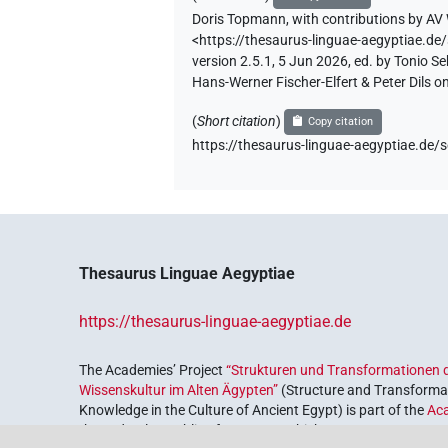
Doris Topmann
,
with contributions by
AV 
<https://thesaurus-linguae-aegyptiae
version 2.5.1, 5 Jun 2026, ed. by Tonio 
Hans-Werner Fischer-Elfert & Peter Dils 
(
Short citation
)
Copy citation
https://thesaurus-linguae-aegyptiae.
Thesaurus Linguae Aegyptiae
https://thesaurus-linguae-aegyptiae.de
The Academies’ Project
“Strukturen und Transformationen d
Wissenskultur im Alten Ägypten”
(Structure and Transformat
Knowledge in the Culture of Ancient Egypt) is part of the
Ac
the Federal Republic of Germany, which serves to preserve, r