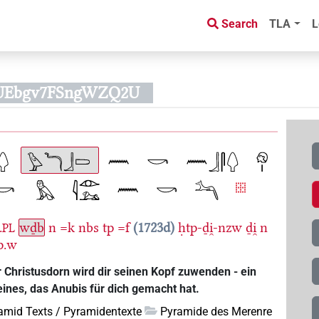
Search
TLA
L
YUEbgv7FSngWZQ2U
.
wḏb
n
=k
nbs
tp
=f
1723d
ḥtp-ḏi̯-nzw
ḏi̯
n
PL
p.w
 Christusdorn wird dir seinen Kopf zuwenden - ein
eines, das Anubis für dich gemacht hat.
amid Texts / Pyramidentexte
Pyramide des Merenre