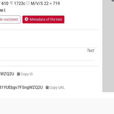
 610
1723c
M/V/S 22 = 719
e I.
in co(n)text
Metadata of the text
Text
gWZQ2U
Copy ID
ZoB1YUEbgv7FSngWZQ2U
Copy URL