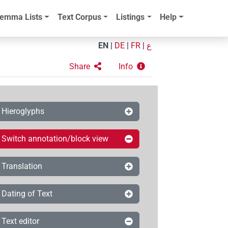
emma Lists
Text Corpus
Listings
Help
EN
|
DE
|
FR
|
ع
Share
Info
Hieroglyphs
Switch annotation/block view
Translation
Dating of Text
Text editor