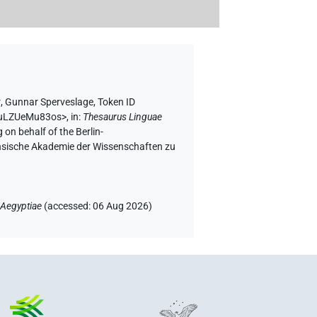
r
,
Gunnar Sperveslage
,
Token ID
tLuLZUeMu83os>
,
in
:
Thesaurus Linguae
 on behalf of the Berlin-
chsische Akademie der Wissenschaften zu
 Aegyptiae
(
accessed
:
06 Aug 2026
)