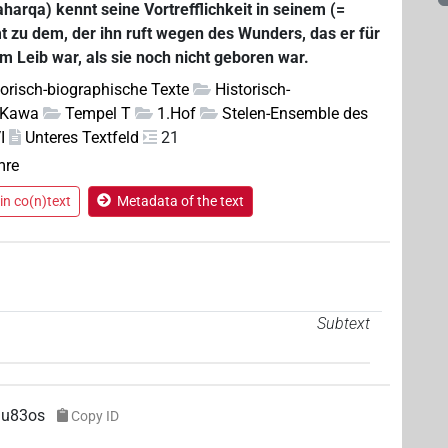
aharqa) kennt seine Vortrefflichkeit in seinem (=
zu dem, der ihn ruft wegen des Wunders, das er für
im Leib war, als sie noch nicht geboren war.
torisch-biographische Texte
Historisch-
Kawa
Tempel T
1.Hof
Stelen-Ensemble des
I
Unteres Textfeld
21
mre
in co(n)text
Metadata of the text
Subtext
Mu83os
Copy ID