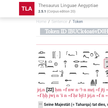
Thesaurus Linguae Aegyptiae
TLA
2.5.1
(
Corpus edition
20
)
Home
Sentence
Token
Token ID IBUCk4oa6vD0
jri̯.n
22
ḥm
=f
nw
n-ꜥꜣ-n
mri̯
=f
jtj
=
=f
ḫḫ
jwi̯
n
ꜥš
n
=f
ḥr
bjꜣ.t
jri̯.n
=f
n
=
Seine Majestät (= Taharqa) tat dies,
DE