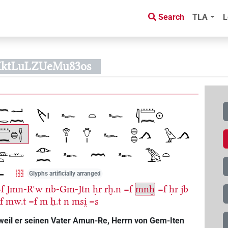
Search
TLA
L
HktLuLZUeMu83os
Glyphs artificially arranged
f
Jmn-Rꜥw
nb-Gm-Jtn
ḥr
rḫ.n
=f
mnḫ
=f
ḥr
jb
f
mw.t
=f
m
ẖ.t
n
msi̯
=s
 weil er seinen Vater Amun-Re, Herrn von Gem-Iten