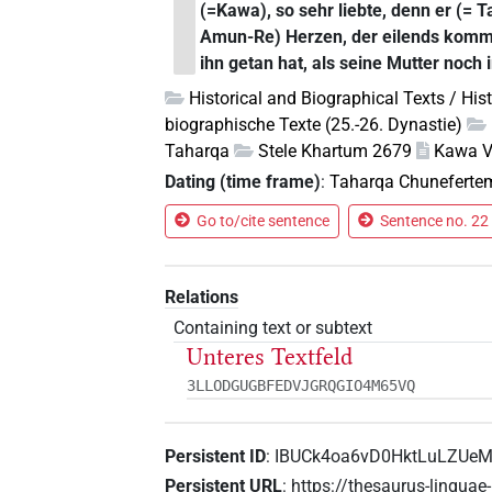
(=Kawa), so sehr liebte, denn er (= T
Amun-Re) Herzen, der eilends kommt 
ihn getan hat, als seine Mutter noch 
Historical and Biographical Texts / His
biographische Texte (25.-26. Dynastie)
Taharqa
Stele Khartum 2679
Kawa V
Dating (time frame)
:
Taharqa Chuneferte
Go to/cite sentence
Sentence no. 22 
Relations
Containing text or subtext
Unteres Textfeld
3LLODGUGBFEDVJGRQGIO4M65VQ
Persistent ID
:
IBUCk4oa6vD0HktLuLZUe
Persistent URL
:
https://thesaurus-linguae-