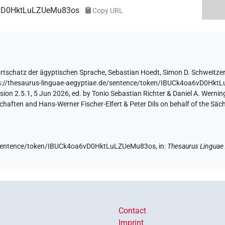
a6vD0HktLuLZUeMu83os
Copy URL
rtschatz der ägyptischen Sprache
,
Sebastian Hoedt
,
Simon D. Schweitze
s://thesaurus-linguae-aegyptiae.de/sentence/token/IBUCk4oa6vD0Hk
ion 2.5.1, 5 Jun 2026, ed. by Tonio Sebastian Richter & Daniel A. Werning
aften and Hans-Werner Fischer-Elfert & Peter Dils on behalf of the Sä
de/sentence/token/IBUCk4oa6vD0HktLuLZUeMu83os,
in
:
Thesaurus Linguae
Contact
Imprint