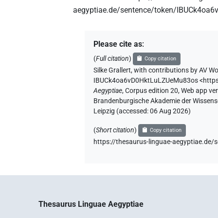
aegyptiae.de/sentence/token/IBUCk4o
Please cite as
:
(
Full citation
)
Copy citation
Silke Grallert
,
with contributions by
AV Wo
IBUCk4oa6vD0HktLuLZUeMu83os
<http
Aegyptiae
,
Corpus edition 20, Web app vers
Brandenburgische Akademie der Wissensch
Leipzig (accessed:
06 Aug 2026
)
(
Short citation
)
Copy citation
https://thesaurus-linguae-aegyptiae.
Thesaurus Linguae Aegyptiae