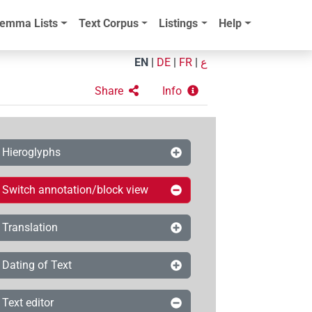
emma Lists
Text Corpus
Listings
Help
EN
|
DE
|
FR
|
ع
Share
Info
Hieroglyphs
Switch annotation/block view
Translation
Dating of Text
Text editor