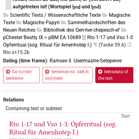
aufgetreten ist! (Wortspiel
und
)
ḫnḏ
ḫnd
Scientific Texts / Wissenschaftliche Texte
Magische
Texte
Magische Papyri
Sammelhandschriften des
Neuen Reiches
Bibliothek des Qen-her-chepesch-ef
pChester Beatty IX = pBM EA 10689
Rto 1-17 und Vso 1-3:
Opferritual (sog. Ritual für Amenhotep I.)
(Tacke 59.6)
Rto x+15.2b
Dating (time frame)
:
Ramses II. Usermaatre-Setepenre
Go to/cite
Sentence no. 448 in
Metadata of
sentence
co(n)text
the text
Relations
Containing text or subtext
Text
Rto 1-17 und Vso 1-3: Opferritual (sog.
Ritual für Amenhotep I.)