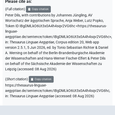
Please cite as
:
(
Full citation
)
Copy citation
Peter Dils
,
with contributions by
Johannes Jüngling
,
AV
Wortschatz der ägyptischen Sprache
,
Anja Weber
,
Lutz Popko
,
Token ID IBgDMLkO6Ut3x0A4h4sqv2VG6hc
<https://thesaurus-
linguae-
aegyptiae.de/sentence/token/IBgDMLkO6Ut3x0A4h4sqv2VG6hc>
,
in
:
Thesaurus Linguae Aegyptiae
,
Corpus edition 20, Web app
version 2.5.1, 5 Jun 2026, ed. by Tonio Sebastian Richter & Daniel
A. Werning on behalf of the Berlin-Brandenburgische Akademie
der Wissenschaften and Hans-Werner Fischer-Elfert & Peter Dils
on behalf of the Sächsische Akademie der Wissenschaften zu
Leipzig (accessed:
08 Aug 2026
)
(
Short citation
)
Copy citation
https://thesaurus-linguae-
aegyptiae.de/sentence/token/IBgDMLkO6Ut3x0A4h4sqv2VG6hc,
in
:
Thesaurus Linguae Aegyptiae
(
accessed
:
08 Aug 2026
)