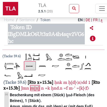
TLA
TLA
2.5.1
(
20
)
Home
Sentence
Token
EN
|
DE
|
FR
|
ع
Token ID
IBgDMLkO6Ut3x0A4h4sqv2VG6
hc
Tacke 59.6
Tacke 59.6
Rto x+15.3a
ḥnk
m
ḫ{d}〈n〉dd
1
Rto
x+15.3b
Jmn
m{n}
n
=k
ḫnd.n
=f
m-ꜥ
={k}〈f〉
Beschenkung mit einem (Stück)
-Fleisch (des
DE
ḫnd
Beines), 1 (Stück).
Amun, nimm dir das, mit 〈dem〉 er (mit dem Fuß)