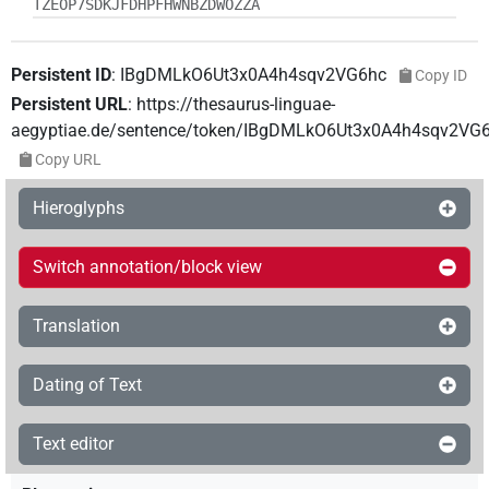
TZEOP7SDKJFDHPFHWNBZDWOZZA
Persistent ID
:
IBgDMLkO6Ut3x0A4h4sqv2VG6hc
Copy ID
Persistent URL
:
https://thesaurus-linguae-
aegyptiae.de/sentence/token/IBgDMLkO6Ut3x0A4h4sqv2VG
Copy URL
Hieroglyphs
Switch annotation/block view
Translation
Dating of Text
Text editor