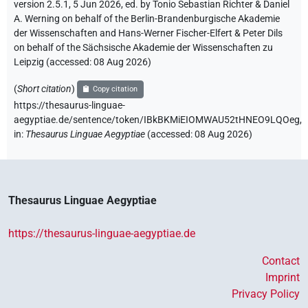
version 2.5.1, 5 Jun 2026, ed. by Tonio Sebastian Richter & Daniel
A. Werning on behalf of the Berlin-Brandenburgische Akademie
der Wissenschaften and Hans-Werner Fischer-Elfert & Peter Dils
on behalf of the Sächsische Akademie der Wissenschaften zu
Leipzig (accessed:
08 Aug 2026
)
(
Short citation
)
Copy citation
https://thesaurus-linguae-
aegyptiae.de/sentence/token/IBkBKMiEIOMWAU52tHNEO9LQOeg,
in
:
Thesaurus Linguae Aegyptiae
(
accessed
:
08 Aug 2026
)
Thesaurus Linguae Aegyptiae
https://thesaurus-linguae-aegyptiae.de
Contact
Imprint
Privacy Policy