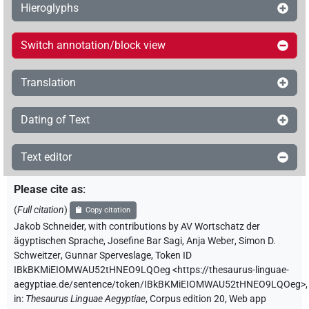
Hieroglyphs
Switch annotation/block view
Translation
Dating of Text
Text editor
Please cite as
:
(
Full citation
)
Copy citation
Jakob Schneider
,
with contributions by
AV Wortschatz der
ägyptischen Sprache
,
Josefine Bar Sagi
,
Anja Weber
,
Simon D.
Schweitzer
,
Gunnar Sperveslage
,
Token ID
IBkBKMiEIOMWAU52tHNEO9LQOeg
<https://thesaurus-linguae-
aegyptiae.de/sentence/token/IBkBKMiEIOMWAU52tHNEO9LQOeg>
,
in
:
Thesaurus Linguae Aegyptiae
,
Corpus edition 20, Web app