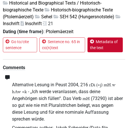
Historical and Biographical Texts / Historisch-
biographische Texte
Historisch-biographische Texte
(Ptolemäerzeit)
Sehel
SEH 542 (Hungersnotstele)
Inschrift
Inschrift
21
Dating (time frame)
:
Ptolemäerzeit
Go to/cite
Sentence no. 65 in
Metadata of
sentence
co(n)text
the text
Comments
Alternative Lesung in Peust 2004, 216
rDi (=j) mH.w
- „Ich werde veranlassen, dass deine
hAw =k
Angehörigen sich füllen“. Das Verb
(73290) ist aber
mH
so gut wie nie mit Pluralstrichen belegt, was gegen
diese Lesung und für eine nominale Auffassung
sprechen würde.
Commentary author
:
Jakob Schneider
(
Data file