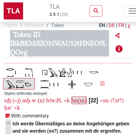
TLA
TLA
2.5.1
(
20
)
Home
Sentence
Token
EN
|
DE
|
FR
|
ع
Token ID
IBkBKMiEIOMWAU52tHNEO9L
QOeg
Glyphs artificially arranged
rḏi̯
(=j)
mḥ.w
(n)
hꜣw.
=k
ꜣm(m)
22
=sn
〈⸮st?〉
PL
ḥnꜥ
=k
With commentary
Ich werde Übermäßiges an deine Angehörigen geben
DE
und sie werden (es?) zusammen mit dir ergreifen.