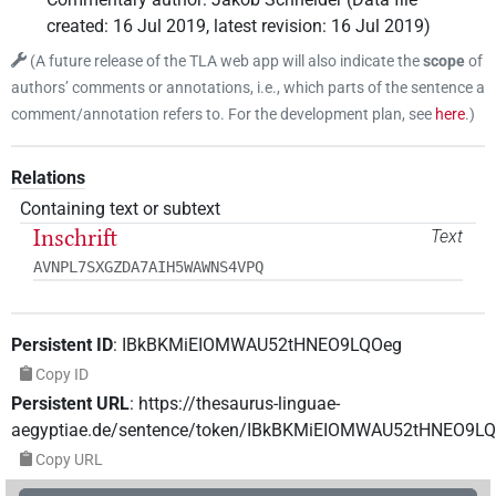
created
:
16 Jul 2019
,
latest revision
:
16 Jul 2019
)
(
A future release of the TLA web app will also indicate the
scope
of
authors’ comments or annotations, i.e., which parts of the sentence a
comment/annotation refers to. For the development plan, see
here
.
)
Relations
Containing text or subtext
Inschrift
Text
AVNPL7SXGZDA7AIH5WAWNS4VPQ
Persistent ID
:
IBkBKMiEIOMWAU52tHNEO9LQOeg
Copy ID
Persistent URL
:
https://thesaurus-linguae-
aegyptiae.de/sentence/token/IBkBKMiEIOMWAU52tHNEO9L
Copy URL