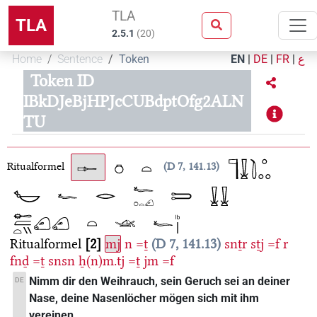
TLA
TLA
2.5.1
(
20
)
Home
Sentence
Token
EN
|
DE
|
FR
|
ع
Token ID
IBkDJeBjHPJcCUBdptOfg2ALN
TU
Ritualformel
D 7, 141.13
Ritualformel
2
mj
n
=ṯ
D 7, 141.13
snṯr
sṯj
=f
r
fnḏ
=ṯ
snsn
ẖ(n)m.tj
=ṯ
jm
=f
Nimm dir den Weihrauch, sein Geruch sei an deiner
DE
Nase, deine Nasenlöcher mögen sich mit ihm
vereinen.