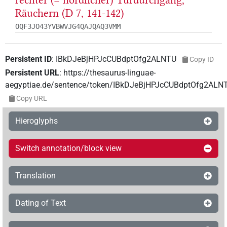
rechter (= nördlicher) Türdurchgang,
Räuchern (D 7, 141-142)
OQF3JO43YVBWVJG4QAJQAQ3VMM
Persistent ID
:
IBkDJeBjHPJcCUBdptOfg2ALNTU
Copy ID
Persistent URL
:
https://thesaurus-linguae-
aegyptiae.de/sentence/token/IBkDJeBjHPJcCUBdptOfg2ALN
Copy URL
Hieroglyphs
Switch annotation/block view
Translation
Dating of Text