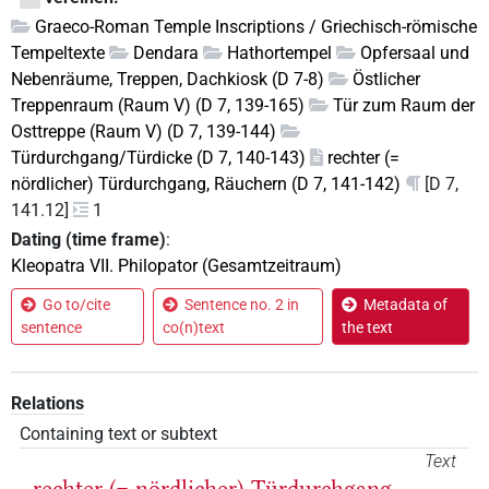
Graeco-Roman Temple Inscriptions / Griechisch-römische
Tempeltexte
Dendara
Hathortempel
Opfersaal und
Nebenräume, Treppen, Dachkiosk (D 7-8)
Östlicher
Treppenraum (Raum V) (D 7, 139-165)
Tür zum Raum der
Osttreppe (Raum V) (D 7, 139-144)
Türdurchgang/Türdicke (D 7, 140-143)
rechter (=
nördlicher) Türdurchgang, Räuchern (D 7, 141-142)
[D 7,
141.12]
1
Dating (time frame)
:
Kleopatra VII. Philopator (Gesamtzeitraum)
Go to/cite
Sentence no. 2 in
Metadata of
sentence
co(n)text
the text
Relations
Containing text or subtext
Text