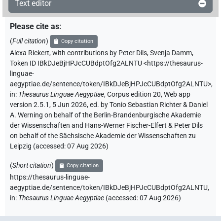
Text editor
Please cite as
:
(
Full citation
)
Copy citation
Alexa Rickert
,
with contributions by
Peter Dils
,
Svenja Damm
,
Token ID IBkDJeBjHPJcCUBdptOfg2ALNTU
<https://thesaurus-
linguae-
aegyptiae.de/sentence/token/IBkDJeBjHPJcCUBdptOfg2ALNTU>
,
in
:
Thesaurus Linguae Aegyptiae
,
Corpus edition 20, Web app
version 2.5.1, 5 Jun 2026, ed. by Tonio Sebastian Richter & Daniel
A. Werning on behalf of the Berlin-Brandenburgische Akademie
der Wissenschaften and Hans-Werner Fischer-Elfert & Peter Dils
on behalf of the Sächsische Akademie der Wissenschaften zu
Leipzig (accessed:
07 Aug 2026
)
(
Short citation
)
Copy citation
https://thesaurus-linguae-
aegyptiae.de/sentence/token/IBkDJeBjHPJcCUBdptOfg2ALNTU,
in
:
Thesaurus Linguae Aegyptiae
(
accessed
:
07 Aug 2026
)