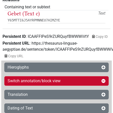
Containing text or subtext
Gebet (Text c)
Text
Y65MTTI6J5AYRPMNNEU7AIMZYE
Persistent ID
:
ICAAFFIPeS9rZURQuyfBWWWiVtY
Copy ID
Persistent URL
:
https://thesaurus-linguae-
aegyptiae.de/sentence/token/ICAAFFIPeS9rZURQuyfBWWWi
Copy URL
Hieroglyphs
Switch annotation/block view
Translation
Dating of Text