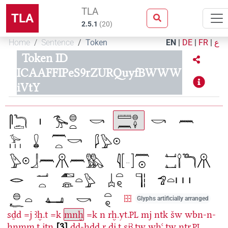
TLA
TLA
2.5.1
(
20
)
Home
Sentence
Token
EN
|
DE
|
FR
|
ع
Token ID
ICAAFFIPeS9rZURQuyfBWWW
iVtY
Glyphs artificially arranged
sḏd
=j
ꜣḫ.t
=k
mnḫ
=k
n
rḫ.yt.
mj
ntk
šw
wbn-n-
PL
ḥnmm.t
jtn
3
ḏḏ-ḥḏḏ
r
ḏi̯.t
sjꜣ.tw
wḥꜥ.tw
nṯr.
PL