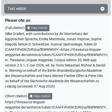
Text editor
Please cite as
:
(
Full citation
)
Copy citation
Silke Grallert
,
with contributions by
AV Wortschatz der
ägyptischen Sprache
,
Emilia Mammola
,
Jonas Treptow
,
Sophie
Diepold
,
Simon D. Schweitzer
,
Gunnar Sperveslage
,
Token ID
ICAAFFIPeS9rZURQuyfBWWWiVtY
<https://thesaurus-linguae-
aegyptiae.de/sentence/token/ICAAFFIPeS9rZURQuyfBWWWiVtY>
,
in
:
Thesaurus Linguae Aegyptiae
,
Corpus edition 20, Web app
version 2.5.1, 5 Jun 2026, ed. by Tonio Sebastian Richter & Daniel
A. Werning on behalf of the Berlin-Brandenburgische Akademie
der Wissenschaften and Hans-Werner Fischer-Elfert & Peter Dils
on behalf of the Sächsische Akademie der Wissenschaften zu
Leipzig (accessed:
07 Aug 2026
)
(
Short citation
)
Copy citation
https://thesaurus-linguae-
aegyptiae.de/sentence/token/ICAAFFIPeS9rZURQuyfBWWWiVtY,