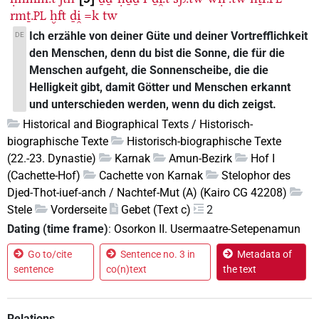
rmṯ.
ḫft
ḏi̯
=k
tw
PL
Ich erzähle von deiner Güte und deiner Vortrefflichkeit
DE
den Menschen, denn du bist die Sonne, die für die
Menschen aufgeht, die Sonnenscheibe, die die
Helligkeit gibt, damit Götter und Menschen erkannt
und unterschieden werden, wenn du dich zeigst.
Historical and Biographical Texts / Historisch-
biographische Texte
Historisch-biographische Texte
(22.-23. Dynastie)
Karnak
Amun-Bezirk
Hof I
(Cachette-Hof)
Cachette von Karnak
Stelophor des
Djed-Thot-iuef-anch / Nachtef-Mut (A) (Kairo CG 42208)
Stele
Vorderseite
Gebet (Text c)
2
Dating (time frame)
:
Osorkon II. Usermaatre-Setepenamun
Go to/cite
Sentence no. 3 in
Metadata of
sentence
co(n)text
the text
Relations