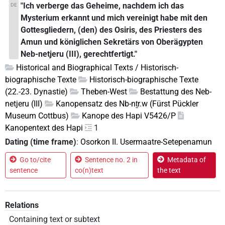
"Ich verberge das Geheime, nachdem ich das
DE
Mysterium erkannt und mich vereinigt habe mit den
Gottesgliedern, (den) des Osiris, des Priesters des
Amun und königlichen Sekretärs von Oberägypten
Neb-netjeru (III), gerechtfertigt."
Historical and Biographical Texts / Historisch-
biographische Texte
Historisch-biographische Texte
(22.-23. Dynastie)
Theben-West
Bestattung des Neb-
netjeru (III)
Kanopensatz des Nb-nṯr.w (Fürst Pückler
Museum Cottbus)
Kanope des Hapi V5426/P
Kanopentext des Hapi
1
Dating (time frame)
:
Osorkon II. Usermaatre-Setepenamun
Go to/cite
Sentence no. 2 in
Metadata of
sentence
co(n)text
the text
Relations
Containing text or subtext