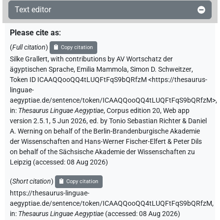
Text editor
Please cite as
:
(
Full citation
)
Copy citation
Silke Grallert
,
with contributions by
AV Wortschatz der
ägyptischen Sprache
,
Emilia Mammola
,
Simon D. Schweitzer
,
Token ID ICAAQQooQQ4tLUQFtFqS9bQRfzM
<https://thesaurus-
linguae-
aegyptiae.de/sentence/token/ICAAQQooQQ4tLUQFtFqS9bQRfzM>
,
in
:
Thesaurus Linguae Aegyptiae
,
Corpus edition 20, Web app
version 2.5.1, 5 Jun 2026, ed. by Tonio Sebastian Richter & Daniel
A. Werning on behalf of the Berlin-Brandenburgische Akademie
der Wissenschaften and Hans-Werner Fischer-Elfert & Peter Dils
on behalf of the Sächsische Akademie der Wissenschaften zu
Leipzig (accessed:
08 Aug 2026
)
(
Short citation
)
Copy citation
https://thesaurus-linguae-
aegyptiae.de/sentence/token/ICAAQQooQQ4tLUQFtFqS9bQRfzM,
in
:
Thesaurus Linguae Aegyptiae
(
accessed
:
08 Aug 2026
)