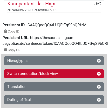
Kanopentext des Hapi
Text
ZH7WNWDN7VB2HCZ6NVBNXCAUFQ
Persistent ID
:
ICAAQQooQQ4tLUQFtFqS9bQRfzM
Copy ID
Persistent URL
:
https://thesaurus-linguae-
aegyptiae.de/sentence/token/ICAAQQooQQ4tLUQFtFqS9bQR
Copy URL
Hieroglyphs
Switch annotation/block view
Translation
Dating of Text