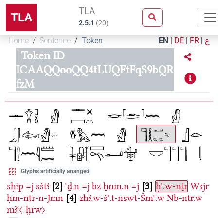
TLA
TLA
2.5.1
(
20
)
Home
Sentence
Token
EN
|
DE
|
FR
|
ع
Token ID
ICAAQQooQQ4tLUQFtFqS9bQR
fzM
Glyphs artificially arranged
sḥꜣp
=j
sštꜣ
2
ꜥḏ.n
=j
bz
ẖnm.n
=j
3
ḥꜥ.w-nṯr
Wsjr
ḥm-nṯr-n-Jmn
4
zẖꜣ.w-šꜥ.t-nswt-Šmꜥ.w
Nb-nṯr.w
mꜣꜥ〈-ḫrw〉