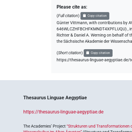
Please cite as
:
(
Full citation
)
Copy citation
Günter Vittmann
,
with contributions by
A
646WLCZHFBCHFKMNDT4XPFLUQU)
,
i
Richter & Daniel A. Werning on behalf of
the Sächsische Akademie der Wissenschaf
(
Short citation
)
Copy citation
https://thesaurus-linguae-aegyptiae
Thesaurus Linguae Aegyptiae
https://thesaurus-linguae-aegyptiae.de
The Academies’ Project
“Strukturen und Transformationen d