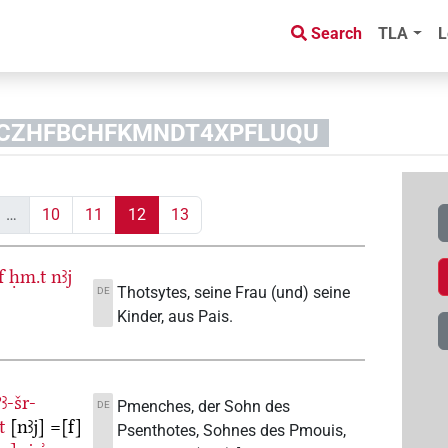
Search
TLA
L
6WLCZHFBCHFKMNDT4XPFLUQU
…
10
11
12
13
f
ḥm.t
nꜣj
Thotsytes, seine Frau (und) seine
DE
Kinder, aus Pais.
ꜣ-šr-
Pmenches, der Sohn des
DE
t
[nꜣj]
=[f]
Psenthotes, Sohnes des Pmouis,