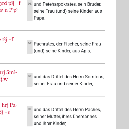
ẖrd
pꜣj
=f
und Peteharpokrates, sein Bruder,
DE
.w
n
Pꜥpꜥ
seine Frau (und) seine Kinder, aus
Papa,
e
tꜣj
=f
Pachrates, der Fischer, seine Frau
DE
(und) seine Kinder, aus Apis,
ḥrj
Smꜣ-
und das Drittel des Herrn Somtous,
DE
.ṱ.w
seiner Frau und seiner Kinder,
ꜣ
ḥrj
Pa-
und das Drittel des Herrn Paches,
DE
ꜣj
=s
seiner Mutter, ihres Ehemannes
und ihrer Kinder,