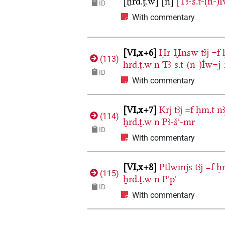
[ẖrd.ṱ.w]
[n]
[Tꜣ-s.t-(n-)I
ID
With commentary
VI,x+6
Ḥr-Ḫnsw
tꜣj
=f
(
113
)
ẖrd.ṱ.w
n
Tꜣ-s.t-(n-)I͗w=j-
ID
With commentary
VI,x+7
Krj
tꜣj
=f
ḥm.t
nꜣ
(
114
)
ẖrd.ṱ.w
n
Pꜣ-šꜥ-mr
ID
With commentary
VI,x+8
Ptlwmjs
tꜣj
=f
ḥ
(
115
)
ẖrd.ṱ.w
n
Pꜥpꜥ
ID
With commentary