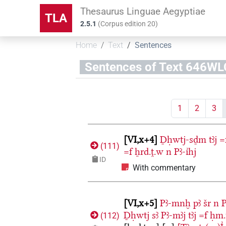
Thesaurus Linguae Aegyptiae
TLA
2.5.1
(
Corpus edition
20
)
Home
Text
Sentences
Sentences of Text 64
1
2
3
VI,x+4
Ḏḥwtj-sḏm
tꜣj
=
(
111
)
=f
ẖrd.ṱ.w
n
Pꜣ-ı͗hj
ID
With commentary
VI,x+5
Pꜣ-mnḫ
pꜣ
šr
n
P
Ḏḥwtj
sꜣ
Pꜣ-mꜣj
tꜣj
=f
ḥm.
(
112
)