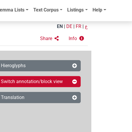
emma Lists
Text Corpus
Listings
Help
EN
|
DE
|
FR
|
ع
Share
Info
Hieroglyphs
Switch annotation/block view
Translation