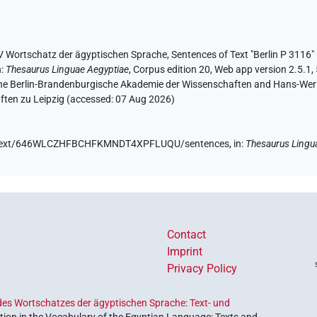
V Wortschatz der ägyptischen Sprache
,
Sentences of Text "Berlin P 3116" 
n
:
Thesaurus Linguae Aegyptiae
,
Corpus edition 20, Web app version 2.5.1,
 the Berlin-Brandenburgische Akademie der Wissenschaften and Hans-Werner
ten zu Leipzig (accessed:
07 Aug 2026
)
.de/text/646WLCZHFBCHFKMNDT4XPFLUQU/sentences,
in
:
Thesaurus Lingu
Contact
Imprint
Privacy Policy
es Wortschatzes der ägyptischen Sprache: Text- und