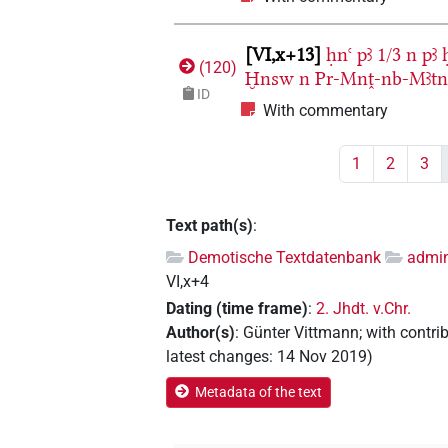
VI,x+13
ḥnꜥ
pꜣ
1/3
n
pꜣ
(
120
)
Ḫnsw
n
Pr-Mnṱ-nb-Mꜣt
ID
With commentary
1
2
3
Text path(s)
:
Demotische Textdatenbank
admin
VI,x+4
Dating (time frame)
:
2. Jhdt. v.Chr.
Author(s)
:
Günter Vittmann
;
with contri
latest changes
:
14 Nov 2019
)
Metadata of the text