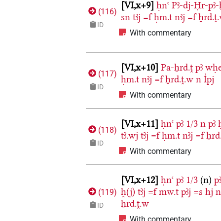
VI,x+9
ḥnꜥ
Pꜣ-dj-Ḥr-pꜣ-
(
116
)
sn
tꜣj
=f
ḥm.t
nꜣj
=f
ẖrd.ṱ
ID
With commentary
VI,x+10
Pa-ẖrd.ṱ
pꜣ
wḥ
(
117
)
ḥm.t
nꜣj
=f
ẖrd.ṱ.w
n
I͗pj
ID
With commentary
VI,x+11
ḥnꜥ
pꜣ
1/3
n
pꜣ
(
118
)
tꜣ.wj
tꜣj
=f
ḥm.t
nꜣj
=f
ẖrd
ID
With commentary
VI,x+12
ḥnꜥ
pꜣ
1/3
(n)
p
h̭(j)
tꜣj
=f
mw.t
pꜣj
=s
hj
n
(
119
)
ẖrd.ṱ.w
ID
With commentary