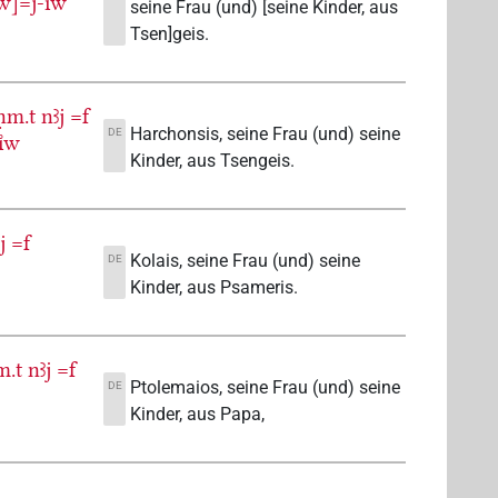
͗w]=j-ı͗w
seine Frau (und) [seine Kinder, aus
Tsen]geis.
ḥm.t
nꜣj
=f
Harchonsis, seine Frau (und) seine
DE
ı͗w
Kinder, aus Tsengeis.
j
=f
Kolais, seine Frau (und) seine
DE
Kinder, aus Psameris.
m.t
nꜣj
=f
Ptolemaios, seine Frau (und) seine
DE
Kinder, aus Papa,