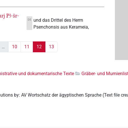
ḥrj
Pꜣ-šr-
und das Drittel des Herrn
DE
n
Psenchonsis aus Kerameia,
…
10
11
12
13
istrative und dokumentarische Texte
Gräber- und Mumienlis
butions by
:
AV Wortschatz der ägyptischen Sprache
(
Text file cr