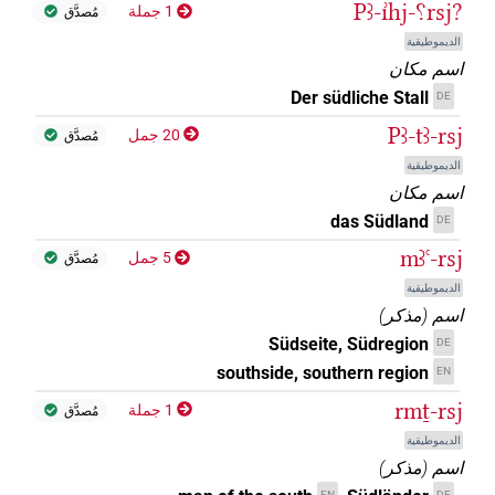
Pꜣ-ı͗hj-⸮rsj?
1 جملة
مُصدَّق
الديموطيقية
اسم مكان
Der südliche Stall
DE
Pꜣ-tꜣ-rsj
20 جمل
مُصدَّق
الديموطيقية
اسم مكان
das Südland
DE
mꜣꜥ-rsj
5 جمل
مُصدَّق
الديموطيقية
اسم
(
مذكر
)
Südseite, Südregion
DE
southside, southern region
EN
rmṯ-rsj
1 جملة
مُصدَّق
الديموطيقية
اسم
(
مذكر
)
EN
DE