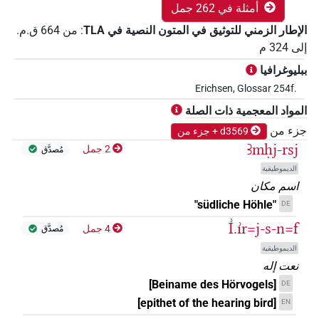
أمثلة في 262 جمل
الإطار الزمني للتوثيق في المتون النصية في ‏TLA
:
من
664
ق.م.
إلى
324
م
ببليوغرافيا
Erichsen, Glossar 254f.
المواد المعجمية ذات الصلة
جزء من
d3569 + جزء من
Ꜣmḥj-rsj
2 جمل
مُصدَّق
الديموطيقية
اسم مكان
"südliche Höhle"
DE
I͗.ı͗r=j-s-n=f
4 جمل
مُصدَّق
الديموطيقية
نعت إله
[Beiname des Hörvogels]
DE
[epithet of the hearing bird]
EN