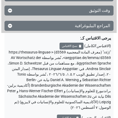
وقت التوثيق
المراجع الببليوغرافية
يرجى الاقتباس كـ
:
(
الاقتباس الكامل
)
نسخ الاقتباس
"
rs(j)
"
(معرف المادة المعجمية d3569) <https://thesaurus-linguae-
aegyptiae.de/lemma/d3569>
،
نُشر بواسطة AV Wortschatz der
ägyptischen Sprache
،
مع مساهمات من قبل
Simon D. Schweitzer
،
Andrea Sinclair
،
في
:
Thesaurus Linguae Aegyptiae
،
إصدار المتن
٢٠، إصدار تطبيق الويب ۱.٥.٢، ٢٠٢٦/٦/٥ ، نُشر بواسطة Tonio
Sebastian Richter و Daniel A. Werning نيابة عن Berlin-
Brandenburgische Akademie der Wissenschaften (أكاديمية برلين-
براندنبورغ للعلوم والإنسانيات) و Hans-Werner Fischer-Elfert و Peter
Dils نيابة عن Sächsische Akademie der Wissenschaften zu
Leipzig (الأكاديمية الساكسونية للعلوم والإنسانيات في لايبزيغ) (تم
الوصول:
٧ أغسطس ٢٠٢٦
)
(
الاقتباس المختصر
)
نسخ الاقتباس