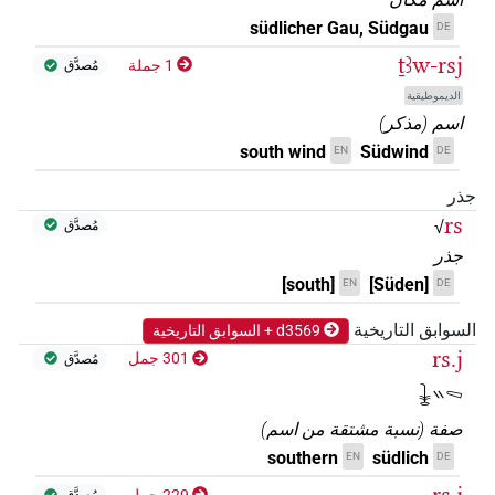
südlicher Gau, Südgau
DE
ṯꜣw-rsj
1 جملة
مُصدَّق
الديموطيقية
اسم
(
مذكر
)
south wind
Südwind
EN
DE
جذر
rs
√
مُصدَّق
جذر
[south]
[Süden]
EN
DE
السوابق التاريخية
d3569 + السوابق التاريخية
rs.j
301 جمل
مُصدَّق
𓇔𓏭𓈅
صفة
(
نسبة مشتقة من اسم
)
southern
südlich
EN
DE
229 جمل