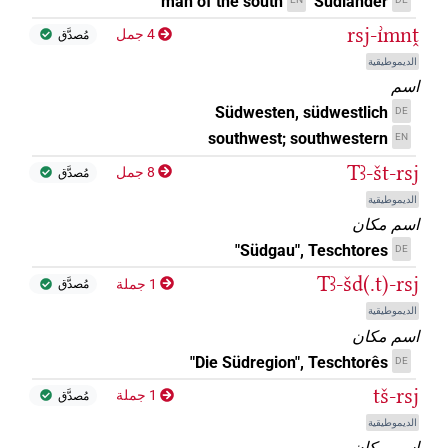
man of the south
Südländer
rsj-ı͗mnṱ
4 جمل
مُصدَّق
الديموطيقية
اسم
Südwesten, südwestlich
DE
southwest; southwestern
EN
Tꜣ-št-rsj
8 جمل
مُصدَّق
الديموطيقية
اسم مكان
"Südgau", Teschtores
DE
Tꜣ-šd(.t)-rsj
1 جملة
مُصدَّق
الديموطيقية
اسم مكان
"Die Südregion", Teschtorês
DE
tš-rsj
1 جملة
مُصدَّق
الديموطيقية
اسم مكان