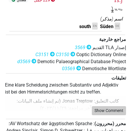
rs.j
مُصدَّق
𓇔𓏭𓈅
اسم
(
مذكر
)
south
Süden
EN
DE
مراجع خارجية
إصدار‏ ‏TLA‏ القديم
3569
C3151
C3150
Coptic Dictionary Online
d3569
Demotic Palaeographical Database Project
03569
Demotische Wortliste
تعليقات
Eine klare Scheidung zwischen Substantiv und Adjektiv
ist bei den Himmelsrichtungen nicht zu treffen.
كاتب التعليق
:
Jonas Treptow
(
تم إنشاء ملف البيانات
:
٢٠٢٣/١١/٢٩
،
آخر مراجعة
:
٢٠٢٣/١١/٢٩
)
Show Comment
محرر (محررون)
:
AV Wortschatz der ägyptischen Sprache
؛
مع مساهمات من قبل
:
Simon D. Schweitzer
،
Andrea Sinclair