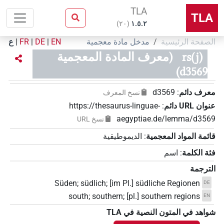
TLA
TLA
)
٢٠
(
۱.٥.٢
الصفحة الرئيسية
مدخل مادة معجمية
EN
|
DE
|
FR
|
ع
rs(j)
(معرف المادة المعجمية
d3569)
معرف دائم
:
d3569
نسخ المعرف
عنوان‏ ‏URL‏ دائم
:
https://thesaurus-linguae-
aegyptiae.de/lemma/d3569
نسخ‏ ‏URL
قائمة المواد المعجمية
:
الديموطيقية
فئة الكلمة
:
اسم
الترجمة
Süden; südlich; [im Pl.] südliche Regionen
DE
south; southern; [pl.] southern regions
EN
شواهد في المتون النصية في ‏TLA