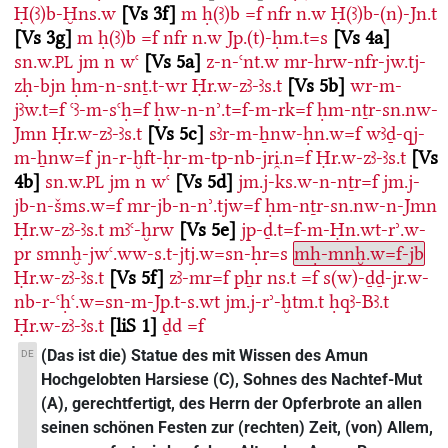
Ḥ(ꜣ)b-Ḫns.w
Vs 3f
m
ḥ(ꜣ)b
=f
nfr
n.w
Ḥ(ꜣ)b-(n)-Jn.t
Vs 3g
m
ḥ(ꜣ)b
=f
nfr
n.w
Jp.(t)-ḥm.t=s
Vs 4a
sn.w.
jm
n
wꜥ
Vs 5a
z-n-ꜥnt.w
mr-hrw-nfr-jw.tj-
PL
zḥ-bjn
ḥm-n-snṯ.t-wr
Ḥr.w-zꜣ-ꜣs.t
Vs 5b
wr-m-
jꜣw.t=f
ꜥꜣ-m-sꜥḥ=f
ḥw-n-nʾ.t=f-m-rk=f
ḥm-nṯr-sn.nw-
Jmn
Ḥr.w-zꜣ-ꜣs.t
Vs 5c
sꜣr-m-ẖnw-ḥn.w=f
wꜣḏ-qj-
m-ẖnw=f
jn-r-ḫft-ḥr-m-tp-nb-jri̯.n=f
Ḥr.w-zꜣ-ꜣs.t
Vs
4b
sn.w.
jm
n
wꜥ
Vs 5d
jm.j-ks.w-n-nṯr=f
jm.j-
PL
jb-n-šms.w=f
mr-jb-n-nʾ.tjw=f
ḥm-nṯr-sn.nw-n-Jmn
Ḥr.w-zꜣ-ꜣs.t
mꜣꜥ-ḫrw
Vs 5e
jp-ḏ.t=f-m-Ḥn.wt-rʾ.w-
pr
smnḫ-jwꜥ.ww-s.t-jtj.w=sn-ḥr=s
mḥ-mnḫ.w=f-jb
Ḥr.w-zꜣ-ꜣs.t
Vs 5f
zꜣ-mr=f
pẖr
ns.t
=f
s(w)-ḏḏ-jr.w-
nb-r-ꜥḥꜥ.w=sn-m-Jp.t-s.wt
jm.j-rʾ-ḫtm.t
ḥqꜣ-Bꜣ.t
Ḥr.w-zꜣ-ꜣs.t
liS 1
ḏd
=f
(Das ist die) Statue des mit Wissen des Amun
DE
Hochgelobten Harsiese (C), Sohnes des Nachtef-Mut
(A), gerechtfertigt, des Herrn der Opferbrote an allen
seinen schönen Festen zur (rechten) Zeit, (von) Allem,