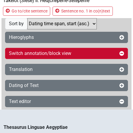
Takelot (Siese) II. Hedjcheperre-Setepenre
Go to/cite sentence
Sentence no. 1 in co(n)text
Sort by
Hieroglyphs
Switch annotation/block view
Translation
Dating of Text
Text editor
Thesaurus Linguae Aegyptiae