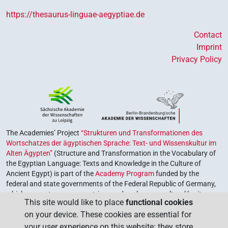
https://thesaurus-linguae-aegyptiae.de
Contact
Imprint
Privacy Policy
The Academies’ Project
“Strukturen und Transformationen des
Wortschatzes der ägyptischen Sprache: Text- und Wissenskultur im
Alten Ägypten”
(Structure and Transformation in the Vocabulary of
the Egyptian Language: Texts and Knowledge in the Culture of
Ancient Egypt) is part of the
Academy Program
funded by the
federal and state governments of the Federal Republic of Germany,
which serves to preserve, retrieve and explore our cultural heritage.
This site would like to place
functional cookies
The program is coordinated by the
Union of the German Academies
on your device. These cookies are essential for
of Sciences and Humanities
.
your user experience on this website: they store,