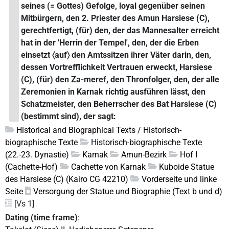
seines (= Gottes) Gefolge, loyal gegenüber seinen
Mitbürgern, den 2. Priester des Amun Harsiese (C),
gerechtfertigt, (für) den, der das Mannesalter erreicht
hat in der 'Herrin der Tempel', den, der die Erben
einsetzt 〈auf〉 den Amtssitzen ihrer Väter darin, den,
dessen Vortrefflichkeit Vertrauen erweckt, Harsiese
(C), (für) den Za-meref, den Thronfolger, den, der alle
Zeremonien in Karnak richtig ausführen lässt, den
Schatzmeister, den Beherrscher des Bat Harsiese (C)
(bestimmt sind), der sagt:
Historical and Biographical Texts / Historisch-
biographische Texte
Historisch-biographische Texte
(22.-23. Dynastie)
Karnak
Amun-Bezirk
Hof I
(Cachette-Hof)
Cachette von Karnak
Kuboide Statue
des Harsiese (C) (Kairo CG 42210)
Vorderseite und linke
Seite
Versorgung der Statue und Biographie (Text b und d)
[Vs 1]
Dating (time frame)
: