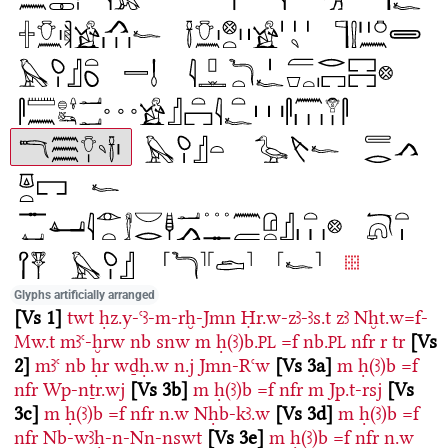
Glyphs artificially arranged
Vs 1
twt
ḥz.y-ꜥꜣ-m-rḫ-Jmn
Ḥr.w-zꜣ-ꜣs.t
zꜣ
Nḫt.w=f-
Mw.t
mꜣꜥ-ḫrw
nb
snw
m
ḥ(ꜣ)b.
=f
nb.
nfr
r
tr
Vs
PL
PL
2
mꜣꜥ
nb
ḥr
wḏḥ.w
n.j
Jmn-Rꜥw
Vs 3a
m
ḥ(ꜣ)b
=f
nfr
Wp-nṯr.wj
Vs 3b
m
ḥ(ꜣ)b
=f
nfr
m
Jp.t-rsj
Vs
3c
m
ḥ(ꜣ)b
=f
nfr
n.w
Nḥb-kꜣ.w
Vs 3d
m
ḥ(ꜣ)b
=f
nfr
Nb-wꜣḥ-n-Nn-nswt
Vs 3e
m
ḥ(ꜣ)b
=f
nfr
n.w