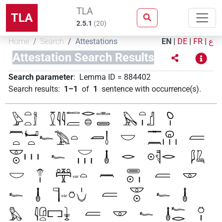
TLA
TLA
2.5.1
(
20
)
Home
Search
Attestations
EN
|
DE
|
FR
|
ع
Attestation Search Results
Search parameter
:
Lemma ID
=
884402
Search results
:
1–1
of
1
sentence with occurrence(s)
.