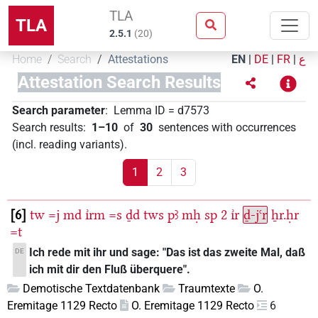
TLA
TLA
2.5.1
(
20
)
Home
Search
Attestations
EN
|
DE
|
FR
|
ع
Attestation Search Results
Search parameter
:
Lemma ID
=
d7573
Search results
:
1–10
of
30
sentences with occurrences
(incl. reading variants)
.
1
2
3
6
tw
=j
md
ı͗rm
=s
ḏd
tws
pꜣ
mḥ
sp
2
ı͗r
ḏ-jꜥr
ẖr.ḥr
=t
Ich rede mit ihr und sage: "Das ist das zweite Mal, daß
DE
ich mit dir den Fluß überquere".
Demotische Textdatenbank
Traumtexte
O.
Eremitage 1129 Recto
O. Eremitage 1129 Recto
6