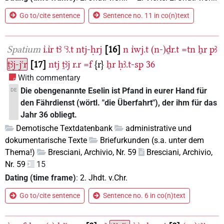
Go to/cite sentence
Sentence no. 11 in co(n)text
Spatium
ı͗.ı͗r
tꜣ
ꜥꜣ.t
ntj-ḥrj
16
n
ı͗wj.t
(n-)ḏr.t
=tn
ẖr
pꜣ
ṯꜣj-jꜥr
17
ntj
ṯꜣj
r.r
=f
{r}
ẖr
ḥꜣ.t-sp
36
With commentary
Die obengenannte Eselin ist Pfand in eurer Hand für
DE
den Fährdienst (wörtl. "die Überfahrt"), der ihm für das
Jahr 36 obliegt.
Demotische Textdatenbank
administrative und
dokumentarische Texte
Briefurkunden (s.a. unter dem
Thema!)
Bresciani, Archivio, Nr. 59
Bresciani, Archivio,
Nr. 59
15
Dating (time frame)
:
2. Jhdt. v.Chr.
Go to/cite sentence
Sentence no. 6 in co(n)text