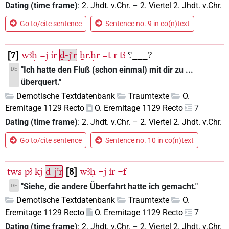
Dating (time frame)
:
2. Jhdt. v.Chr.
–
2. Viertel 2. Jhdt. v.Chr.
Go to/cite sentence
Sentence no. 9 in co(n)text
7
wꜣḥ
=j
ı͗r
ḏ-jꜥr
ẖr.ḥr
=t
r
tꜣ
⸮___?
"Ich hatte den Fluß (schon einmal) mit dir zu ...
DE
überquert."
Demotische Textdatenbank
Traumtexte
O.
Eremitage 1129 Recto
O. Eremitage 1129 Recto
7
Dating (time frame)
:
2. Jhdt. v.Chr.
–
2. Viertel 2. Jhdt. v.Chr.
Go to/cite sentence
Sentence no. 10 in co(n)text
tws
pꜣ
kj
ḏ-jꜥr
8
wꜣḥ
=j
ı͗r
=f
"Siehe, die andere Überfahrt hatte ich gemacht."
DE
Demotische Textdatenbank
Traumtexte
O.
Eremitage 1129 Recto
O. Eremitage 1129 Recto
7
Dating (time frame)
:
2. Jhdt. v.Chr.
–
2. Viertel 2. Jhdt. v.Chr.