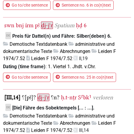
Go to/cite sentence
Sentence no. 6 in co(n)text
swn
bnj
ı͗rm
pꜣ
ḏj-jꜥr
Spatium
ḥḏ
6
Preis für Dattel(n) und Fähre: Silber(deben) 6.
DE
Demotische Textdatenbank
administrative und
dokumentarische Texte
Abrechnungen
Leiden F
1974/7.52
Leiden F 1974/7.52
II,19
Dating (time frame)
:
1. Viertel 1. Jhdt. v.Chr.
Go to/cite sentence
Sentence no. 25 in co(n)text
III,14
⸮[pꜣ]?
ḏj-jꜥr
⸮n?
ḥ.t-nṯr
S⸢bk⸣
verloren
[Die] Fähre des Sobektempels [... : ...].
DE
Demotische Textdatenbank
administrative und
dokumentarische Texte
Abrechnungen
Leiden F
1974/7.52
Leiden F 1974/7.52
III,14