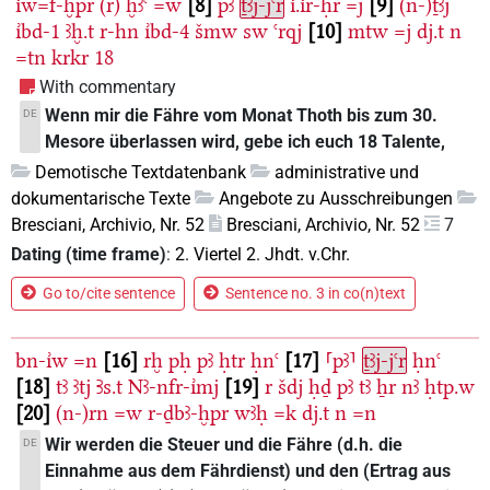
ı͗w=f-ḫpr
(r)
ḫꜣꜥ
=w
8
pꜣ
ṯꜣj-jꜥr
ı͗.ı͗r-ḥr
=j
9
(n-)ṯꜣj
ı͗bd-1
ꜣḫ.t
r-hn
ı͗bd-4
šmw
sw
ꜥrqj
10
mtw
=j
dj.t
n
=tn
krkr
18
With commentary
Wenn mir die Fähre vom Monat Thoth bis zum 30.
DE
Mesore überlassen wird, gebe ich euch 18 Talente,
Demotische Textdatenbank
administrative und
dokumentarische Texte
Angebote zu Ausschreibungen
Bresciani, Archivio, Nr. 52
Bresciani, Archivio, Nr. 52
7
Dating (time frame)
:
2. Viertel 2. Jhdt. v.Chr.
Go to/cite sentence
Sentence no. 3 in co(n)text
bn-ı͗w
=n
16
rḫ
pḥ
pꜣ
ḥtr
ḥnꜥ
17
⸢pꜣ⸣
ṯꜣj-jꜥr
ḥnꜥ
18
tꜣ
ꜣtj
Ꜣs.t
Nꜣ-nfr-ı͗mj
19
r
šdj
ḥḏ
pꜣ
tꜣ
ẖr
nꜣ
ḥtp.w
20
(n-)rn
=w
r-ḏbꜣ-ḫpr
wꜣḥ
=k
dj.t
n
=n
Wir werden die Steuer und die Fähre (d.h. die
DE
Einnahme aus dem Fährdienst) und den (Ertrag aus