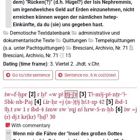
dem) "Rücken(?)" (d.h. Hügel?) der Isis Nephremmis,
um irgendwelches Geld auf Erden einzunehmen, nicht
erreichen können wegen der nämlichen hetep-
Einkünfte, da du (sie) uns gegeben hast.
Demotische Textdatenbank
administrative und
dokumentarische Texte
Quittungen
Tempelquittungen
(s.a. unter Pachtquittungen)
Bresciani, Archivio, Nr. 71
Bresciani, Archivio, Nr. 71
15
Dating (time frame)
:
3. Viertel 2. Jhdt. v.Chr.
Go to/cite sentence
Sentence no. 6 in co(n)text
ı͗w=f-ḫpr
2
r
ḫꜣꜥ
=w
pꜣ
ṯꜣj-jꜥr
3
Tꜣ-mꜣj-pꜣ-nṯr-ꜥꜣ-
Sbk-nb-Paj
4
ı͗.ı͗r-ḥr
=j
(n-)ṯꜣj
ḥꜣ.t-sp
42
5
ı͗bd-1
ꜣḫ.t
sw
1
r
ı͗bd-4
šmw
sw
ꜥrqj
nꜣ
hrw-5-n-ḥb
6
ı͗w
=j
(r)
dj.t
kr(kr)
⸢ḥḏ⸣
30
With commentary
Wenn mir die Fähre der "Insel des großen Gottes
DE