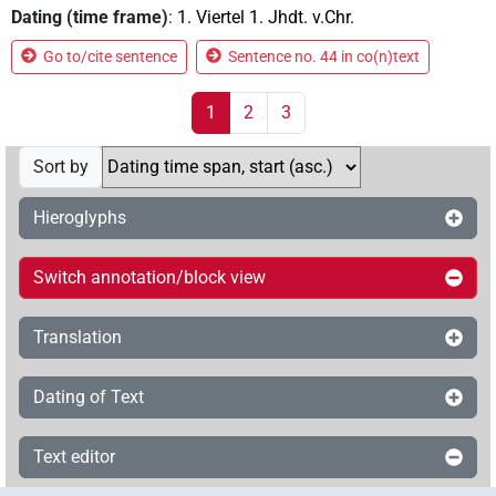
Dating (time frame)
:
1. Viertel 1. Jhdt. v.Chr.
Go to/cite sentence
Sentence no. 44 in co(n)text
1
2
3
Sort by
Hieroglyphs
Switch annotation/block view
Translation
Dating of Text
Text editor