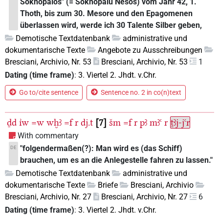
Soknopaios" (= Soknopaiu Nesos) vom Jahr 42, 1.
Thoth, bis zum 30. Mesore und den Epagomenen
überlassen wird, werde ich 30 Talente Silber geben,
Demotische Textdatenbank
administrative und
dokumentarische Texte
Angebote zu Ausschreibungen
Bresciani, Archivio, Nr. 53
Bresciani, Archivio, Nr. 53
1
Dating (time frame)
:
3. Viertel 2. Jhdt. v.Chr.
Go to/cite sentence
Sentence no. 2 in co(n)text
ḏd
ı͗w
=w
wḫꜣ
=f
r
dj.t
7
šm
=f
r
pꜣ
mꜣꜥ
r
ṯꜣj-jꜥr
With commentary
"folgendermaßen(?): Man wird es (das Schiff)
DE
brauchen, um es an die Anlegestelle fahren zu lassen."
Demotische Textdatenbank
administrative und
dokumentarische Texte
Briefe
Bresciani, Archivio
Bresciani, Archivio, Nr. 27
Bresciani, Archivio, Nr. 27
6
Dating (time frame)
:
3. Viertel 2. Jhdt. v.Chr.