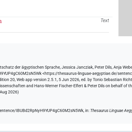
n
Text
tschatz der ägyptischen Sprache
,
Jessica Jancziak
,
Peter Dils
,
Anja Web
NyH9YUP4gC60M2sN5Wk
<https://thesaurus-linguae-aegyptiae.de/se
ition 20, Web app version 2.5.1, 5 Jun 2026, ed. by Tonio Sebastian Richt
ssenschaften and Hans-Werner Fischer-Elfert & Peter Dils on behalf of 
 Aug 2026
)
.de/sentence/IBUBd2RpNyH9YUP4gC60M2sN5Wk,
in
:
Thesaurus Linguae Aeg