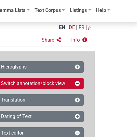
emma Lists
Text Corpus
Listings
Help
EN
|
DE
|
FR
|
ع
Share
Info
Hieroglyphs
Switch annotation/block view
Translation
Dating of Text
Text editor