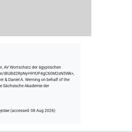
er
,
AV Wortschatz der ägyptischen
ntence/IBUBd2RpNyH9YUP4gC60M2sN5Wk>
,
er & Daniel A. Werning on behalf of the
the Sächsische Akademie der
yptiae
(
accessed
:
08 Aug 2026
)