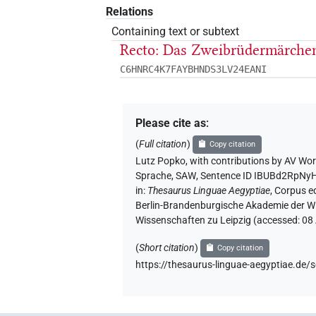
Relations
Containing text or subtext
Recto: Das Zweibrüdermärche
C6HNRC4K7FAYBHNDS3LV24EANI
Please cite as
:
(
Full citation
)
Copy citation
Lutz Popko
,
with contributions by
AV Wor
Sprache, SAW
,
Sentence ID IBUBd2Rp
in
:
Thesaurus Linguae Aegyptiae
,
Corpus ed
Berlin-Brandenburgische Akademie der Wi
Wissenschaften zu Leipzig (accessed:
08
(
Short citation
)
Copy citation
https://thesaurus-linguae-aegyptiae