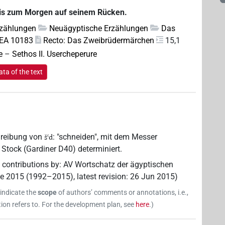
 bis zum Morgen auf seinem Rücken.
rzählungen
Neuägyptische Erzählungen
Das
 EA 10183
Recto: Das Zweibrüdermärchen
15,1
e
–
Sethos II. Usercheperure
ta of the text
hreibung von
: "schneiden", mit dem Messer
šꜥd
Stock (Gardiner D40) determiniert.
 contributions by
:
AV Wortschatz der ägyptischen
ne 2015 (1992–2015)
,
latest revision
:
26 Jun 2015
)
 indicate the
scope
of authors’ comments or annotations, i.e.,
on refers to. For the development plan, see
here
.
)