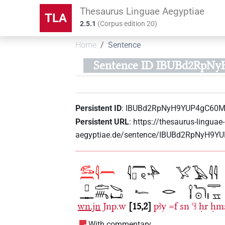
Thesaurus Linguae Aegyptiae
TLA
2.5.1
(
Corpus edition
20
)
Home
Sentence
Sentence ID IBUBd2Rp
Persistent ID
:
IBUBd2RpNyH9YUP4gC60
Persistent URL
:
https://thesaurus-linguae-
aegyptiae.de/sentence/IBUBd2RpNyH9
wn.jn
Jnp.w
15,2
pꜣy
=f
sn
ꜥꜣ
ḥr
ḥms
With commentary