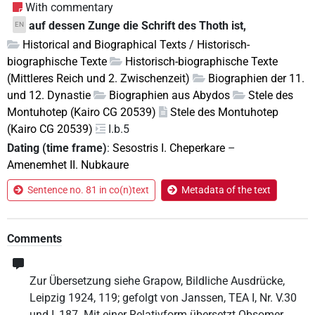
With commentary
auf dessen Zunge die Schrift des Thoth ist,
EN
Historical and Biographical Texts / Historisch-
biographische Texte
Historisch-biographische Texte
(Mittleres Reich und 2. Zwischenzeit)
Biographien der 11.
und 12. Dynastie
Biographien aus Abydos
Stele des
Montuhotep (Kairo CG 20539)
Stele des Montuhotep
(Kairo CG 20539)
I.b.5
Dating (time frame)
:
Sesostris I. Cheperkare
–
Amenemhet II. Nubkaure
Sentence no. 81 in co(n)text
Metadata of the text
Comments
Zur Übersetzung siehe Grapow, Bildliche Ausdrücke,
Leipzig 1924, 119; gefolgt von Janssen, TEA I, Nr. V.30
und I, 187. Mit einer Relativform übersetzt Obsomer,