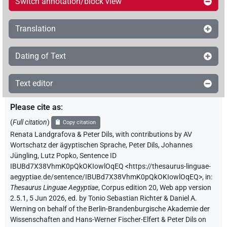
Switch annotation/block view
Translation
Dating of Text
Text editor
Please cite as
:
(
Full citation
)
Copy citation
Renata Landgrafova & Peter Dils
,
with contributions by
AV
Wortschatz der ägyptischen Sprache
,
Peter Dils
,
Johannes
Jüngling
,
Lutz Popko
,
Sentence ID
IBUBd7X38VhmK0pQkOKIowlOqEQ
<https://thesaurus-linguae-
aegyptiae.de/sentence/IBUBd7X38VhmK0pQkOKIowlOqEQ>
,
in
:
Thesaurus Linguae Aegyptiae
,
Corpus edition 20, Web app version
2.5.1, 5 Jun 2026, ed. by Tonio Sebastian Richter & Daniel A.
Werning on behalf of the Berlin-Brandenburgische Akademie der
Wissenschaften and Hans-Werner Fischer-Elfert & Peter Dils on