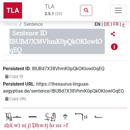
TLA
TLA
2.5.1
(
20
)
Home
Sentence
EN
|
DE
|
FR
|
ع
Sentence ID
IBUBd7X38VhmK0pQkOKIowlO
qEQ
Persistent ID
:
IBUBd7X38VhmK0pQkOKIowlOqEQ
Copy ID
Persistent URL
:
https://thesaurus-linguae-
aegyptiae.de/sentence/IBUBd7X38VhmK0pQkOKIowlOqEQ
Copy URL
zẖꜣ(.w)
n(.j)
Ḏḥw.tj
ḥr
ns
=f