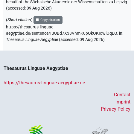
behalf of the Sächsische Akademie der Wissenschaften zu Leipzig
(accessed:
09 Aug 2026
)
(
Short citation
)
Copy citation
https://thesaurus-linguae-
aegyptiae.de/sentence/IBUBd7X38VhmK0pQkOKIowlOqEQ,
in
:
Thesaurus Linguae Aegyptiae
(
accessed
:
09 Aug 2026
)
Thesaurus Linguae Aegyptiae
https://thesaurus-linguae-aegyptiae.de
Contact
Imprint
Privacy Policy