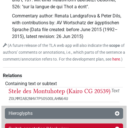
526: "sur la langue de qui Thot a écrit".
Commentary author
:
Renata Landgrafova & Peter Dils
,
with contributions by
:
AV Wortschatz der ägyptischen
Sprache
(
Data file created
:
before June 2015 (1992–
2015)
,
latest revision
:
26 Jun 2015
)
(
A future release of the TLA web app will also indicate the
scope
of
authors’ comments or annotations, i.e., which parts of the sentence a
comment/annotation refers to. For the development plan, see
here
.
)
Relations
Containing text or subtext
Stele des Montuhotep (Kairo CG 20539)
Text
ZOLMMIAB2NHV7PSOSOOLAHN64U
Hieroglyphs