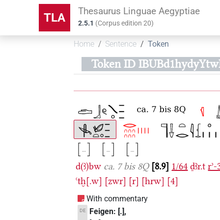
Thesaurus Linguae Aegyptiae
TLA
2.5.1
(
Corpus edition
20
)
Home
Sentence
Token
Token ID IBUBd1hydyYt
d(ꜣ)bw
ca. 7 bis 8Q
8.9
1/64
ḏꜣr.t
rʾ-
ꜥtḫ[.w]
[zwr]
[r]
[hrw]
[4]
With commentary
Feigen: [.],
DE