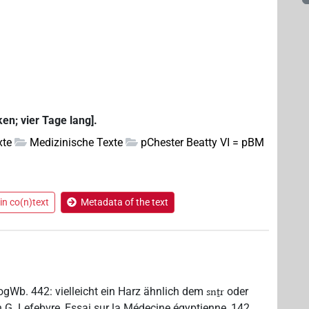
en; vier Tage lang].
xte
Medizinische Texte
pChester Beatty VI = pBM
in co(n)text
Metadata of the text
rogWb. 442: vielleicht ein Harz ähnlich dem
oder
snṯr
 G. Lefebvre, Essai sur la Médecine égyptienne, 142