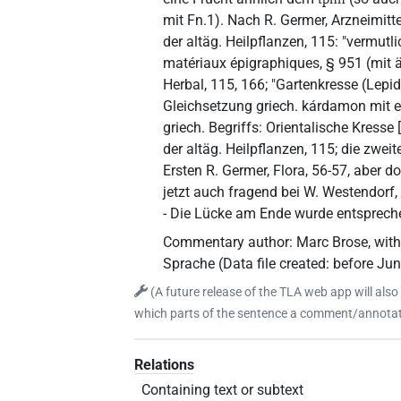
mit Fn.1). Nach R. Germer, Arzneimitt
der altäg. Heilpflanzen, 115: "vermutli
matériaux épigraphiques, § 951 (mit ä
Herbal, 115, 166; "Gartenkresse (Lepid
Gleichsetzung griech. kárdamon mit 
griech. Begriffs: Orientalische Kresse
der altäg. Heilpflanzen, 115; die zwei
Ersten R. Germer, Flora, 56-57, aber 
jetzt auch fragend bei W. Westendorf
- Die Lücke am Ende wurde entsprec
Commentary author
:
Marc Brose
,
with
Sprache
(
Data file created
:
before Ju
(
A future release of the TLA web app will also
which parts of the sentence a comment/annotati
Relations
Containing text or subtext