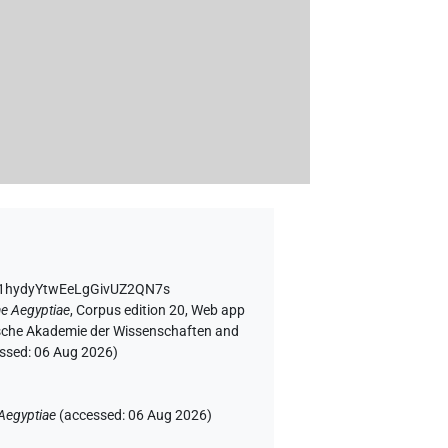
d1hydyYtwEeLgGivUZ2QN7s
e Aegyptiae
,
Corpus edition 20, Web app
rgische Akademie der Wissenschaften and
essed:
06 Aug 2026
)
Aegyptiae
(
accessed
:
06 Aug 2026
)