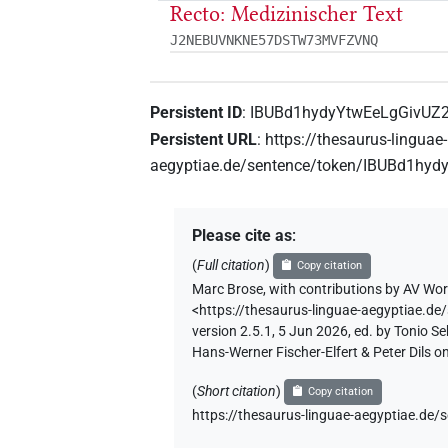
Recto: Medizinischer Text
J2NEBUVNKNE57DSTW73MVFZVNQ
Persistent ID
:
IBUBd1hydyYtwEeLgGivUZ
Persistent URL
:
https://thesaurus-linguae-
aegyptiae.de/sentence/token/IBUBd1hy
Please cite as
:
(
Full citation
)
Copy citation
Marc Brose
,
with contributions by
AV Wor
<https://thesaurus-linguae-aegyptiae
version 2.5.1, 5 Jun 2026, ed. by Tonio 
Hans-Werner Fischer-Elfert & Peter Dils 
(
Short citation
)
Copy citation
https://thesaurus-linguae-aegyptiae.