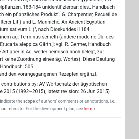
elpflanzen, 183-184 unidentifizierbar; dies., Handbuch
ch ein pflanzliches Produkt". G. Charpentier, Recueil de
lterer Lit.) und L. Manniche, An Ancient Egyptian
ium sativum L.)", nach Dioskurides II 184:
einem äg. Terminus seméth (andere moderne Üb. des
 [Erucaria aleppica Gärtn.]; vgl. R. Germer, Handbuch
te Art aber in Äg. weder heimisch noch belegt, zur
dort keine Zuordnung eines äg. Wortes). Diese Deutung
, Handbuch, 505
hend den vorangegangenen Rezepten ergänzt.
 contributions by
:
AV Wortschatz der ägyptischen
ne 2015 (1992–2015)
,
latest revision
:
26 Jun 2015
)
 indicate the
scope
of authors’ comments or annotations, i.e.,
on refers to. For the development plan, see
here
.
)