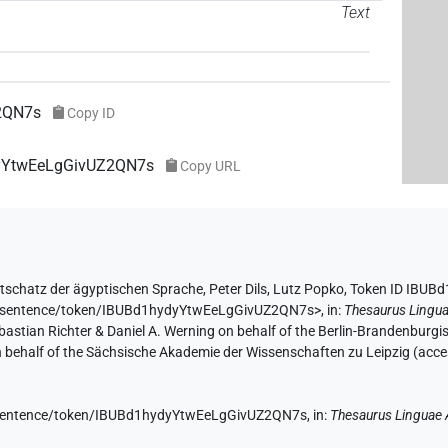
Text
2QN7s
Copy ID
dyYtwEeLgGivUZ2QN7s
Copy URL
tschatz der ägyptischen Sprache
,
Peter Dils
,
Lutz Popko
,
Token ID IBUB
.de/sentence/token/IBUBd1hydyYtwEeLgGivUZ2QN7s>
,
in
:
Thesaurus Lingua
Sebastian Richter & Daniel A. Werning on behalf of the Berlin-Brandenbu
on behalf of the Sächsische Akademie der Wissenschaften zu Leipzig (acc
de/sentence/token/IBUBd1hydyYtwEeLgGivUZ2QN7s,
in
:
Thesaurus Linguae 