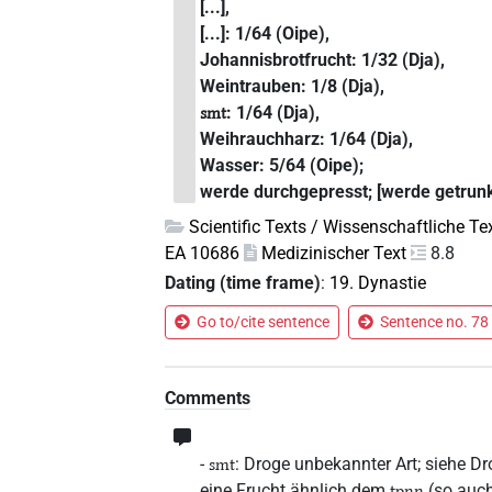
[...],
[...]: 1/64 (Oipe),
Johannisbrotfrucht: 1/32 (Dja),
Weintrauben: 1/8 (Dja),
: 1/64 (Dja),
smt
Weihrauchharz: 1/64 (Dja),
Wasser: 5/64 (Oipe);
werde durchgepresst; [werde getrunk
Scientific Texts / Wissenschaftliche Te
EA 10686
Medizinischer Text
8.8
Dating (time frame)
:
19. Dynastie
Go to/cite sentence
Sentence no. 78 
Comments
-
: Droge unbekannter Art; siehe D
smt
eine Frucht ähnlich dem
(so auch
tpnn