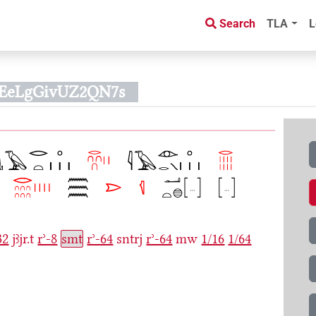
Search
TLA
L
wEeLgGivUZ2QN7s
32
jꜣjr.t
rʾ-8
smt
rʾ-64
sntrj
rʾ-64
mw
1/16
1/64