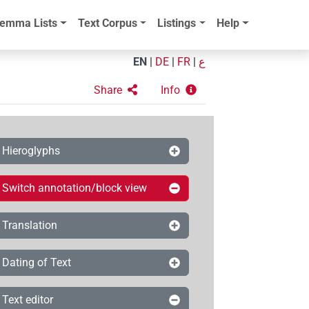
emma Lists
Text Corpus
Listings
Help
EN
|
DE
|
FR
|
ع
Share
Info
Hieroglyphs
Switch annotation/block view
Translation
Dating of Text
Text editor