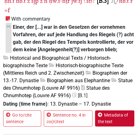
ḥn.t
nb.t
z
sjp
z
n
ḥw.t-nṯr
jw.tj
⸮štꜣ?
B.3
1Q
nb.t
r
=f
With commentary
Einer, der [...] war in den Gesetzen der vornehmen
DE
Vorfahren, der auf jede Handlung des Riegels (?) acht
gab, der den Riegel des Tempels kontrollierte, der vor
dem keine [Angelegenheit(?)] verborgen blieb;
Historical and Biographical Texts / Historisch-
biographische Texte
Historisch-biographische Texte
(Mittleres Reich und 2. Zwischenzeit)
Biographien der
13.-17. Dynastie
Biographien aus Elephantine
Statue
des Chnumhotep (Louvre AF 9916)
Statue des
Chnumhotep (Louvre AF 9916)
[B.1]
Dating (time frame)
:
13. Dynastie
–
17. Dynastie
Go to/cite
Sentence no. 4 in
Metadata of
sentence
co(n)text
the text