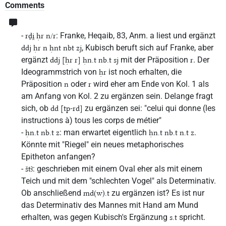
Comments
-
: Franke, Heqaib, 83, Anm. a liest und ergänzt
rḏi̯ ḥr n/r
, Kubisch beruft sich auf Franke, aber
ddj ḥr n ḥnt nbt zj
ergänzt
mit der Präposition
. Der
ddj [ḥr r] ḥn.t nb.t sj
r
Ideogrammstrich von
ist noch erhalten, die
ḥr
Präposition
oder
wird eher am Ende von Kol. 1 als
n
r
am Anfang von Kol. 2 zu ergänzen sein. Delange fragt
sich, ob
zu ergänzen sei: "celui qui donne (les
dd [tp-rd]
instructions à) tous les corps de métier"
-
: man erwartet eigentlich
.
ḥn.t nb.t z
ḥn.t nb.t n.t z
Könnte mit "Riegel" ein neues metaphorisches
Epitheton anfangen?
-
: geschrieben mit einem Oval eher als mit einem
štꜣ
Teich und mit dem "schlechten Vogel" als Determinativ.
Ob anschließend
zu ergänzen ist? Es ist nur
md(w).t
das Determinativ des Mannes mit Hand am Mund
erhalten, was gegen Kubisch's Ergänzung
spricht.
s.t