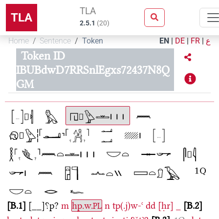
TLA
TLA
2.5.1
(
20
)
Home
Sentence
Token
EN
|
DE
|
FR
|
ع
Token ID
IBUBdwD7RRSnlEgxs72437N8Q
GM
B.1
[__]⸮p?
m
hp.w.
n
tp(.j)w-ꜥ
dd
[ḥr]
_
B.2
PL