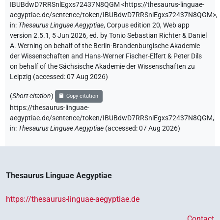
IBUBdwD7RRSnlEgxs72437N8QGM
<https://thesaurus-linguae-
aegyptiae.de/sentence/token/IBUBdwD7RRSnlEgxs72437N8QGM>
,
in
:
Thesaurus Linguae Aegyptiae
,
Corpus edition 20, Web app
version 2.5.1, 5 Jun 2026, ed. by Tonio Sebastian Richter & Daniel
A. Werning on behalf of the Berlin-Brandenburgische Akademie
der Wissenschaften and Hans-Werner Fischer-Elfert & Peter Dils
on behalf of the Sächsische Akademie der Wissenschaften zu
Leipzig (accessed:
07 Aug 2026
)
(
Short citation
)
Copy citation
https://thesaurus-linguae-
aegyptiae.de/sentence/token/IBUBdwD7RRSnlEgxs72437N8QGM,
in
:
Thesaurus Linguae Aegyptiae
(
accessed
:
07 Aug 2026
)
Thesaurus Linguae Aegyptiae
https://thesaurus-linguae-aegyptiae.de
Contact