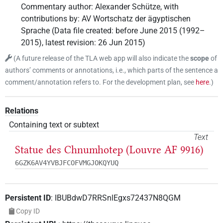
Commentary author
:
Alexander Schütze
,
with
contributions by
:
AV Wortschatz der ägyptischen
Sprache
(
Data file created
:
before June 2015 (1992–
2015)
,
latest revision
:
26 Jun 2015
)
(
A future release of the TLA web app will also indicate the
scope
of
authors’ comments or annotations, i.e., which parts of the sentence a
comment/annotation refers to. For the development plan, see
here
.
)
Relations
Containing text or subtext
Text
Statue des Chnumhotep (Louvre AF 9916)
6GZK6AV4YVBJFCOFVMGJOKQYUQ
Persistent ID
:
IBUBdwD7RRSnlEgxs72437N8QGM
Copy ID