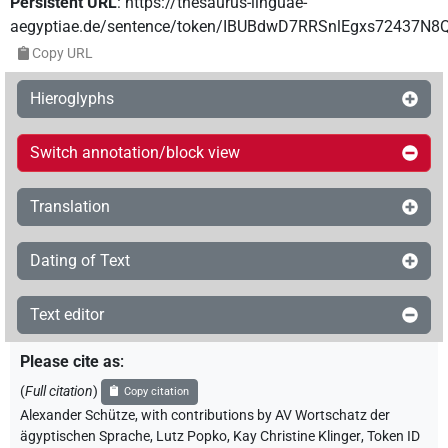
Persistent URL
:
https://thesaurus-linguae-
aegyptiae.de/sentence/token/IBUBdwD7RRSnlEgxs72437N
Copy URL
Hieroglyphs
Switch annotation/block view
Translation
Dating of Text
Text editor
Please cite as
:
(
Full citation
)
Copy citation
Alexander Schütze
,
with contributions by
AV Wortschatz der
ägyptischen Sprache
,
Lutz Popko
,
Kay Christine Klinger
,
Token ID