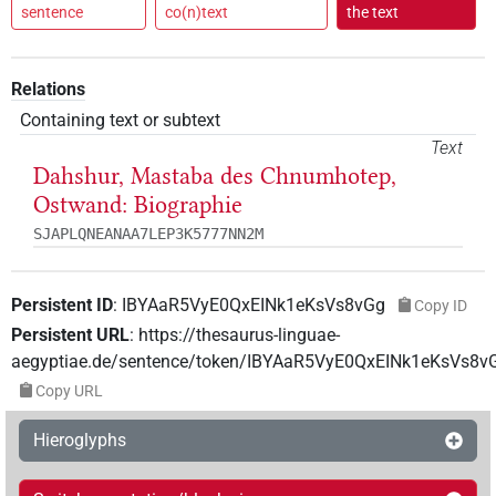
sentence
co(n)text
the text
Relations
Containing text or subtext
Text
Dahshur, Mastaba des Chnumhotep,
Ostwand: Biographie
SJAPLQNEANAA7LEP3K5777NN2M
Persistent ID
:
IBYAaR5VyE0QxEINk1eKsVs8vGg
Copy ID
Persistent URL
:
https://thesaurus-linguae-
aegyptiae.de/sentence/token/IBYAaR5VyE0QxEINk1eKsVs8v
Copy URL
Hieroglyphs