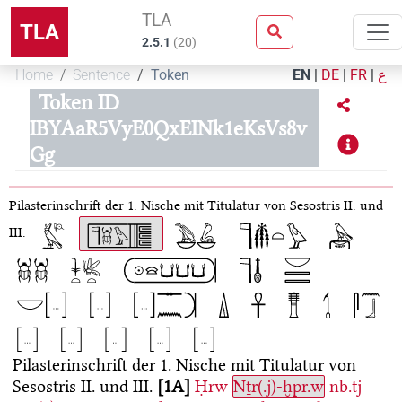
TLA
TLA
2.5.1
(
20
)
Home
Sentence
Token
EN
|
DE
|
FR
|
ع
Token ID
IBYAaR5VyE0QxEINk1eKsVs8v
Gg
Pilasterinschrift der 1. Nische mit Titulatur von Sesostris II. und
III.
Pilasterinschrift der 1. Nische mit Titulatur von
Sesostris II. und III.
1A
Ḥrw
Nṯr(.j)-ḫpr.w
nb.tj