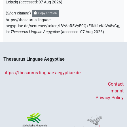
Leipzig (accessed:
07 Aug 2026
)
(
Short citation
)
Copy citation
https://thesaurus-linguae-
aegyptiae.de/sentence/token/IBYAaR5VyE0QxEINk1eKsVs8vGg,
in
:
Thesaurus Linguae Aegyptiae
(
accessed
:
07 Aug 2026
)
Thesaurus Linguae Aegyptiae
https://thesaurus-linguae-aegyptiae.de
Contact
Imprint
Privacy Policy