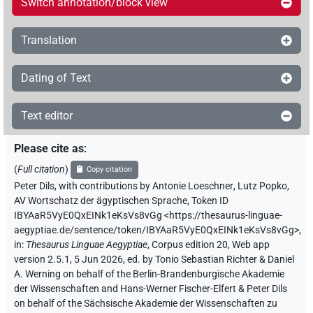
Switch annotation/block view
Translation
Dating of Text
Text editor
Please cite as
:
(
Full citation
)
Copy citation
Peter Dils
,
with contributions by
Antonie Loeschner
,
Lutz Popko
,
AV Wortschatz der ägyptischen Sprache
,
Token ID
IBYAaR5VyE0QxEINk1eKsVs8vGg
<https://thesaurus-linguae-
aegyptiae.de/sentence/token/IBYAaR5VyE0QxEINk1eKsVs8vGg>
,
in
:
Thesaurus Linguae Aegyptiae
,
Corpus edition 20, Web app
version 2.5.1, 5 Jun 2026, ed. by Tonio Sebastian Richter & Daniel
A. Werning on behalf of the Berlin-Brandenburgische Akademie
der Wissenschaften and Hans-Werner Fischer-Elfert & Peter Dils
on behalf of the Sächsische Akademie der Wissenschaften zu