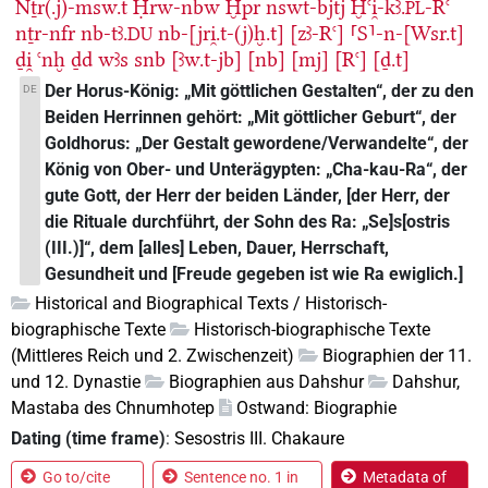
Nṯr(.j)-msw.t
Ḥrw-nbw
Ḫpr
nswt-bjtj
Ḫꜥi̯-kꜣ.
-Rꜥ
PL
nṯr-nfr
nb-tꜣ.
nb-[jri̯.t-(j)ḫ.t]
[zꜣ-Rꜥ]
⸢S⸣-n-[Wsr.t]
DU
ḏi̯
ꜥnḫ
ḏd
wꜣs
snb
[ꜣw.t-jb]
[nb]
[mj]
[Rꜥ]
[ḏ.t]
Der Horus-König: „Mit göttlichen Gestalten“, der zu den
DE
Beiden Herrinnen gehört: „Mit göttlicher Geburt“, der
Goldhorus: „Der Gestalt gewordene/Verwandelte“, der
König von Ober- und Unterägypten: „Cha-kau-Ra“, der
gute Gott, der Herr der beiden Länder, [der Herr, der
die Rituale durchführt, der Sohn des Ra: „Se]s[ostris
(III.)]“, dem [alles] Leben, Dauer, Herrschaft,
Gesundheit und [Freude gegeben ist wie Ra ewiglich.]
Historical and Biographical Texts / Historisch-
biographische Texte
Historisch-biographische Texte
(Mittleres Reich und 2. Zwischenzeit)
Biographien der 11.
und 12. Dynastie
Biographien aus Dahshur
Dahshur,
Mastaba des Chnumhotep
Ostwand: Biographie
Dating (time frame)
:
Sesostris III. Chakaure
Go to/cite
Sentence no. 1 in
Metadata of