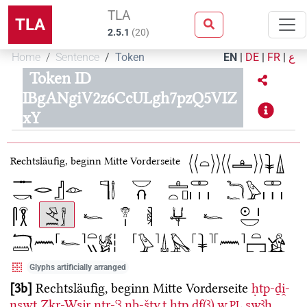
TLA
TLA
2.5.1
(
20
)
Home
Sentence
Token
EN
|
DE
|
FR
|
ع
Token ID
IBgANgiV2z6CcULgh7pzQ5VIZ
xY
Rechtsläufig, beginn Mitte Vorderseite
Glyphs artificially arranged
3b
Rechtsläufig, beginn Mitte Vorderseite
ḥtp-ḏi̯-
nswt
Zkr-Wsjr
nṯr-ꜥꜣ
nb-šty.t
ḥtp
ḏf(ꜣ).w.
swꜣḥ
PL