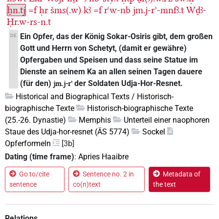
ẖn.tj
=f
ḥr
šms(.w)
kꜣ
=f
rꜥw-nb
jm.j-rʾ-mnfꜣ.t
Wḏꜣ-
Ḥr.w-rs-n.t
Ein Opfer, das der König Sokar-Osiris gibt, dem großen
DE
Gott und Herrn von Schetyt, (damit er gewähre)
Opfergaben und Speisen und dass seine Statue im
Dienste an seinem Ka an allen seinen Tagen dauere
(für den)
der Soldaten Udja-Hor-Resnet.
jm.j-r'
Historical and Biographical Texts / Historisch-
biographische Texte
Historisch-biographische Texte
(25.-26. Dynastie)
Memphis
Unterteil einer naophoren
Staue des Udja-hor-resnet (ÄS 5774)
Sockel
Opferformeln
[3b]
Dating (time frame)
:
Apries Haaibre
Go to/cite
Sentence no. 2 in
Metadata of
sentence
co(n)text
the text
Relations