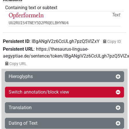
Containing text or subtext
Opferformeln
Text
UU2RUIS4TNEY5D2PRQELBHYNU4
Persistent ID
:
IBgANgiV2z6CcULgh7pzQ5VIZxY
Copy ID
Persistent URL
:
https://thesaurus-linguae-
aegyptiae.de/sentence/token/IBgANgiV2z6CcULgh7pzQ5VIZ
Copy URL
Hieroglyphs
Switch annotation/block view
Translation
Dating of Text