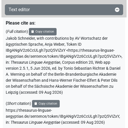
Text editor
Please cite as
:
(
Full citation
)
Copy citation
Jakob Schneider
,
with contributions by
AV Wortschatz der
ägyptischen Sprache
,
Anja Weber
,
Token ID
IBgANgiV2z6CcULgh7pzQ5VIZxY
<https://thesaurus-linguae-
aegyptiae.de/sentence/token/IBgANgiV2z6CcULgh7pzQ5VIZxY>
,
in
:
Thesaurus Linguae Aegyptiae
,
Corpus edition 20, Web app
version 2.5.1, 5 Jun 2026, ed. by Tonio Sebastian Richter & Daniel
A. Werning on behalf of the Berlin-Brandenburgische Akademie
der Wissenschaften and Hans-Werner Fischer-Elfert & Peter Dils
on behalf of the Sächsische Akademie der Wissenschaften zu
Leipzig (accessed:
09 Aug 2026
)
(
Short citation
)
Copy citation
https://thesaurus-linguae-
aegyptiae.de/sentence/token/IBgANgiV2z6CcULgh7pzQ5VIZxY,
in
:
Thesaurus Linguae Aegyptiae
(
accessed
:
09 Aug 2026
)