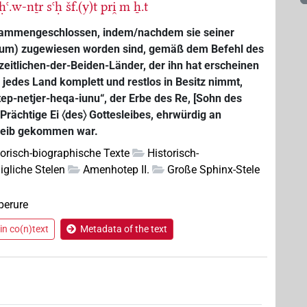
ḥꜥ.w-nṯr
sꜥḥ
šf.(y)t
pri̯
m
ẖ.t
sammengeschlossen, indem/nachdem sie seiner
 Atum) zugewiesen worden sind, gemäß dem Befehl des
zeitlichen-der-Beiden-Länder, der ihn hat erscheinen
r jedes Land komplett und restlos in Besitz nimmt,
p-netjer-heqa-iunu“, der Erbe des Re, [Sohn des
Prächtige Ei 〈des〉 Gottesleibes, ehrwürdig an
)leib gekommen war.
torisch-biographische Texte
Historisch-
igliche Stelen
Amenhotep II.
Große Sphinx-Stele
perure
in co(n)text
Metadata of the text