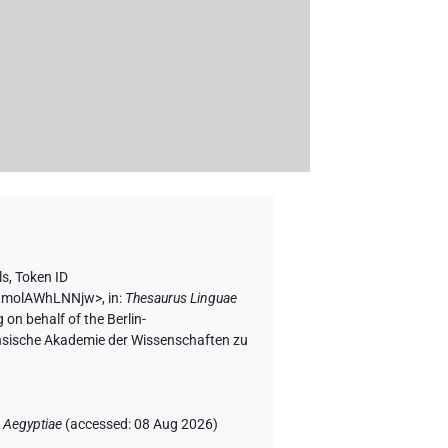
ls
,
Token ID
U4tmolAWhLNNjw>
,
in
:
Thesaurus Linguae
 on behalf of the Berlin-
chsische Akademie der Wissenschaften zu
 Aegyptiae
(
accessed
:
08 Aug 2026
)