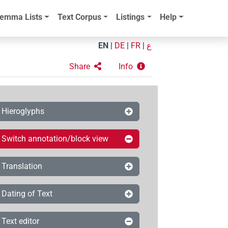
emma Lists
Text Corpus
Listings
Help
EN
|
DE
|
FR
|
ع
Share
Info
Hieroglyphs
Switch annotation/block view
Translation
Dating of Text
Text editor