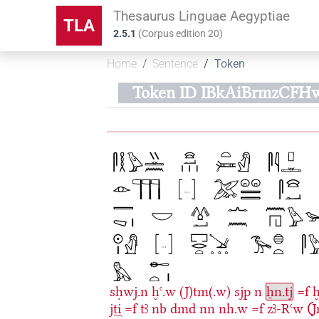
Thesaurus Linguae Aegyptiae
TLA
2.5.1
(
Corpus edition
20
)
Home
Sentence
Token
Token ID IBkAiBrmzCF
sḥwj.n
ḫꜥ.w
(J)tm(.w)
sjp
n
ẖn.tj
=f
ḫ
jṯi̯
=f
tꜣ
nb
dmd
nn
nh.w
=f
zꜣ-Rꜥw
𓍹