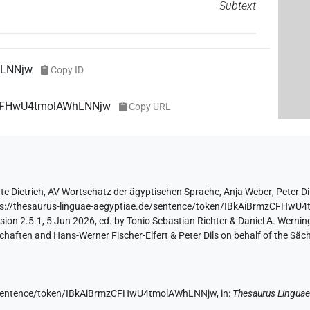
Subtext
hLNNjw
Copy ID
mzCFHwU4tmolAWhLNNjw
Copy URL
te Dietrich
,
AV Wortschatz der ägyptischen Sprache
,
Anja Weber
,
Peter Di
ps://thesaurus-linguae-aegyptiae.de/sentence/token/IBkAiBrmzCFHw
ion 2.5.1, 5 Jun 2026, ed. by Tonio Sebastian Richter & Daniel A. Werning
aften and Hans-Werner Fischer-Elfert & Peter Dils on behalf of the Sä
de/sentence/token/IBkAiBrmzCFHwU4tmolAWhLNNjw,
in
:
Thesaurus Linguae