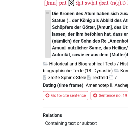
[Jmn]
pr.t
8
ꜣḫ.t
swḥ.t
ḏsr.t
〈n(.j).t〉
Die Kronen des Atum haben sich zu
DE
Statue (= der König als Abbild des
Schöpfers der Götter, [Amun], des Ur
lassen, der ihm befohlen hat, dass e
(nämlich) der Sohn des Re „Amenhote
Amun], nützlicher Same, das Heilige/
Autorität, sowie er aus dem (Mutter
Historical and Biographical Texts / His
biographische Texte (18. Dynastie)
Kön
Große Sphinx-Stele
Textfeld
7
Dating (time frame)
:
Amenhotep II. Aache
Go to/cite sentence
Sentence no. 19 
Relations
Containing text or subtext