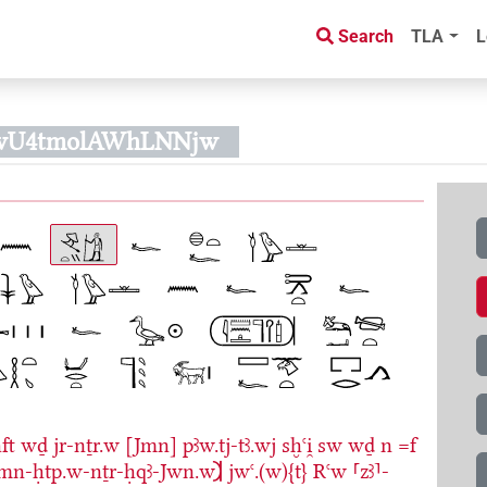
Search
TLA
L
HwU4tmolAWhLNNjw
ft
wḏ
jr-nṯr.w
[Jmn]
pꜣw.tj-tꜣ.wj
sḫꜥi̯
sw
wḏ
n
=f
Jmn-ḥtp.w-nṯr-ḥqꜣ-Jwn.w𓍺
jwꜥ.(w){t}
Rꜥw
⸢zꜣ⸣-