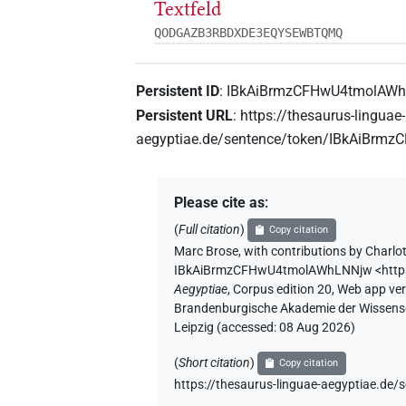
Textfeld
QODGAZB3RBDXDE3EQYSEWBTQMQ
Persistent ID
:
IBkAiBrmzCFHwU4tmolAW
Persistent URL
:
https://thesaurus-linguae-
aegyptiae.de/sentence/token/IBkAiBr
Please cite as
:
(
Full citation
)
Copy citation
Marc Brose
,
with contributions by
Charlot
IBkAiBrmzCFHwU4tmolAWhLNNjw
<htt
Aegyptiae
,
Corpus edition 20, Web app vers
Brandenburgische Akademie der Wissensch
Leipzig (accessed:
08 Aug 2026
)
(
Short citation
)
Copy citation
https://thesaurus-linguae-aegyptiae.