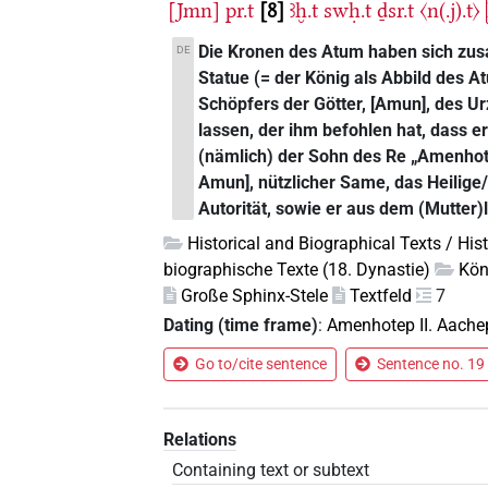
[Jmn]
pr.t
8
ꜣḫ.t
swḥ.t
ḏsr.t
〈n(.j).t〉
Die Kronen des Atum haben sich zu
DE
Statue (= der König als Abbild des
Schöpfers der Götter, [Amun], des Ur
lassen, der ihm befohlen hat, dass e
(nämlich) der Sohn des Re „Amenhote
Amun], nützlicher Same, das Heilige/
Autorität, sowie er aus dem (Mutter
Historical and Biographical Texts / His
biographische Texte (18. Dynastie)
Kön
Große Sphinx-Stele
Textfeld
7
Dating (time frame)
:
Amenhotep II. Aache
Go to/cite sentence
Sentence no. 19 
Relations
Containing text or subtext