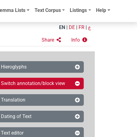
emma Lists
Text Corpus
Listings
Help
EN
|
DE
|
FR
|
ع
Share
Info
Hieroglyphs
Switch annotation/block view
Translation
Dating of Text
Text editor