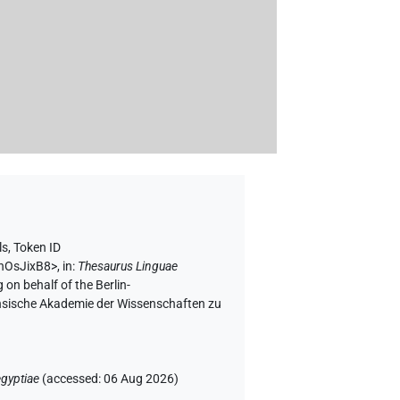
ls
,
Token ID
ZhOsJixB8>
,
in
:
Thesaurus Linguae
 on behalf of the Berlin-
chsische Akademie der Wissenschaften zu
gyptiae
(
accessed
:
06 Aug 2026
)