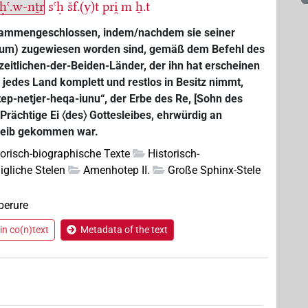
ḥꜥ.w-nṯr
sꜥḥ
šf.(y)t
pri̯
m
ẖ.t
sammengeschlossen, indem/nachdem sie seiner
 Atum) zugewiesen worden sind, gemäß dem Befehl des
zeitlichen-der-Beiden-Länder, der ihn hat erscheinen
r jedes Land komplett und restlos in Besitz nimmt,
p-netjer-heqa-iunu“, der Erbe des Re, [Sohn des
Prächtige Ei 〈des〉 Gottesleibes, ehrwürdig an
)leib gekommen war.
torisch-biographische Texte
Historisch-
igliche Stelen
Amenhotep II.
Große Sphinx-Stele
perure
in co(n)text
Metadata of the text