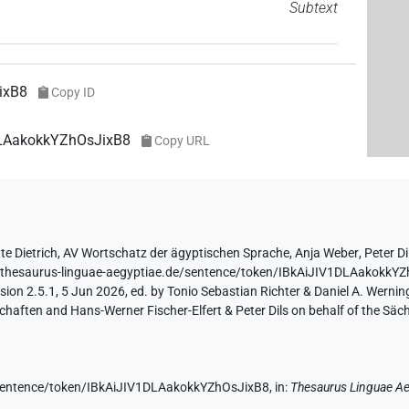
Subtext
ixB8
Copy ID
DLAakokkYZhOsJixB8
Copy URL
te Dietrich
,
AV Wortschatz der ägyptischen Sprache
,
Anja Weber
,
Peter Di
//thesaurus-linguae-aegyptiae.de/sentence/token/IBkAiJIV1DLAakokkY
ion 2.5.1, 5 Jun 2026, ed. by Tonio Sebastian Richter & Daniel A. Werning
aften and Hans-Werner Fischer-Elfert & Peter Dils on behalf of the Sä
e/sentence/token/IBkAiJIV1DLAakokkYZhOsJixB8,
in
:
Thesaurus Linguae Ae