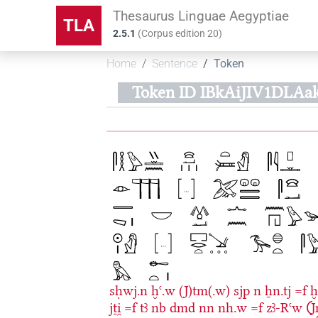
Thesaurus Linguae Aegyptiae
TLA
2.5.1
(
Corpus edition
20
)
Home
Sentence
Token
Token ID IBkAiJIV1DLAa
sḥwj.n
ḫꜥ.w
(J)tm(.w)
sjp
n
ẖn.tj
=f
ḫ
jṯi̯
=f
tꜣ
nb
dmd
nn
nh.w
=f
zꜣ-Rꜥw
𓍹