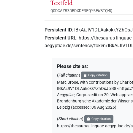
Textfeld
QODGAZB3RBDXDE3EQYSEWBTQMQ
Persistent ID
:
IBkAiJIV1DLAakokkYZhOsJ
Persistent URL
:
https://thesaurus-linguae-
aegyptiae.de/sentence/token/IBkAiJIV1
Please cite as
:
(
Full citation
)
Copy citation
Marc Brose
,
with contributions by
Charlot
IBkAiJIV1DLAakokkYZhOsJixB8
<https:
Aegyptiae
,
Corpus edition 20, Web app vers
Brandenburgische Akademie der Wissensch
Leipzig (accessed:
06 Aug 2026
)
(
Short citation
)
Copy citation
https://thesaurus-linguae-aegyptiae.d