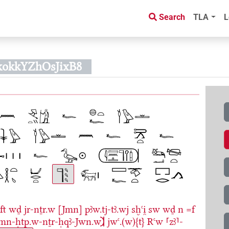
Search
TLA
L
kokkYZhOsJixB8
ft
wḏ
jr-nṯr.w
[Jmn]
pꜣw.tj-tꜣ.wj
sḫꜥi̯
sw
wḏ
n
=f
Jmn-ḥtp.w-nṯr-ḥqꜣ-Jwn.w𓍺
jwꜥ.(w){t}
Rꜥw
⸢zꜣ⸣-