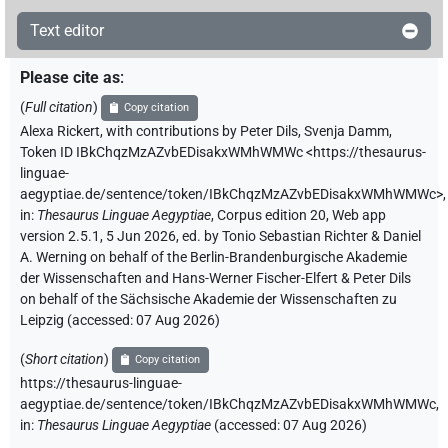
Text editor
Please cite as
:
(
Full citation
)
Copy citation
Alexa Rickert
,
with contributions by
Peter Dils
,
Svenja Damm
,
Token ID IBkChqzMzAZvbEDisakxWMhWMWc
<https://thesaurus-
linguae-
aegyptiae.de/sentence/token/IBkChqzMzAZvbEDisakxWMhWMWc>
,
in
:
Thesaurus Linguae Aegyptiae
,
Corpus edition 20, Web app
version 2.5.1, 5 Jun 2026, ed. by Tonio Sebastian Richter & Daniel
A. Werning on behalf of the Berlin-Brandenburgische Akademie
der Wissenschaften and Hans-Werner Fischer-Elfert & Peter Dils
on behalf of the Sächsische Akademie der Wissenschaften zu
Leipzig (accessed:
07 Aug 2026
)
(
Short citation
)
Copy citation
https://thesaurus-linguae-
aegyptiae.de/sentence/token/IBkChqzMzAZvbEDisakxWMhWMWc,
in
:
Thesaurus Linguae Aegyptiae
(
accessed
:
07 Aug 2026
)