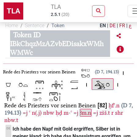
TLA
TLA
2.5.1
(
20
)
Home
Sentence
Token
EN
|
DE
|
FR
|
ع
Token ID
IBkChqzMzAZvbEDisakxWMh
WMWc
Rede des Priesters
vor seinen Beinen
D 7, 194.13
Rede des Priesters
vor seinen Beinen
82
ḫfꜥ.n
D 7,
194.13
=j
ꜥ
n(.j)
nbw
ḥḏ
m-ꜥ
=j
ꜣm.n
=j
zšš.t
r
shr
nbw.t
Ich habe den Napf mit Gold ergriffen, Silber ist in
DE
meiner Hand; ich habe das Naossistrum ergriffen, um