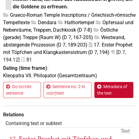
die Goldene zu erfreuen.
Graeco-Roman Temple Inscriptions / Griechisch-römische
Tempeltexte
Dendara
Hathortempel
Opfersaal und
Nebenräume, Treppen, Dachkiosk (D 7-8)
Östliche
(gerade) Treppe (Raum W) (D 7, 167-205)
Westwand,
absteigende Prozession (D 7, 189-203)
17. Erster Prophet
mit Töpfchen und Klangkastensistrum (D 7, 194)
[D 7,
194.12]
81
Dating (time frame)
:
Kleopatra VII. Philopator (Gesamtzeitraum)
Go to/cite
Sentence no. 2 in
Metadata of
sentence
co(n)text
the text
Relations
Containing text or subtext
Text