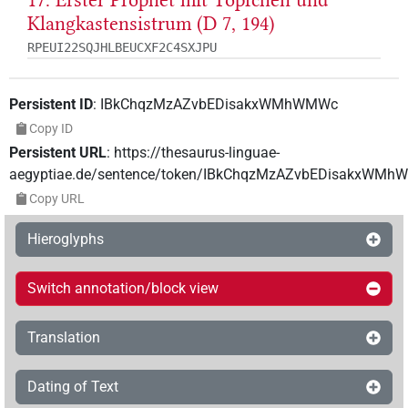
17. Erster Prophet mit Töpfchen und
Klangkastensistrum (D 7, 194)
RPEUI22SQJHLBEUCXF2C4SXJPU
Persistent ID
:
IBkChqzMzAZvbEDisakxWMhWMWc
Copy ID
Persistent URL
:
https://thesaurus-linguae-
aegyptiae.de/sentence/token/IBkChqzMzAZvbEDisakxWM
Copy URL
Hieroglyphs
Switch annotation/block view
Translation
Dating of Text