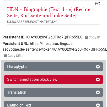
Text
HDN + Biographie (Text d - e) (Rechte
Seite, Rückseite und linke Seite)
UJJ6CAS5B5BUPG4ZJMXDT6IJ2Y
Persistent ID
:
ICIAY8OzXvF2p0FXg7QIFRb55L0
Copy ID
Persistent URL
:
https://thesaurus-linguae-
aegyptiae.de/sentence/token/ICIAY8OzXvF2p0FXg7QIFRb55
Copy URL
Hieroglyphs
Switch annotation/block view
Translation
Dating of Text