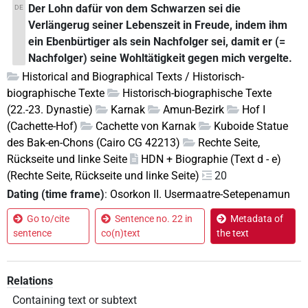
Der Lohn dafür von dem Schwarzen sei die
DE
Verlängerug seiner Lebenszeit in Freude, indem ihm
ein Ebenbürtiger als sein Nachfolger sei, damit er (=
Nachfolger) seine Wohltätigkeit gegen mich vergelte.
Historical and Biographical Texts / Historisch-
biographische Texte
Historisch-biographische Texte
(22.-23. Dynastie)
Karnak
Amun-Bezirk
Hof I
(Cachette-Hof)
Cachette von Karnak
Kuboide Statue
des Bak-en-Chons (Cairo CG 42213)
Rechte Seite,
Rückseite und linke Seite
HDN + Biographie (Text d - e)
(Rechte Seite, Rückseite und linke Seite)
20
Dating (time frame)
:
Osorkon II. Usermaatre-Setepenamun
Go to/cite
Sentence no. 22 in
Metadata of
sentence
co(n)text
the text
Relations
Containing text or subtext