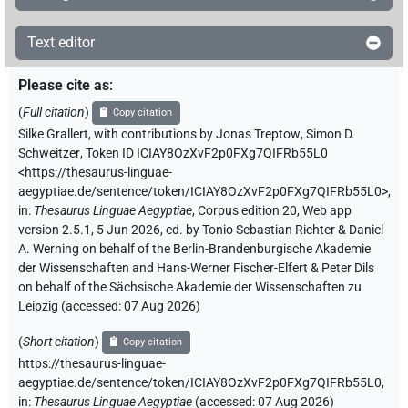
Text editor
Please cite as
:
(
Full citation
)
Copy citation
Silke Grallert
,
with contributions by
Jonas Treptow
,
Simon D.
Schweitzer
,
Token ID ICIAY8OzXvF2p0FXg7QIFRb55L0
<https://thesaurus-linguae-
aegyptiae.de/sentence/token/ICIAY8OzXvF2p0FXg7QIFRb55L0>
,
in
:
Thesaurus Linguae Aegyptiae
,
Corpus edition 20, Web app
version 2.5.1, 5 Jun 2026, ed. by Tonio Sebastian Richter & Daniel
A. Werning on behalf of the Berlin-Brandenburgische Akademie
der Wissenschaften and Hans-Werner Fischer-Elfert & Peter Dils
on behalf of the Sächsische Akademie der Wissenschaften zu
Leipzig (accessed:
07 Aug 2026
)
(
Short citation
)
Copy citation
https://thesaurus-linguae-
aegyptiae.de/sentence/token/ICIAY8OzXvF2p0FXg7QIFRb55L0,
in
:
Thesaurus Linguae Aegyptiae
(
accessed
:
07 Aug 2026
)