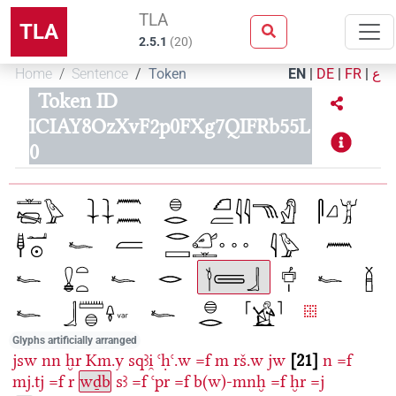
TLA
TLA
2.5.1
(
20
)
Home
Sentence
Token
EN
|
DE
|
FR
|
ع
Token ID
ICIAY8OzXvF2p0FXg7QIFRb55L
0
Glyphs artificially arranged
jsw
nn
ḫr
Km.y
sqꜣi̯
ꜥḥꜥ.w
=f
m
rš.w
jw
21
n
=f
mj.tj
=f
r
wḏb
sꜣ
=f
ꜥpr
=f
b(w)-mnḫ
=f
ḫr
=j