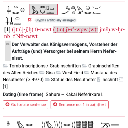
Glyphs artificially arranged
1
(j)r(.j-j)ḫ(.t)-nswt
(j)m(.j)-rʾ-wpw.(w)t
jmꜣḫ.w-ḫr-
nb=f
Nfr-nswt
Der Verwalter des Königsvermögens, Vorsteher der
DE
Aufträge (und) Versorgter bei seinem Herrn Nefer-
nisut.
Tomb Inscriptions / Grabinschriften
Grabinschriften
des Alten Reiches
Gisa
West Field
Mastaba des
Nesutnefer (G 4970)
Statue des Nesutnefer
Inschrift
[1]
Dating (time frame)
:
Sahure
–
Kakai Neferirkare I.
Go to/cite sentence
Sentence no. 1 in co(n)text