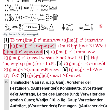
Glyphs artificially arranged
1
Tꜣ-wr
(j)m(.j)-rʾ-mnn.ww
〈〈(j)m(.j)-rʾ-〉〉nswt.w
2
〈〈(j)m(.j)-rʾ-〉〉wpw.(w)t
sšm-tꜣ
ḥqꜣ-ḥw.t-ꜥꜣ.t
Wꜣḏ.t
(j)m(.j)-rʾ-wpw.(w)t
3
〈〈(j)m(.j)-rʾ-〉〉mnn.ww
〈〈(j)m(.j)-rʾ-〉〉nswt.w
sšm-tꜣ
ḥqꜣ-ḥw.t-ꜥꜣ.t
4
Ḥqꜣ-
ꜥnḏ.w-jꜣb.j
(j)m(.j)-rʾ-rtḥ.
5
〈〈(j)m(.j)-rʾ-〉〉z(m.w)t
PL
〈〈(j)m(.j)-rʾ-〉〉mnn.w.
-nswt
6
(j)m(.j)-rʾ-ꜥḥ-Wr-
PL
Ḫꜥi̯=f-Rꜥ
9
(j)r(.j-j)ḫ(.t)-nswt
Nfr-nswt
Thinitischer Gau (8. o.äg. Gau): Vorsteher der
DE
Festungen, 〈〈Aufseher der〉〉 Königsleute, 〈〈Vorsteher
de〉〉r Aufträge, Leiter des Landes (und) Verwalter des
großen Gutes; Wadjet (10. o.äg. Gau): Vorsteher der
Aufträge, 〈〈Vorsteher der〉〉 Festungen, 〈〈Aufseher der〉〉