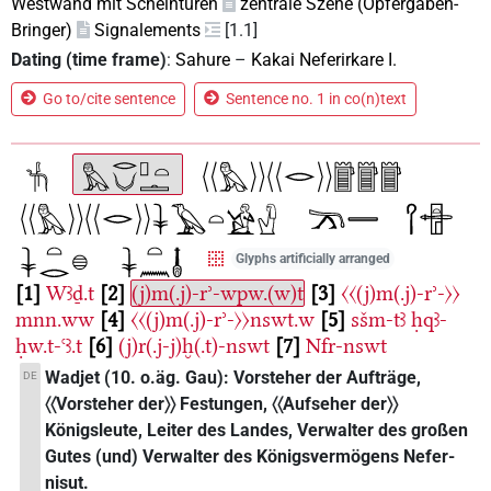
Westwand mit Scheintüren
zentrale Szene (Opfergaben-
Bringer)
Signalements
[1.1]
Dating (time frame)
:
Sahure
–
Kakai Neferirkare I.
Go to/cite sentence
Sentence no. 1 in co(n)text
Glyphs artificially arranged
1
Wꜣḏ.t
2
(j)m(.j)-rʾ-wpw.(w)t
3
〈〈(j)m(.j)-rʾ-〉〉
mnn.ww
4
〈〈(j)m(.j)-rʾ-〉〉nswt.w
5
sšm-tꜣ
ḥqꜣ-
ḥw.t-ꜥꜣ.t
6
(j)r(.j-j)ḫ(.t)-nswt
7
Nfr-nswt
Wadjet (10. o.äg. Gau): Vorsteher der Aufträge,
DE
〈〈Vorsteher der〉〉 Festungen, 〈〈Aufseher der〉〉
Königsleute, Leiter des Landes, Verwalter des großen
Gutes (und) Verwalter des Königsvermögens Nefer-
nisut.