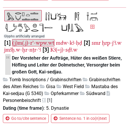
Glyphs artificially arranged
1
(j)m(.j)-rʾ-wpw.wt
mdw-kꜣ-ḥḏ
2
smr
ḫrp-jꜥꜣ.w
jmꜣḫ.w-ḫr-nṯr-ꜥꜣ
3
Kꜣ(=j)-sḏꜣ.w
Der Vorsteher der Aufträge, Hüter des weißen Stiere,
DE
Höfling und Leiter der Dolmetscher, Versorgter beim
großen Gott, Kai-sedjau.
Tomb Inscriptions / Grabinschriften
Grabinschriften
des Alten Reiches
Gisa
West Field
Mastaba des
Kai-sedjau (G 5340)
Opferkammer
Südwand
Personenbeischrift
[1]
Dating (time frame)
:
5. Dynastie
Go to/cite sentence
Sentence no. 1 in co(n)text