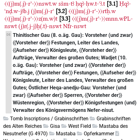
〈〈(j)m(.j)-rʾ-〉〉nswt.w
sšm-tꜣ
ḥqꜣ-ḥw.t-ꜥꜣ.t
3.1
Ḥqꜣ-
ꜥnḏ.w-jꜣb.j
(j)m(.j)-rʾ
3.2
〈〈(j)m(.j)-rʾ-〉〉rtḥ.w
〈〈(j)m(.j)-rʾ-〉〉z(m.w)t
3.3
〈〈(j)m(.j)-rʾ-〉〉mnn.wPL-
nswt
(j)r(.j-j)ḫ(.t)-nswt
Nfr-nswt
Thinitischer Gau (8. o.äg. Gau): Vorsteher (und zwar)
DE
〈〈Vorsteher der〉〉 Festungen, Leiter des Landes,
〈〈Aufseher der〉〉 Königsleute, 〈〈Vorsteher der〉〉
Aufträge, Verwalter des großen Gutes; Wadjet (10.
o.äg. Gau): Vorsteher (und zwar) 〈〈Vorsteher der〉〉
Aufträge, 〈〈Vorsteher der〉〉 Festungen, 〈〈Aufseher der〉〉
Königsleute, Leiter des Landes, Verwalter des großen
Gutes; Östlicher Heqa-anedju-Gau: Vorsteher (und
zwar) 〈〈Aufseher der〉〉 Sperren, 〈〈Vorsteher der〉〉
Wüstenregion, 〈〈Vorsteher der〉〉 Königsfestungen (und)
Verwalter des Königsvermögens Nefer-nisut.
Tomb Inscriptions / Grabinschriften
Grabinschriften
des Alten Reiches
Gisa
West Field
Mastaba des
Nesutnefer (G 4970)
Mastaba
Opferkammer