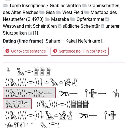
Tomb Inscriptions / Grabinschriften
Grabinschriften
des Alten Reiches
Gisa
West Field
Mastaba des
Nesutnefer (G 4970)
Mastaba
Opferkammer
Westwand mit Scheintüren
südliche Scheintür
unterer
Sturzbalken
[1]
Dating (time frame)
:
Sahure
–
Kakai Neferirkare I.
Go to/cite sentence
Sentence no. 1 in co(n)text