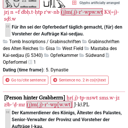
Glyphs artificially arranged
jri̯
n
=f
dbḥ.t-ḥtp
rꜥw-nb
(j)m(.j)-rʾ-wpw.wt
Kꜣ(=j)-
sḏꜣ.w
Für ihn sei der Opferbedarf täglich gemacht, (für) den
DE
Vorsteher der Aufträge Kai-sedjau.
Tomb Inscriptions / Grabinschriften
Grabinschriften
des Alten Reiches
Gisa
West Field
Mastaba des
Kai-sedjau (G 5340)
Opferkammer
Südwand
Opferformel
1
Dating (time frame)
:
5. Dynastie
Go to/cite sentence
Sentence no. 2 in co(n)text
Person hinter Grabherrn
ẖr(.j)-tp-nswt
sms.w-jz
zꜣb-ꜥḏ-mr
(j)m(.j)-rʾ-wp[w.wt]
J-kꜣ.PL
Der Kammerdiener des Königs, Ältester des Palastes,
DE
Senior-Verwalter der Provinz und Vorsteher der
Aufträge I-kau.