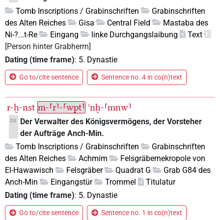
Tomb Inscriptions / Grabinschriften
Grabinschriften
des Alten Reiches
Gisa
Central Field
Mastaba des
Ni-?...t-Re
Eingang
linke Durchgangslaibung
Text
[Person hinter Grabherrn]
Dating (time frame)
:
5. Dynastie
Go to/cite sentence
Sentence no. 4 in co(n)text
r-ḫ-nst
m-⸢r⸣-⸢wpt⸣
ꜥnḫ-⸢mnw⸣
Der Verwalter des Königsvermögens, der Vorsteher
DE
der Aufträge Anch-Min.
Tomb Inscriptions / Grabinschriften
Grabinschriften
des Alten Reiches
Achmim
Felsgräbernekropole von
El-Hawawisch
Felsgräber
Quadrat G
Grab G84 des
Anch-Min
Eingangstür
Trommel
Titulatur
Dating (time frame)
:
5. Dynastie
Go to/cite sentence
Sentence no. 1 in co(n)text