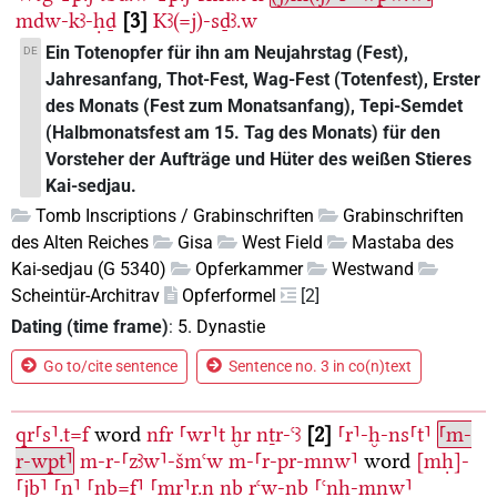
mdw-kꜣ-ḥḏ
3
Kꜣ(=j)-sḏꜣ.w
Ein Totenopfer für ihn am Neujahrstag (Fest),
DE
Jahresanfang, Thot-Fest, Wag-Fest (Totenfest), Erster
des Monats (Fest zum Monatsanfang), Tepi-Semdet
(Halbmonatsfest am 15. Tag des Monats) für den
Vorsteher der Aufträge und Hüter des weißen Stieres
Kai-sedjau.
Tomb Inscriptions / Grabinschriften
Grabinschriften
des Alten Reiches
Gisa
West Field
Mastaba des
Kai-sedjau (G 5340)
Opferkammer
Westwand
Scheintür-Architrav
Opferformel
[2]
Dating (time frame)
:
5. Dynastie
Go to/cite sentence
Sentence no. 3 in co(n)text
qr⸢s⸣.t=f
word
nfr
⸢wr⸣t
ḫr
nṯr-ꜥꜣ
2
⸢r⸣-ḫ-ns⸢t⸣
⸢m-
r-wpt⸣
m-r-⸢zꜣw⸣-šmꜥw
m-⸢r-pr-mnw⸣
word
[mḥ]-
⸢jb⸣
⸢n⸣
⸢nb=f⸣
⸢mr⸣r.n
nb
rꜥw-nb
⸢ꜥnḫ-mnw⸣