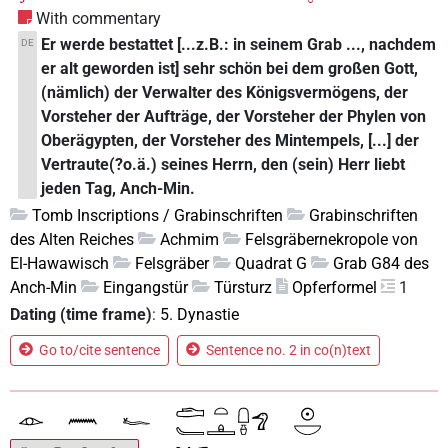
With commentary
Er werde bestattet [...z.B.: in seinem Grab ..., nachdem
DE
er alt geworden ist] sehr schön bei dem großen Gott,
(nämlich) der Verwalter des Königsvermögens, der
Vorsteher der Aufträge, der Vorsteher der Phylen von
Oberägypten, der Vorsteher des Mintempels, [...] der
Vertraute(?o.ä.) seines Herrn, den (sein) Herr liebt
jeden Tag, Anch-Min.
Tomb Inscriptions / Grabinschriften
Grabinschriften
des Alten Reiches
Achmim
Felsgräbernekropole von
El-Hawawisch
Felsgräber
Quadrat G
Grab G84 des
Anch-Min
Eingangstür
Türsturz
Opferformel
1
Dating (time frame)
:
5. Dynastie
Go to/cite sentence
Sentence no. 2 in co(n)text