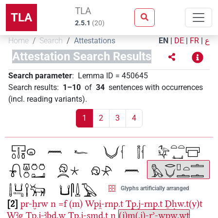
TLA
TLA
2.5.1
(
20
)
Home
Search
Attestations
EN
|
DE
|
FR
|
ع
Attestation Search Results
Search parameter
:
Lemma ID
=
450645
Search results
:
1–10
of
34
sentences with occurrences
(incl. reading variants)
.
1
2
3
4
Glyphs artificially arranged
2
pr-ḫrw
n
=f
(m)
Wpi̯-rnp.t
Tp.j-rnp.t
Ḏḥw.t(y)t
Wꜣg
Tp.j-ꜣbd.w
Tp.j-smd.t
n
(j)m(.j)-rʾ-wpw.wt