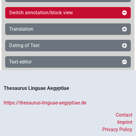
Switch annotation/block view
Translation
Dating of Text
Text editor
Thesaurus Linguae Aegyptiae
https://thesaurus-linguae-aegyptiae.de
Contact
Imprint
Privacy Policy