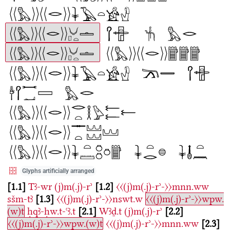
Glyphs artificially arranged
1.1
Tꜣ-wr
(j)m(.j)-rʾ
1.2
〈〈(j)m(.j)-rʾ-〉〉mnn.ww
sšm-tꜣ
1.3
〈〈(j)m(.j)-rʾ-〉〉nswt.w
〈〈(j)m(.j)-rʾ-〉〉wpw.
(w)t
ḥqꜣ-ḥw.t-ꜥꜣ.t
2.1
Wꜣḏ.t
(j)m(.j)-rʾ
2.2
〈〈(j)m(.j)-rʾ-〉〉wpw.(w)t
〈〈(j)m(.j)-rʾ-〉〉mnn.ww
2.3