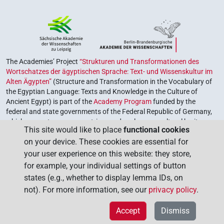
The Academies’ Project
“Strukturen und Transformationen des
Wortschatzes der ägyptischen Sprache: Text- und Wissenskultur im
Alten Ägypten”
(Structure and Transformation in the Vocabulary of
the Egyptian Language: Texts and Knowledge in the Culture of
Ancient Egypt) is part of the
Academy Program
funded by the
federal and state governments of the Federal Republic of Germany,
which serves to preserve, retrieve and explore our cultural heritage.
This site would like to place
functional cookies
The program is coordinated by the
Union of the German Academies
on your device. These cookies are essential for
of Sciences and Humanities
.
your user experience on this website: they store,
for example, your individual settings of button
states (e.g., whether to display lemma IDs, on
not). For more information, see our
privacy policy
.
Accept
Dismiss