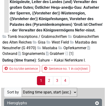
Königsleute, Leiter des Landes (und) Verwalter des
großen Gutes; Östlicher Heqa-anedju-Gau: Aufseher
der Sperren, 〈〈Vorsteher der〉〉 Wüstenregion,
〈〈Vorsteher der〉〉 Königsfestungen, Vorsteher des
Palastes des (Pyramidenkomplexes) 'Groß ist Chefren'
- der Verwalter des Königsvermögens Nefer-nisut.
Tomb Inscriptions / Grabinschriften
Grabinschriften
des Alten Reiches
Gisa
West Field
Mastaba des
Nesutnefer (G 4970)
Mastaba
Opferkammer
Ostwand
Signalements
Grabherr
[1]
Dating (time frame)
:
Sahure
–
Kakai Neferirkare I.
Go to/cite sentence
Sentence no. 1 in co(n)text
1
2
3
4
Sort by
Hieroglyphs