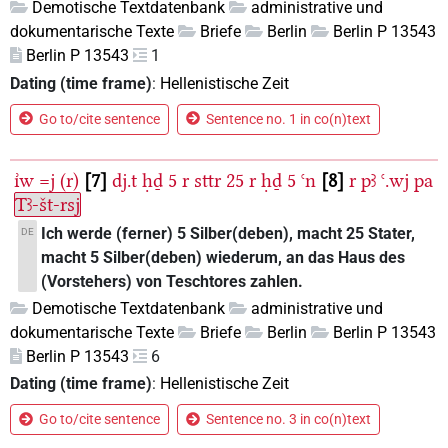
Demotische Textdatenbank
administrative und
dokumentarische Texte
Briefe
Berlin
Berlin P 13543
Berlin P 13543
1
Dating (time frame)
:
Hellenistische Zeit
Go to/cite sentence
Sentence no. 1 in co(n)text
ı͗w
=j
(r)
7
dj.t
ḥḏ
5
r
sttr
25
r
ḥḏ
5
ꜥn
8
r
pꜣ
ꜥ.wj
pa
Tꜣ-št-rsj
Ich werde (ferner) 5 Silber(deben), macht 25 Stater,
DE
macht 5 Silber(deben) wiederum, an das Haus des
(Vorstehers) von Teschtores zahlen.
Demotische Textdatenbank
administrative und
dokumentarische Texte
Briefe
Berlin
Berlin P 13543
Berlin P 13543
6
Dating (time frame)
:
Hellenistische Zeit
Go to/cite sentence
Sentence no. 3 in co(n)text