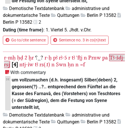
die Festung von Syene unterstellt ist,
Demotische Textdatenbank
administrative und
dokumentarische Texte
Quittungen
Berlin P 13582
Berlin P 13582
2
Dating (time frame)
:
1. Viertel 5. Jhdt. v.Chr.
Go to/cite sentence
Sentence no. 3 in co(n)text
r-mḥ
ḥḏ
2
ḫr
⸮_?
r-ẖ
pꜣ
rꜣ-5
r
tꜣ
ꜥfṱj
n
Prnw
pa
Tꜣ-šdj-
rsj
4
ntj-ı͗w
tꜣ
rs(.t)
n
Swn
ḥn
n
=f
With commentary
um vollzumachen (d.h. insgesamt) Silber(deben) 2,
DE
gegossen(?) ..?.. entsprechend dem Fünftel an die
Kasse des Farnavâ, des (Vorstehers) von Teschtores
(= der Südregion), dem die Festung von Syene
unterstellt ist,
Demotische Textdatenbank
administrative und
dokumentarische Texte
Quittungen
Berlin P 13582