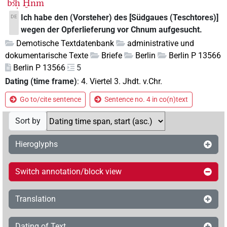
bꜣḥ
H̱nm
Ich habe den (Vorsteher) des [Südgaues (Teschtores)]
DE
wegen der Opferlieferung vor Chnum aufgesucht.
Demotische Textdatenbank
administrative und
dokumentarische Texte
Briefe
Berlin
Berlin P 13566
Berlin P 13566
5
Dating (time frame)
:
4. Viertel 3. Jhdt. v.Chr.
Go to/cite sentence
Sentence no. 4 in co(n)text
Sort by
Hieroglyphs
Switch annotation/block view
Translation
Dating of Text