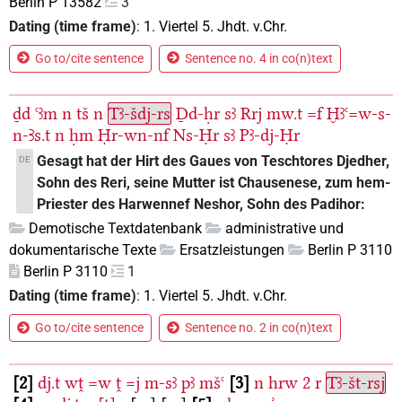
Berlin P 13582
3
Dating (time frame)
:
1. Viertel 5. Jhdt. v.Chr.
Go to/cite sentence
Sentence no. 4 in co(n)text
ḏd
ꜥꜣm
n
tš
n
Tꜣ-šdj-rs
Ḏd-ḥr
sꜣ
Rrj
mw.t
=f
Ḫꜣꜥ=w-s-
n-Ꜣs.t
n
ḥm
Ḥr-wn-nf
Ns-Ḥr
sꜣ
Pꜣ-dj-Ḥr
Gesagt hat der Hirt des Gaues von Teschtores Djedher,
DE
Sohn des Reri, seine Mutter ist Chausenese, zum hem-
Priester des Harwennef Neshor, Sohn des Padihor:
Demotische Textdatenbank
administrative und
dokumentarische Texte
Ersatzleistungen
Berlin P 3110
Berlin P 3110
1
Dating (time frame)
:
1. Viertel 5. Jhdt. v.Chr.
Go to/cite sentence
Sentence no. 2 in co(n)text
2
dj.t
wṱ
=w
ṱ
=j
m-sꜣ
pꜣ
mšꜥ
3
n
hrw
2
r
Tꜣ-št-rsj