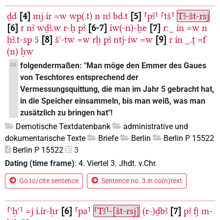
ḏd
4
mj
ı͗r
=w
wp(.t)
n
nꜣ
bd.t
5
⸢pꜣ⸣
⸢tš⸣
Tꜣ-št-rsj
6
r
nꜣ
wḏꜣ.w
r-ẖ
pꜣ
6-7
ı͗w(-n)-ẖe
7
r:_
ı͗n
=w
n
ḥꜣ.t-sp
5
8
šꜥ-tw
=w
rḫ
pꜣ
ntj-ı͗w
=w
9
r
ı͗n
_.ṱ
=f
(n)
ḥw
folgendermaßen: "Man möge den Emmer des Gaues
DE
von Teschtores entsprechend der
Vermessungsquittung, die man im Jahr 5 gebracht hat,
in die Speicher einsammeln, bis man weiß, was man
zusätzlich zu bringen hat"!
Demotische Textdatenbank
administrative und
dokumentarische Texte
Briefe
Berlin
Berlin P 15522
Berlin P 15522
3
Dating (time frame)
:
4. Viertel 3. Jhdt. v.Chr.
Go to/cite sentence
Sentence no. 3 in co(n)text
⸢ꜥḥꜥ⸣
=j
ı͗.ı͗r-ḥr
6
⸢pa⸣
⸢Tꜣ⸣-[št-rsj]
(r-)ḏbꜣ
7
pꜣ
fj
m-