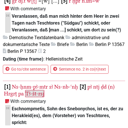
4
gr
dj.t
w[ṱ]
=[w]
[...]
5
r
ḫpr
n.ı͗m=w
With commentary
Veranlassen, daß man mich hinter dem Heer in zwei
DE
Tagen nach Teschtores ("Südgau") schickt, oder
Veranlassen, daß [man ...] schickt, um dort zu sein(?)
Demotische Textdatenbank
administrative und
dokumentarische Texte
Briefe
Berlin
Berlin P 13567
Berlin P 13567
2
Dating (time frame)
:
Hellenistische Zeit
Go to/cite sentence
Sentence no. 2 in co(n)text
1
Ns-ẖnm-pꜣ-mtr
sꜣ
Ns-nb-ꜥnḫ
2
pꜣ
ntj
ḏd
(n)
Hrgrṱ
pa
Tꜣ-št-rsj
With commentary
Eschnompmetis, Sohn des Snebonychos, ist es, der zu
DE
Herakleid(es), dem (Vorsteher) von Teschtores,
spricht: