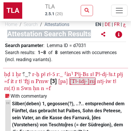
TLA
TLA
2.5.1
(
20
)
Home
Search
Attestations
EN
|
DE
|
FR
|
ع
Attestation Search Results
Search parameter
:
Lemma ID
=
d7031
Search results
:
1–8
of
8
sentences with occurrences
(incl. reading variants)
.
ḥḏ
1
ḫr
⸮_?
r-ẖ
pꜣ
rꜣ-5
r:_
⸢ı͗n⸣
Pꜣj-Bs
sꜣ
Pꜣ-dj-Ꜣs.t
pꜣj
=f
ı͗t
r
tꜣ
ꜥfṱj
n
Prnw
3
[pa]
[Tꜣ-šdj-]rsj
ntj-ı͗w
tꜣ
rs(.t)
n
Swn
ḥn
n
=f
With commentary
Silber(deben) 1, gegossen(?), ..?.. entsprechend dem
DE
Fünftel, das gebracht hat Paibes, Sohn des Peteese,
sein Vater, an die Kasse des Farnavâ, [des
(Vorstehers) von Teschto]res (= der Südregion), dem