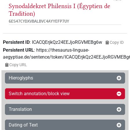
Synodaldekret Philensis I (Égyptien de
Tradition)
6ES47CYDXVBALBVC4AYYEFP7UY
Persistent ID
:
ICACQErjkQz24EEJjoRGVMEBg6w
Copy ID
Persistent URL
:
https://thesaurus-linguae-
aegyptiae.de/sentence/token/ICACQErjkQz24EEJjoRGVMEB
Copy URL
Hieroglyphs
Switch annotation/block view
Translation
Dating of Text