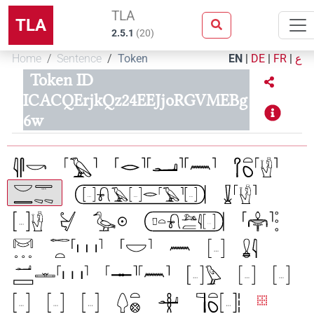
TLA
TLA
2.5.1
(
20
)
Home
Sentence
Token
EN
|
DE
|
FR
|
ع
Token ID
ICACQErjkQz24EEJjoRGVMEBg
6w