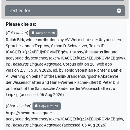
Text editor
Please cite as
:
(
Full citation
)
Copy citation
Ralph Birk
,
with contributions by
AV Wortschatz der ägyptischen
Sprache
,
Jonas Treptow
,
Simon D. Schweitzer
,
Token ID
ICACQErjkQz24EEJjoRGVMEBg6w
<https://thesaurus-linguae-
aegyptiae.de/sentence/token/ICACQErjkQz24EEJjoRGVMEBg6w>
,
in
:
Thesaurus Linguae Aegyptiae
,
Corpus edition 20, Web app
version 2.5.1, 5 Jun 2026, ed. by Tonio Sebastian Richter & Daniel
A. Werning on behalf of the Berlin-Brandenburgische Akademie
der Wissenschaften and Hans-Werner Fischer-Elfert & Peter Dils
on behalf of the Sächsische Akademie der Wissenschaften zu
Leipzig (accessed:
06 Aug 2026
)
(
Short citation
)
Copy citation
https://thesaurus-linguae-
aegyptiae.de/sentence/token/ICACQErjkQz24EEJjoRGVMEBg6w,
in
:
Thesaurus Linguae Aegyptiae
(
accessed
:
06 Aug 2026
)