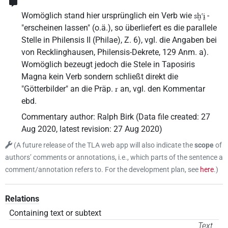
Womöglich stand hier ursprünglich ein Verb wie
-
sḫꜥi̯
"erscheinen lassen" (o.ä.), so überliefert es die parallele
Stelle in Philensis II (Philae), Z. 6), vgl. die Angaben bei
von Recklinghausen, Philensis-Dekrete, 129 Anm. a).
Womöglich bezeugt jedoch die Stele in Taposiris
Magna kein Verb sondern schließt direkt die
"Götterbilder" an die Präp.
an, vgl. den Kommentar
r
ebd.
Commentary author
:
Ralph Birk
(
Data file created
:
27
Aug 2020
,
latest revision
:
27 Aug 2020
)
(
A future release of the TLA web app will also indicate the
scope
of
authors’ comments or annotations, i.e., which parts of the sentence a
comment/annotation refers to. For the development plan, see
here
.
)
Relations
Containing text or subtext
Text