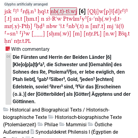
Glyphs artificially arranged
jsk
⸢ꜣ⸣
⸢rḏi̯.n⸣
ḥqꜣ.t
nb(.t)-tꜣ.wj
6
[Qlj]w[p]ꜣ[d]r⸢ꜣ⸣
[.t]
sn.t
[ḥm.t]
n
sꜣ-Rꜥw
Ptwlm⸢y⸣[s-ꜥnḫ(.w)-ḏ.t-
mr(.y)-Ptḥ]
⸢ḥḏ⸣
nbw
ꜥꜣ.t
⸢nb⸣(.t)
n
[mꜣꜥ.t]
mj
ꜥš(ꜣ)
⸢=sn⸣
⸢j⸣w
[___]
[sḫm(.w)]
[m]
[nṯr.
]
[n.w]
Bꜣq.t
PL
ḥnꜥ
nṯr.t.
PL
With commentary
Die Fürsten und Herrin der Beiden Länder [6]
DE
[Kle]o[p]a[t]r⸢a⸣, die Schwester und [Gemahlin] des
Sohnes des Re, Ptolema⸢i⸣[os, er lebe ewiglich, den
Ptah liebt], ⸢gab⸣ ⸢Silber⸣, Gold, ⸢jeden⸣ [echten]
Edelstein, soviel ⸢ihrer⸣ sind, ⸢f⸣ür das [Erscheinen
(o.ä.)] der [Götterbilder] als [Götter] Ägyptens und der
Göttinnen.
Historical and Biographical Texts / Historisch-
biographische Texte
Historisch-biographische Texte
(Ptolemäerzeit)
Philae
Mammisi
Östliche
Außenwand
Synodaldekret Philensis I (Égyptien de