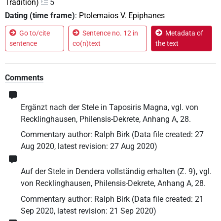
Tradition)
5
Dating (time frame)
:
Ptolemaios V. Epiphanes
Go to/cite
Sentence no. 12 in
Metadata of
sentence
co(n)text
the text
Comments
Ergänzt nach der Stele in Taposiris Magna, vgl. von
Recklinghausen, Philensis-Dekrete, Anhang A, 28.
Commentary author
:
Ralph Birk
(
Data file created
:
27
Aug 2020
,
latest revision
:
27 Aug 2020
)
Auf der Stele in Dendera vollständig erhalten (Z. 9), vgl.
von Recklinghausen, Philensis-Dekrete, Anhang A, 28.
Commentary author
:
Ralph Birk
(
Data file created
:
21
Sep 2020
,
latest revision
:
21 Sep 2020
)