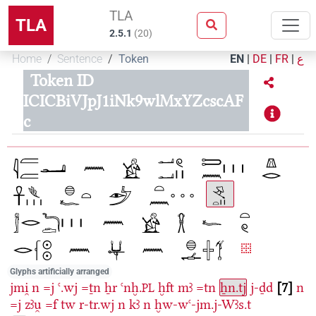
TLA
TLA
2.5.1
(
20
)
Home
Sentence
Token
EN
|
DE
|
FR
|
ع
Token ID
ICICBiVJpJ1iNk9wlMxYZcscAF
c
Glyphs artificially arranged
jmi̯
n
=j
ꜥ.wj
=ṯn
ẖr
ꜥnḫ.
ḫft
mꜣ
=tn
ẖn.tj
j-ḏd
7
n
PL
=j
zꜣu̯
=f
tw
r-tr.wj
n
kꜣ
n
ḫw-wꜥ-jm.j-Wꜣs.t