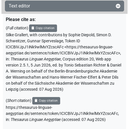
Text editor
Please cite as
:
(
Full citation
)
Copy citation
Silke Grallert
,
with contributions by
Sophie Diepold
,
Simon D.
Schweitzer
,
Gunnar Sperveslage
,
Token ID
ICICBiVJpJ1iNk9wlMxYZcscAFc
<https://thesaurus-linguae-
aegyptiae.de/sentence/token/ICICBiVJpJ1iNk9wlMxYZcscAFc>
,
in
:
Thesaurus Linguae Aegyptiae
,
Corpus edition 20, Web app
version 2.5.1, 5 Jun 2026, ed. by Tonio Sebastian Richter & Daniel
A. Werning on behalf of the Berlin-Brandenburgische Akademie
der Wissenschaften and Hans-Werner Fischer-Elfert & Peter Dils
on behalf of the Sächsische Akademie der Wissenschaften zu
Leipzig (accessed:
07 Aug 2026
)
(
Short citation
)
Copy citation
https://thesaurus-linguae-
aegyptiae.de/sentence/token/ICICBiVJpJ1iNk9wlMxYZcscAFc,
in
:
Thesaurus Linguae Aegyptiae
(
accessed
:
07 Aug 2026
)