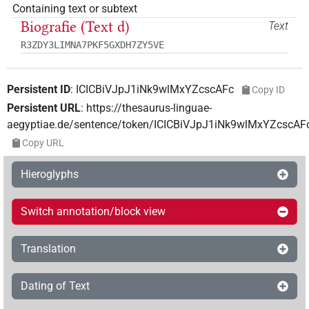
Containing text or subtext
Biografie (Text d)
Text
R3ZDY3LIMNA7PKF5GXDH7ZY5VE
Persistent ID
:
ICICBiVJpJ1iNk9wlMxYZcscAFc
Copy ID
Persistent URL
:
https://thesaurus-linguae-
aegyptiae.de/sentence/token/ICICBiVJpJ1iNk9wlMxYZcscAF
Copy URL
Hieroglyphs
Switch annotation/block view
Translation
Dating of Text