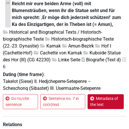
Reicht mir eure beiden Arme (voll) mit
DE
Blumensträußen, wenn ihr die Statue seht und für
mich sprecht: ‚Er möge dich jederzeit schützen!‘ zum
Ka des Einzigartigen, der in Theben ist (= Amun),
Historical and Biographical Texts / Historisch-
biographische Texte
Historisch-biographische Texte
(22.-23. Dynastie)
Karnak
Amun-Bezirk
Hof I
(Cachette-Hof)
Cachette von Karnak
Kuboide Statue
des Hor (III) (CG 42230)
Linke Seite
Biografie (Text d)
6
Dating (time frame)
:
Takelot (Siese) II. Hedjcheperre-Setepenre
–
Scheschonq (Sibastet) III. Usermaatre-Setepenre
Go to/cite
Sentence no. 7 in
Metadata of
sentence
co(n)text
the text
Relations