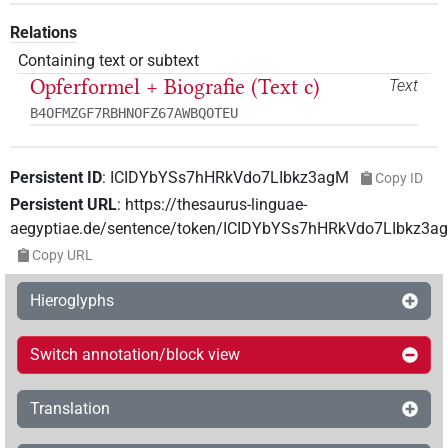
Relations
Containing text or subtext
Opferformel + Biografie (Text c)
Text
B4OFMZGF7RBHNOFZ67AWBQOTEU
Persistent ID
:
ICIDYbYSs7hHRkVdo7LIbkz3agM
Copy ID
Persistent URL
:
https://thesaurus-linguae-
aegyptiae.de/sentence/token/ICIDYbYSs7hHRkVdo7LIbkz3a
Copy URL
Hieroglyphs
Switch annotation/block view
Translation