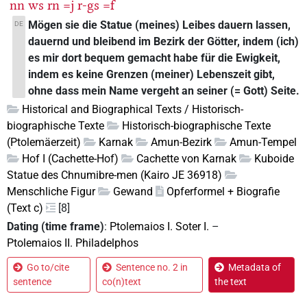
nn
ws
rn
=j
r-gs
=f
Mögen sie die Statue (meines) Leibes dauern lassen,
DE
dauernd und bleibend im Bezirk der Götter, indem (ich)
es mir dort bequem gemacht habe für die Ewigkeit,
indem es keine Grenzen (meiner) Lebenszeit gibt,
ohne dass mein Name vergeht an seiner (= Gott) Seite.
Historical and Biographical Texts / Historisch-
biographische Texte
Historisch-biographische Texte
(Ptolemäerzeit)
Karnak
Amun-Bezirk
Amun-Tempel
Hof I (Cachette-Hof)
Cachette von Karnak
Kuboide
Statue des Chnumibre-men (Kairo JE 36918)
Menschliche Figur
Gewand
Opferformel + Biografie
(Text c)
[8]
Dating (time frame)
:
Ptolemaios I. Soter I.
–
Ptolemaios II. Philadelphos
Go to/cite
Sentence no. 2 in
Metadata of
sentence
co(n)text
the text