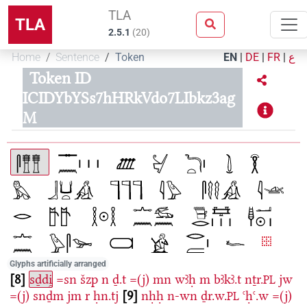
TLA
TLA
2.5.1
(
20
)
Home
Sentence
Token
EN
|
DE
|
FR
|
ع
Token ID
ICIDYbYSs7hHRkVdo7LIbkz3ag
M
Glyphs artificially arranged
8
sḏdi̯
=sn
šzp
n
ḏ.t
=(j)
mn
wꜣḥ
m
bꜣkꜣ.t
nṯr.
jw
PL
=(j)
snḏm
jm
r
ḥn.tj
9
nḥḥ
n-wn
ḏr.w.
ꜥḥꜥ.w
=(j)
PL