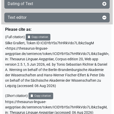
Dating of Text
Text editor
Please cite as
:
(
Full citation
)
Copy citation
Silke Grallert
,
Token ID ICIDYbYSs7hHRkVdo7LIbkz3agM
<https://thesaurus-linguae-
aegyptiae.de/sentence/token/ICIDYbYSs7hHRkVdo7LIbkz3agM>
,
in
:
Thesaurus Linguae Aegyptiae
,
Corpus edition 20, Web app
version 2.5.1, 5 Jun 2026, ed. by Tonio Sebastian Richter & Daniel
A. Werning on behalf of the Berlin-Brandenburgische Akademie
der Wissenschaften and Hans-Werner Fischer-Elfert & Peter Dils
on behalf of the Sächsische Akademie der Wissenschaften zu
Leipzig (accessed:
06 Aug 2026
)
(
Short citation
)
Copy citation
https://thesaurus-linguae-
aegyptiae.de/sentence/token/ICIDYbYSs7hHRkVdo7LIbkz3agM,
in
:
Thesaurus Linguae Aegyptiae
(
accessed
:
06 Aug 2026
)