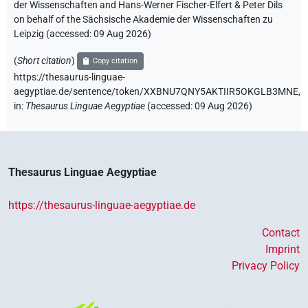
der Wissenschaften and Hans-Werner Fischer-Elfert & Peter Dils
on behalf of the Sächsische Akademie der Wissenschaften zu
Leipzig (accessed:
09 Aug 2026
)
(
Short citation
)
Copy citation
https://thesaurus-linguae-
aegyptiae.de/sentence/token/XXBNU7QNY5AKTIIR5OKGLB3MNE,
in
:
Thesaurus Linguae Aegyptiae
(
accessed
:
09 Aug 2026
)
Thesaurus Linguae Aegyptiae
https://thesaurus-linguae-aegyptiae.de
Contact
Imprint
Privacy Policy