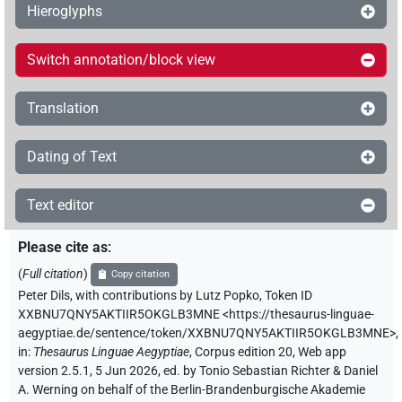
Hieroglyphs
Switch annotation/block view
Translation
Dating of Text
Text editor
Please cite as
:
(
Full citation
)
Copy citation
Peter Dils
,
with contributions by
Lutz Popko
,
Token ID
XXBNU7QNY5AKTIIR5OKGLB3MNE
<https://thesaurus-linguae-
aegyptiae.de/sentence/token/XXBNU7QNY5AKTIIR5OKGLB3MNE>
,
in
:
Thesaurus Linguae Aegyptiae
,
Corpus edition 20, Web app
version 2.5.1, 5 Jun 2026, ed. by Tonio Sebastian Richter & Daniel
A. Werning on behalf of the Berlin-Brandenburgische Akademie