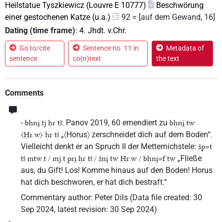
Heilstatue Tyszkiewicz (Louvre E 10777)
Beschwörung
einer gestochenen Katze (u.a.)
92 = [auf dem Gewand, 16]
Dating (time frame)
:
4. Jhdt. v.Chr.
Go to/cite
Sentence no. 11 in
Metadata of
sentence
co(n)text
the text
Comments
-
: Panov 2019, 60 emendiert zu
bḥni̯.tj ḥr tꜣ
bḥni̯ tw
„〈Horus〉 zerschneidet dich auf dem Boden“.
〈Ḥr.w〉 ḥr tꜣ
Vielleicht denkt er an Spruch II der Metternichstele:
šp=t
„Fließe
tꜣ mtw.t / mj.t pri̯ ḥr tꜣ / šni̯ tw Ḥr.w / bḥni̯=f tw
aus, du Gift! Los! Komme hinaus auf den Boden! Horus
hat dich beschworen, er hat dich bestraft.“
Commentary author
:
Peter Dils
(
Data file created
:
30
Sep 2024
,
latest revision
:
30 Sep 2024
)