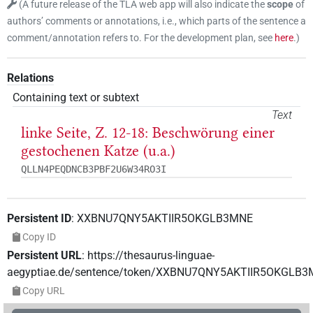
(
A future release of the TLA web app will also indicate the
scope
of
authors’ comments or annotations, i.e., which parts of the sentence a
comment/annotation refers to. For the development plan, see
here
.
)
Relations
Containing text or subtext
Text
linke Seite, Z. 12-18: Beschwörung einer
gestochenen Katze (u.a.)
QLLN4PEQDNCB3PBF2U6W34RO3I
Persistent ID
:
XXBNU7QNY5AKTIIR5OKGLB3MNE
Copy ID
Persistent URL
:
https://thesaurus-linguae-
aegyptiae.de/sentence/token/XXBNU7QNY5AKTIIR5OKGLB
Copy URL