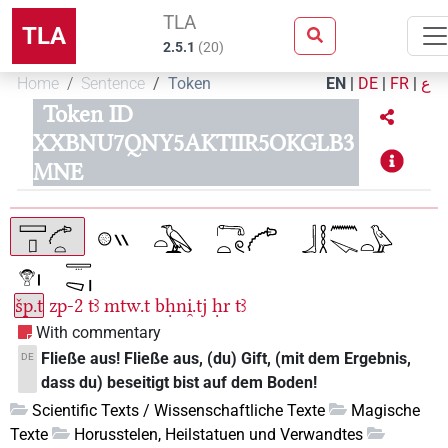
TLA
TLA
2.5.1
(
20
)
Home
Sentence
Token
EN
|
DE
|
FR
|
ع
Token ID
XXBNU7QNY5AKTIIR5OKGLB3
MNE
šp.t
zp-2
tꜣ
mtw.t
bḥni̯.tj
ḥr
tꜣ
With commentary
Fließe aus! Fließe aus, (du) Gift, (mit dem Ergebnis,
DE
dass du) beseitigt bist auf dem Boden!
Scientific Texts / Wissenschaftliche Texte
Magische
Texte
Horusstelen, Heilstatuen und Verwandtes