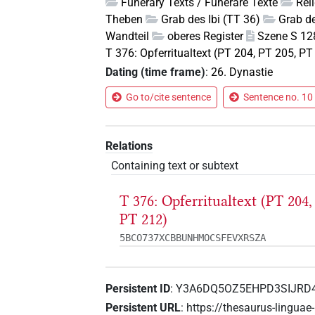
Funerary Texts / Funeräre Texte
Rel
Theben
Grab des Ibi (TT 36)
Grab de
Wandteil
oberes Register
Szene S 128
T 376: Opferritualtext (PT 204, PT 205, P
Dating (time frame)
:
26. Dynastie
Go to/cite sentence
Sentence no. 10 
Relations
Containing text or subtext
T 376: Opferritualtext (PT 204,
PT 212)
5BCO737XCBBUNHMOCSFEVXRSZA
Persistent ID
:
Y3A6DQ5OZ5EHPD3SIJRD
Persistent URL
:
https://thesaurus-linguae-