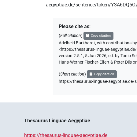
aegyptiae.de/sentence/token/Y3A6DQ
Please cite as
:
(
Full citation
)
Copy citation
Adelheid Burkhardt
,
with contributions b
<https://thesaurus-linguae-aegyptia
version 2.5.1, 5 Jun 2026, ed. by Tonio 
Hans-Werner Fischer-Elfert & Peter Dils 
(
Short citation
)
Copy citation
https://thesaurus-linguae-aegyptiae
Thesaurus Linguae Aegyptiae
https://thesaurus-linguae-aegyptiae.de