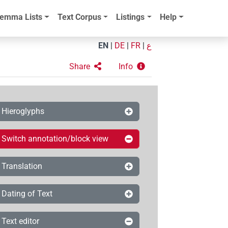
emma Lists
Text Corpus
Listings
Help
EN
|
DE
|
FR
|
ع
Share
Info
Hieroglyphs
Switch annotation/block view
Translation
Dating of Text
Text editor