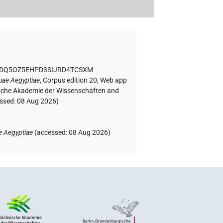
A6DQ5OZ5EHPD3SIJRD4TCSXM
uae Aegyptiae
,
Corpus edition 20, Web app
rgische Akademie der Wissenschaften and
essed:
08 Aug 2026
)
e Aegyptiae
(
accessed
:
08 Aug 2026
)