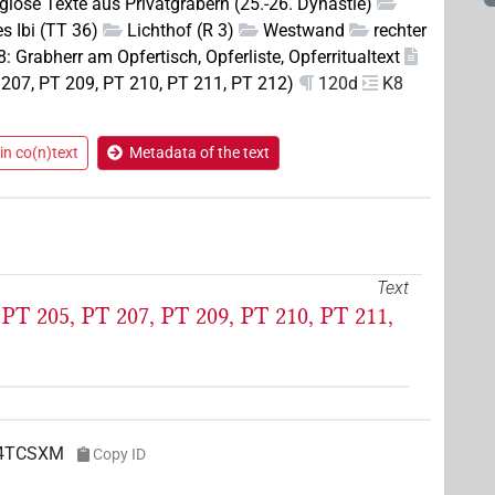
igiöse Texte aus Privatgräbern (25.-26. Dynastie)
s Ibi (TT 36)
Lichthof (R 3)
Westwand
rechter
: Grabherr am Opfertisch, Opferliste, Opferritualtext
T 207, PT 209, PT 210, PT 211, PT 212)
120d
K8
in co(n)text
Metadata of the text
Text
 PT 205, PT 207, PT 209, PT 210, PT 211,
4TCSXM
Copy ID