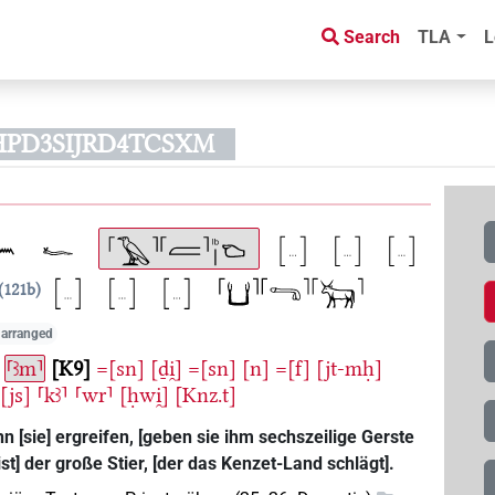
Search
TLA
L
HPD3SIJRD4TCSXM
121b
y arranged
⸢ꜣm⸣
K9
=[sn]
[ḏi̯]
=[sn]
[n]
=[f]
[jt-mḥ]
[js]
⸢kꜣ⸣
⸢wr⸣
[ḥwi̯]
[Knz.t]
 [sie] ergreifen, [geben sie ihm sechszeilige Gerste
t] der große Stier, [der das Kenzet-Land schlägt].