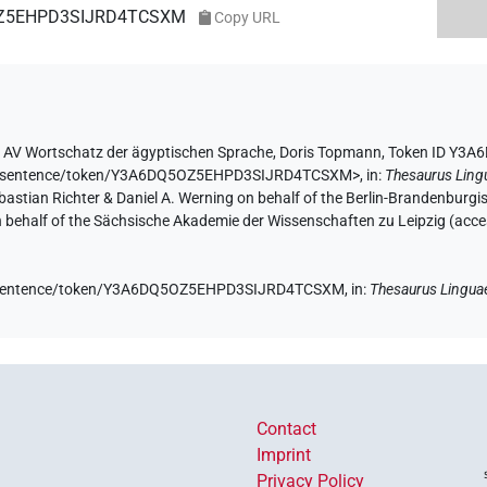
5OZ5EHPD3SIJRD4TCSXM
Copy URL
y
AV Wortschatz der ägyptischen Sprache
,
Doris Topmann
,
Token ID Y3
e.de/sentence/token/Y3A6DQ5OZ5EHPD3SIJRD4TCSXM>
,
in
:
Thesaurus Ling
Sebastian Richter & Daniel A. Werning on behalf of the Berlin-Brandenbu
on behalf of the Sächsische Akademie der Wissenschaften zu Leipzig (acc
.de/sentence/token/Y3A6DQ5OZ5EHPD3SIJRD4TCSXM,
in
:
Thesaurus Lingua
Contact
Imprint
Privacy Policy