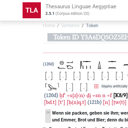
Thesaurus Linguae Aegyptiae
TLA
2.5.1
(
Corpus edition
20
)
Home
Sentence
Token
Token ID Y3A6DQ5OZ5E
120d
Glyphs artificiall
120d
ḫfꜥ
=s{z}〈n〉
ḏi̯
=sn
n
=f
K8/9
[bd.t]
[tʾ]
[ḥ(n)q.t]
121b
[n]
[ṯw(t)]
Wenn sie packen, geben sie ihm; wenn
DE
und Emmer, Brot und Bier; denn du bis